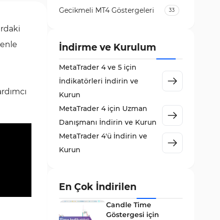
Gecikmeli MT4 Göstergeleri
33
Temel Analiz MT4 Göstergeleri
ardaki
2
denle
Kripto MT4 Göstergeleri
İndirme ve Kurulum
543
Vadeli İşlem Piyasası MT4
MetaTrader 4 ve 5 için
18
Göstergeleri
İndikatörleri İndirin ve
Emtia Piyasası MT4
yardımcı
Kurun
232
Göstergeleri
MetaTrader 4 için Uzman
MetaTrader 4 için Volume
Danışmanı İndirin ve Kurun
2
Profile Göstergeleri
MetaTrader 4'ü İndirin ve
KillZones MT4 Göstergeleri
10
Kurun
Elliott Dalga Teorisi MT4
9
Göstergeleri
En Çok İndirilen
Giriş ve Çıkış MT4 Göstergeleri
46
Candle Time
Grafik ve Klasik MT4
Göstergesi için
48
Göstergeleri