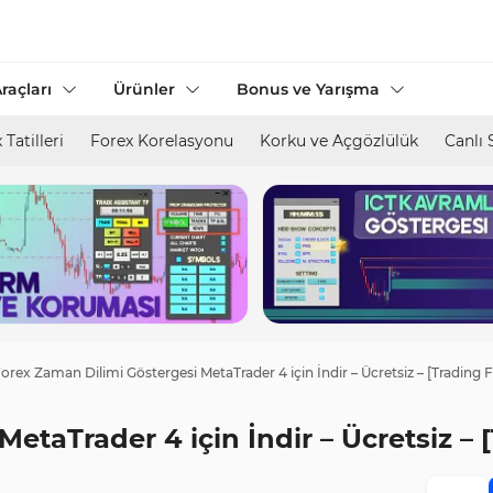
raçları
Ürünler
Bonus ve Yarışma
 Tatilleri
Forex Korelasyonu
Korku ve Açgözlülük
Canlı 
orex Zaman Dilimi Göstergesi MetaTrader 4 için İndir – Ücretsiz – [Trading F
etaTrader 4 için İndir – Ücretsiz – 