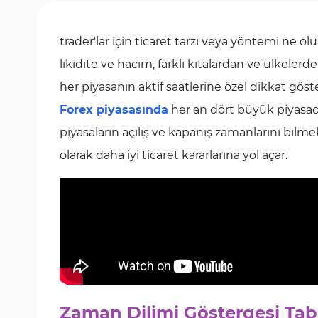
trader'lar için ticaret tarzı veya yöntemi ne ol
likidite ve hacim, farklı kıtalardan ve ülkelerd
her piyasanın aktif saatlerine özel dikkat gös
Forex piyasasında
her an dört büyük piyas
piyasaların açılış ve kapanış zamanlarını bilme
olarak daha iyi ticaret kararlarına yol açar.
Zaman Dilimi Göstergesi Tab