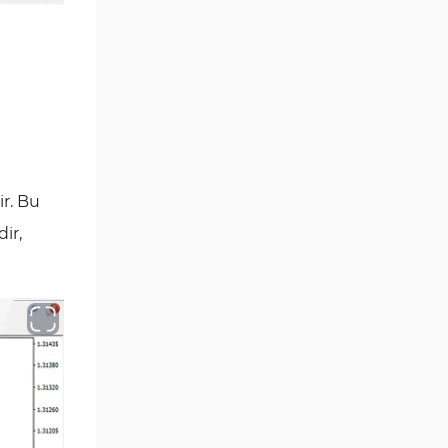
MetaTrader 4 için Haber (News)
2
Göstergeleri
Endeks MT4 Göstergeleri
291
MT4 için Order Book (Emir
1
Defteri) Göstergeleri
MetaTrader 4 için Fibonacci
2
Göstergeleri
r. Bu
Swing Trading MT4
173
ir,
Göstergeleri
Bantlar ve Kanallar MT4
54
Göstergeleri
Kurumsal Hisse Piyasası MT4
285
Göstergeleri
MT4 için Hareketli Göstergeleri
22
Scalping MT4 Göstergeleri
320