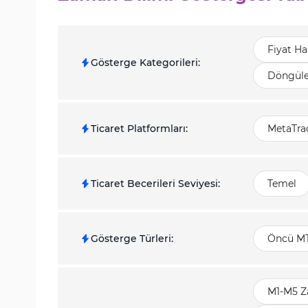
Fiyat Ha
Gösterge Kategorileri
:
Döngüle
Ticaret Platformları
:
MetaTrad
Ticaret Becerileri Seviyesi
:
Temel
Gösterge Türleri
:
Öncü MT
M1-M5 Z