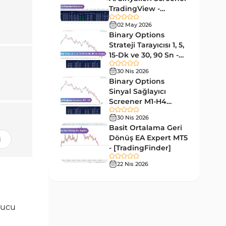
Tersine MT4 Göstergeleri
498
TradingView -
[TradingFinder]
Fiyat Hareketi MT4
02 May 2026
87
Ücretsiz
Göstergeleri
Binary Options
Strateji Tarayıcısı 1, 5,
Aralık MT4 Göstergeleri
45
15-Dk ve 30, 90 Sn -
[TradingFinder]
Mum Analizi MT4 Göstergeleri
38
30 Nis 2026
Binary Options
ICT MT4 Göstergeleri
97
Sinyal Sağlayıcı
Screener M1-H4
Günlük ve Haftalık Zaman
14
TradingView -
Dilimleri MT4 göstergeler
30 Nis 2026
[TradingFinder]
Basit Ortalama Geri
Risk Yönetimi MT4
Dönüş EA Expert MT5
21
i
Göstergeleri
- [TradingFinder]
Hisse Senedi MT4
22 Nis 2026
541
Göstergeleri
MACD Göstergeleri
15
MetaTrader 4 için
unucu
Pivot and Fraktallar MT4
28