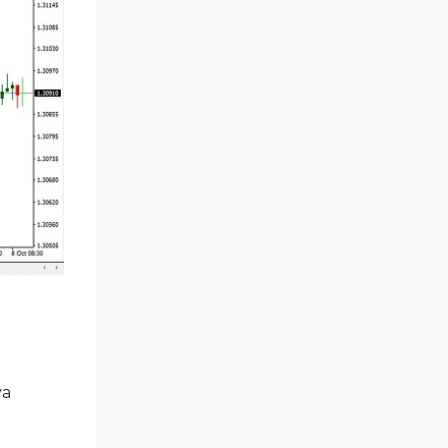
Position Trading MT4
1
Göstergeleri
Fast Scalping MT4
46
Göstergeleri
MetaTrader 4 için Expert
4
Advisor (EA)
MT4 için Isı Haritası (Heatmap)
2
Göstergeleri
MetaTrader 4 için Ichimoku
5
Göstergeleri
Non-Repaint MT4 Göstergeleri
28
Seviyeler MT4 Göstergeleri
82
MetaTrader 4 için RSI
14
Göstergeleri
ya
Sinyal ve Tahmin MT4
230
Göstergeleri