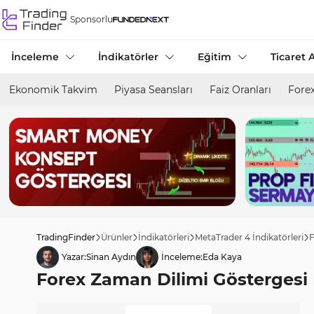
Sponsorlu
İnceleme
İndikatörler
Eğitim
Ticaret A
Ekonomik Takvim
Piyasa Seansları
Faiz Oranları
Forex
TradingFinder
Ürünler
İndikatörleri
MetaTrader 4 İndikatörleri
F
Yazar:
Sinan Aydın
İnceleme:
Eda Kaya
Forex Zaman Dilimi Göstergesi M