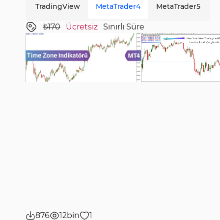
TradingView
MetaTrader4
MetaTrader5
₺170
Ücretsiz
Sınırlı Süre
876
12bin
1