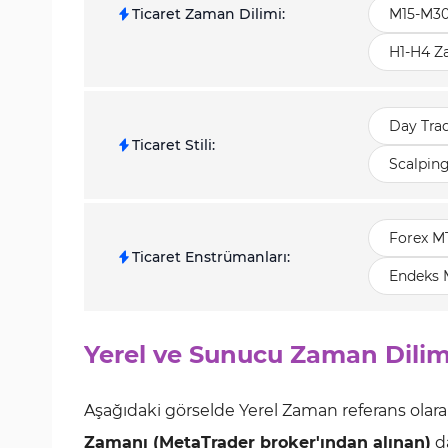
Ticaret Zaman Dilimi
:
M15-M30
H1-H4 Z
Day Tra
Ticaret Stili
:
Scalpin
Forex M
Ticaret Enstrümanları
:
Endeks 
Yerel ve Sunucu Zaman Dilim
Aşağıdaki görselde Yerel Zaman referans olar
Zamanı (MetaTrader broker'ından alınan)
da