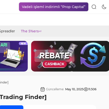
Vadeli işleml indirimli “Prop Capital”
Spreadler
The 5%ers
ad
inder]
Güncelleme:
May 10, 2025
11.506
[Trading Finder]