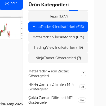
İndir
Ürün Kategorileri
Hepsi (1377)
MetaTrader 4 İndikatörleri (616)
MetaTrader 5 İndikatörleri (635)
TradingView İndikatörleri (119)
NinjaTrader Göstergeleri (7)
MetaTrader 4 için Zigzag
3
Göstergeleri
H1-H4 Zaman Dilimleri MT4
35
Göstergeler
Çoklu Zaman Dilimleri MT4
557
Göstergeler
i:
10 May 2025