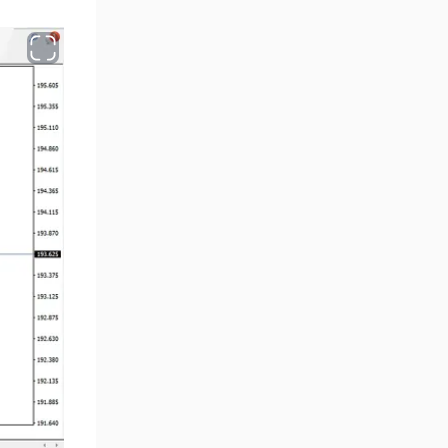
Göstergeleri
Para Birimi Gücü MT4
112
Göstergeleri
Intraday MT4 Göstergeleri
344
MetaTrader 4’te
1
DrawdownGöstergeleri
Binary Options MT4
19
Göstergeleri
Öncü MT4 Göstergeleri
75
Akıllı Para MT4 Göstergeleri
74
Destek ve Direnç MT4
74
Göstergeleri
Harmonik MT4 Göstergeleri
30
Aşırı Alım ve Aşırı Satım MT4
28
Göstergeleri