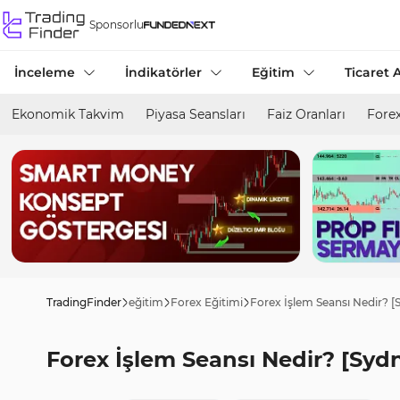
Sponsorlu
İnceleme
İndikatörler
Eğitim
Ticaret A
Ekonomik Takvim
Piyasa Seansları
Faiz Oranları
Forex
TradingFinder
eğitim
Forex Eğitimi
Forex İşlem Seansı Nedir? [
Forex İşlem Seansı Nedir? [Syd