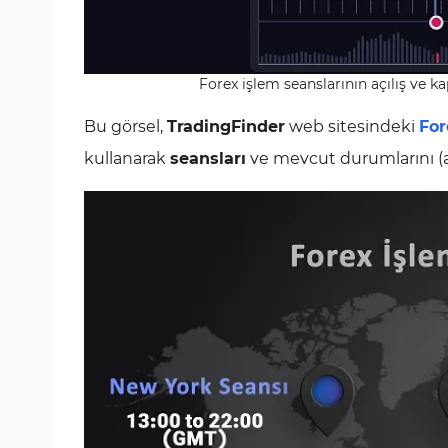
Forex işlem seanslarının açılış ve 
Bu görsel,
TradingFinder
web sitesindeki
For
kullanarak
seansları
ve mevcut durumlarını (açı