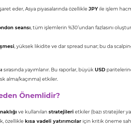
işaret eder, Asya piyasalarında özellikle
JPY
ile işlem hac
ondon seansı
, tüm işlemlerin %30’undan fazlasını oluştu
üşmesi
, yüksek likidite ve dar spread sunar; bu da scalpin
ı
sırasında yayımlanır. Bu raporlar, büyük
USD
paritelerin
isk alma/kaçınma) etkiler.
Neden Önemlidir?
naklığı
ve kullanılan
stratejileri
etkiler (bazı stratejiler y
, özellikle
kısa vadeli yatırımcılar
için kritik öneme sahi