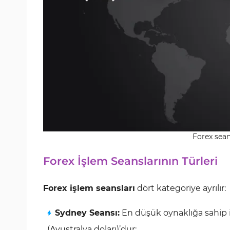
Forex seans
Forex İşlem Seanslarının Türleri
Forex işlem seansları
dört kategoriye ayrılır:
Sydney Seansı:
En düşük oynaklığa sahip 
(Avustralya doları)’dur;