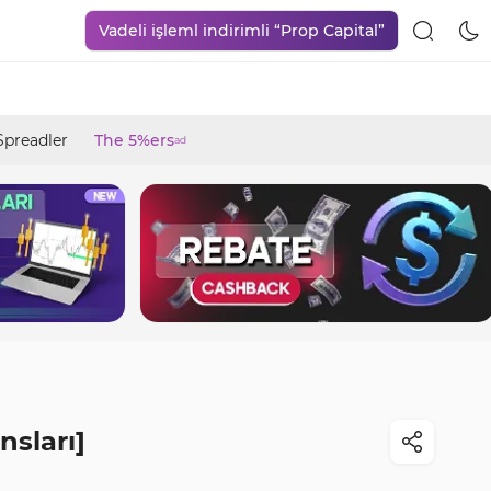
Vadeli işleml indirimli “Prop Capital”
Spreadler
The 5%ers
ad
nsları]