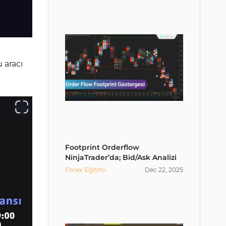
 aracı
Footprint Orderflow
NinjaTrader’da; Bid/Ask Analizi
Forex Eğitimi
Dec
22
,
2025