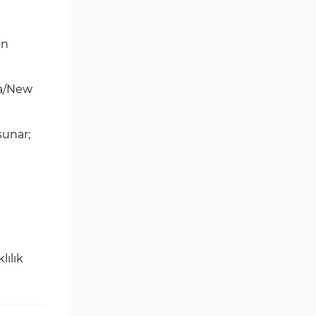
in
ra/New
sunar;
lılık