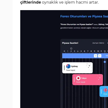
çiftlerinde
oynaklık ve işlem hacmi artar.