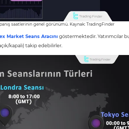
kapanış saatlerinin genel görünümü. Kaynak: TradingFinder
ex Market Seans Aracını
göstermektedir. Yatırımcılar bu
k/kapalı) takip edebilirler.