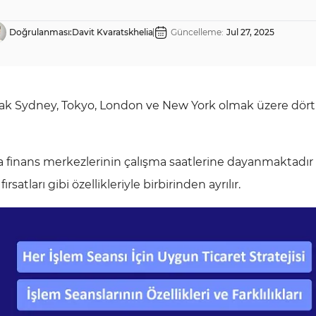
Doğrulanması:
Davit Kvaratskhelia
Güncelleme:
Jul 27, 2025
larak Sydney, Tokyo, London ve New York olmak üzere dör
a finans merkezlerinin çalışma saatlerine dayanmaktadır
rsatları gibi özellikleriyle birbirinden ayrılır.