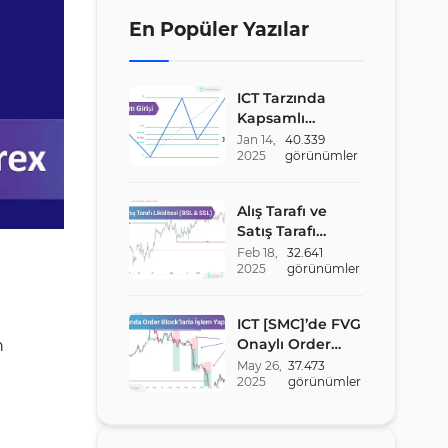
Formasyonlar
En Popüler Yazılar
Sonuç
New York Reversal
Formasyonu
ICT Tarzında
Seek &amp; Destroy
Kapsamlı
Formasyonu
Optimal Trade
Jan
14
,
40.339
2025
görünümler
Entry (OTE)
Stratejisi Rehberi
Alış Tarafı ve
Satış Tarafı
Likiditesi (BSL &
Feb
18
,
32.641
2025
görünümler
SSL) – ICT
Stratejisi
ICT [SMC]’de FVG
Onaylı Order
n
Block Stratejisi
May
26
,
37.473
2025
görünümler