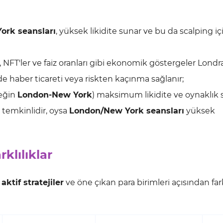
ork seansları
, yüksek likidite sunar ve bu da scalping iç
, NFT'ler ve faiz oranları gibi ekonomik göstergeler Lond
de haber ticareti veya riskten kaçınma sağlanır;
neğin
London-New York
) maksimum likidite ve oynaklık 
temkinlidir, oysa
London/New York seansları
yüksek
klılıklar
,
aktif stratejiler
ve öne çıkan para birimleri açısından fark