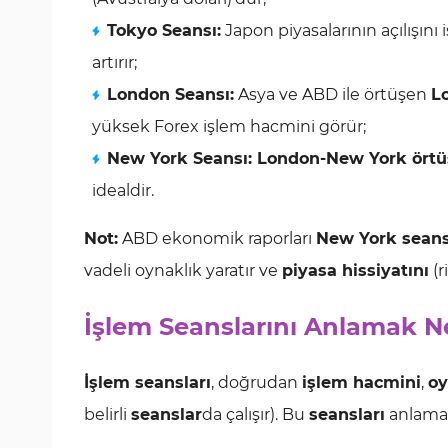
Tokyo Seansı:
Japon piyasalarının açılışını 
artırır;
London Seansı:
Asya ve ABD ile örtüşen
L
yüksek Forex işlem hacmini görür;
New York Seansı: London-New York ört
idealdir.
Not:
ABD ekonomik raporları
New York seans
vadeli oynaklık yaratır ve
piyasa hissiyatını
(r
İşlem Seanslarını Anlamak 
İşlem seansları
, doğrudan
işlem hacmini
,
oy
belirli
seanslar
da çalışır). Bu
seansları
anlamak