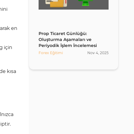
mini
rarak en
Prop Ticaret Günlüğü:
Oluşturma Aşamaları ve
Periyodik İşlem İncelemesi
g için
Forex Eğitimi
Nov
4
,
2025
de kısa
alnızca
ptir.