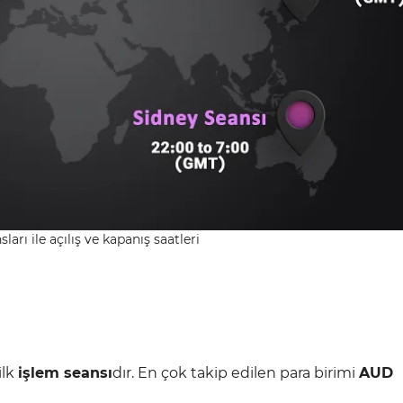
ları ile açılış ve kapanış saatleri
ilk
işlem seansı
dır. En çok takip edilen para birimi
AUD