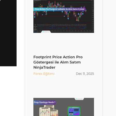
Footprint Price Action Pro
Göstergesi ile Alım Satım
NinjaTrader
Forex Eğitimi
Dec
11
,
2025