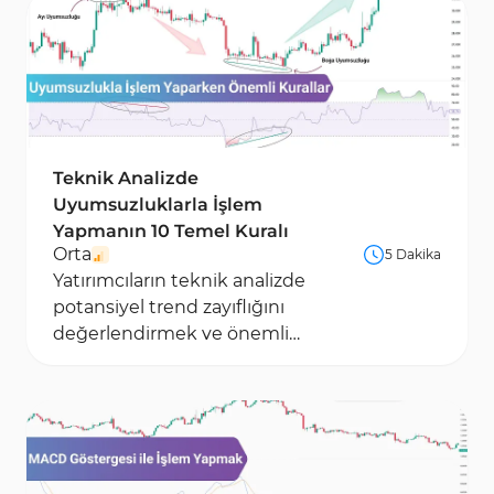
anlamak hakkındaki makaleler de bu sayfada
mevcuttur.
Teknik Analizde
Uyumsuzluklarla İşlem
Yapmanın 10 Temel Kuralı
Orta
5 Dakika
Yatırımcıların teknik analizde
potansiyel trend zayıflığını
değerlendirmek ve önemli
fiyat seviyelerini belirlemek
için kullandıkları...