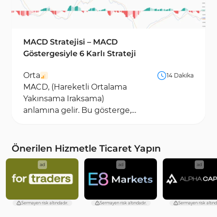
MACD Stratejisi – MACD
Göstergesiyle 6 Karlı Strateji
Orta
14 Dakika
MACD, (Hareketli Ortalama
Yakınsama Iraksama)
anlamına gelir. Bu gösterge,
hareketli ortalamaları, geçmiş
verileri, sapma ve...
Önerilen Hizmetle Ticaret Yapın
ad
ad
ad
Sermayen risk altındadır.
Sermayen risk altındadır.
Sermayen risk altınd