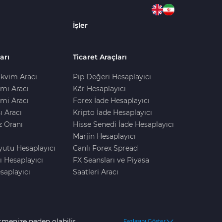
İşler
arı
Ticaret Araçları
kvim Aracı
Pip Değeri Hesaplayıcı
imi Aracı
Kâr Hesaplayıcı
mi Aracı
Forex İade Hesaplayıcı
ı Aracı
Kripto İade Hesaplayıcı
z Oranı
Hisse Senedi İade Hesaplayıcı
Marjin Hesaplayıcı
yutu Hesaplayıcı
Canlı Forex Spread
ı Hesaplayıcı
FX Seansları ve Piyasa
saplayıcı
Saatleri Aracı
tmenize neden olabilir.
Fazlasını Göster