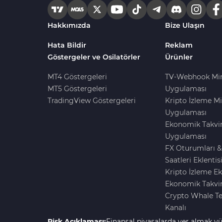
Hakkımızda
Bize Ulaşın
Hata Bildir
Reklam
Göstergeler ve Osilatörler
Ürünler
MT4 Göstergeleri
TV-Webhook Mi
MT5 Göstergeleri
Uygulaması
TradingView Göstergeleri
Kripto İzleme Mi
Uygulaması
Ekonomik Takvi
Uygulaması
FX Oturumları &
Saatleri Eklentis
Kripto İzleme Ek
Ekonomik Takvim
Crypto Whale T
Kanalı
Risk Açıklaması:
Finansal piyasalarda yer almak yü