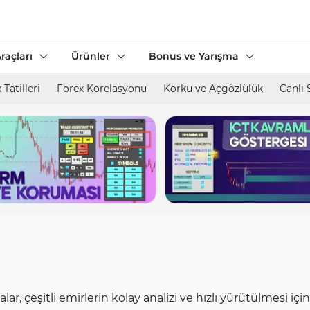
raçları
Ürünler
Bonus ve Yarışma
 Tatilleri
Forex Korelasyonu
Korku ve Açgözlülük
Canlı 
malar, çeşitli emirlerin kolay analizi ve hızlı yürütülmesi iç