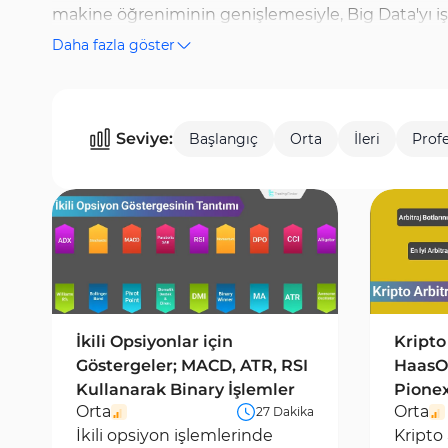
makine öğreniminin genişlemesiyle, Big Data'yı işl
Daha fazla göster
piyasa duyarlılığı ve finansal haberleri analiz etm
rolü, algoritmik trading, otomasyonun trading strate
içerikler yayınlanmıştır. Ek olarak, VPS'in yüksek h
Seviye:
Başlangıç
Orta
İleri
Prof
sistemleri kullanmanın zorlukları gibi konular da 
uygulanacağı da teknoloji içeriğinin bir başka bö
İkili Opsiyonlar için
Kripto 
Göstergeler; MACD, ATR, RSI
HaasOn
Kullanarak Binary İşlemler
Pionex
Orta
Orta
27 Dakika
İkili opsiyon işlemlerinde
Kripto 