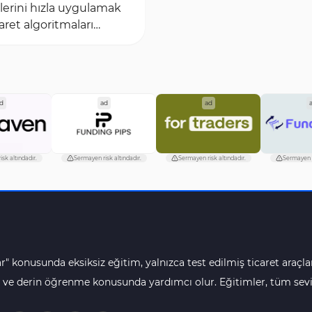
ilerini hızla uygulamak
caret algoritmaları
ır ve manuel
lere kıyasla daha...
d
ad
ad
sk altındadır.
Sermayen risk altındadır.
Sermayen risk altındadır.
Sermayen r
r" konusunda eksiksiz eğitim, yalnızca test edilmiş ticaret araçlar
 ve derin öğrenme konusunda yardımcı olur. Eğitimler, tüm seviye