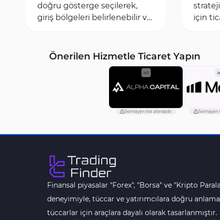
doğru gösterge seçilerek,
stratej
giriş bölgeleri belirlenebilir ve
için ti
uygun vade süresi seçilebilir.
kullan
İkili...
yöntem
Önerilen Hizmetle Ticaret Yapın
ad
a
Sermayen risk altındadır.
Sermayen ri
Finansal piyasalar "Forex", "Borsa" ve "Kripto Parala
deneyimiyle, tüccar ve yatırımcılara doğru anlama
tüccarlar için araçlara dayalı olarak tasarlanmıştır.