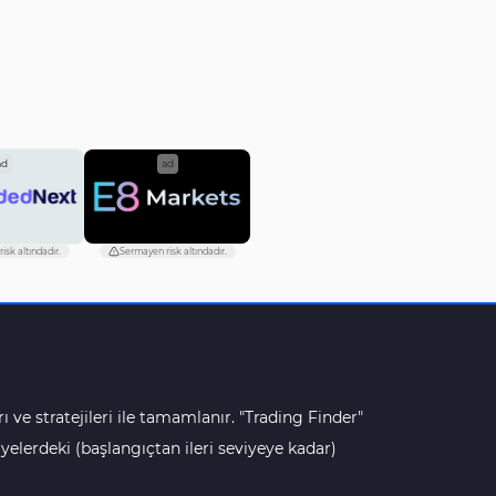
ad
ad
isk altındadır.
Sermayen risk altındadır.
ı ve stratejileri ile tamamlanır. "Trading Finder"
lerdeki (başlangıçtan ileri seviyeye kadar)