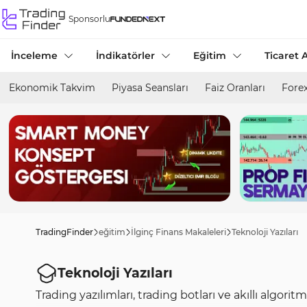
Sponsorlu
İnceleme
İndikatörler
Eğitim
Ticaret A
Ekonomik Takvim
Piyasa Seansları
Faiz Oranları
Forex
TradingFinder
eğitim
İlginç Finans Makaleleri
Teknoloji Yazıları
Teknoloji Yazıları
Trading yazılımları, trading botları ve akıllı algorit