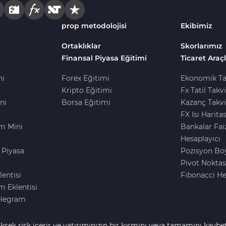
prop metodolojisi
Ekibimiz
Ortaklıklar
Skorlarımız
Finansal Piyasa Eğitimi
Ticaret Araçl
ni
Forex Eğitimi
Ekonomik Ta
Kripto Eğitimi
Fx Tatil Takv
ni
Borsa Eğitimi
Kazanç Takvi
FX Isı Haritas
m Mini
Bankalar Fai
Hesaplayıcı
 Piyasa
Pozisyon Bo
i
Pivot Noktas
lentisi
Fibonacci He
 Eklentisi
elegram
ksek risk içerir ve yatırımınızın bir kısmını veya tamamını kaybe