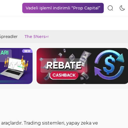
Vadeli işleml indirimli “Prop Capital”
Spreadler
The 5%ers
ad
in araçlardır. Trading sistemleri, yapay zeka ve