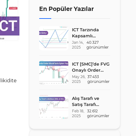
Pip Günü Uygulaması
Oturumu
En Popüler Yazılar
Satış Senaryosu – Asya
Alış Senaryosu – New York
Oturumu
Oturumu
ICT Tarzında
Satış Senaryosu – New York
Kapsamlı
Oturumu
Optimal Trade
Jan
14
,
40.327
2025
görünümler
Entry (OTE)
Stratejisi Rehberi
ICT [SMC]’de FVG
Onaylı Order
Block Stratejisi
May
26
,
37.453
ikidite
2025
görünümler
Alış Tarafı ve
Satış Tarafı
Likiditesi (BSL &
Feb
18
,
32.612
2025
görünümler
SSL) – ICT
Stratejisi