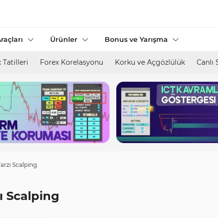
raçları
Ürünler
Bonus ve Yarışma
 Tatilleri
Forex Korelasyonu
Korku ve Açgözlülük
Canlı 
Tarzı Scalping
zı Scalping