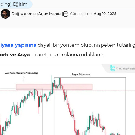
ading) Eğitimi
a
Doğrulanması:
Arjun Mandal
Güncelleme:
Aug 10, 2025
iyasa yapısına
dayalı bir yöntem olup, nispeten tutarlı
ork ve Asya
ticaret oturumlarına odaklanır.