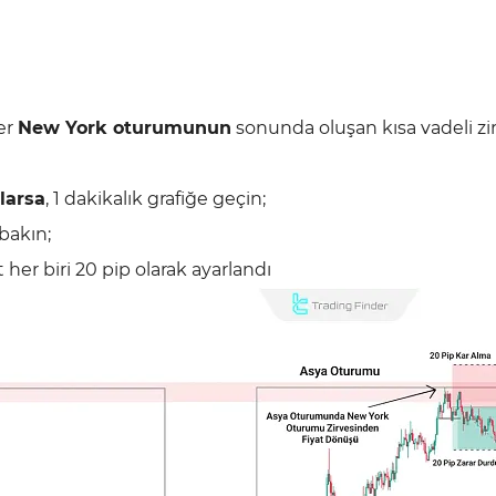
fer
New York oturumunun
sonunda oluşan kısa vadeli zi
plarsa
, 1 dakikalık grafiğe geçin;
bakın;
t her biri 20 pip olarak ayarlandı