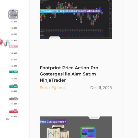
Footprint Price Action Pro
Göstergesi ile Alım Satım
NinjaTrader
Forex Eğitimi
Dec
11
,
2025