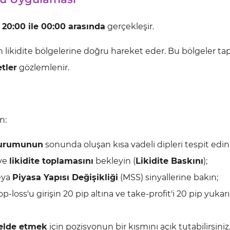
e
20:00 ile 00:00 arasında
gerçekleşir.
likidite bölgelerine doğru hareket eder. Bu bölgeler ta
tler
gözlemlenir.
n:
turumunun
sonunda oluşan kısa vadeli dipleri tespit edin
 ve
likidite toplamasını
bekleyin (
Likidite Baskını
);
eya
Piyasa Yapısı Değişikliği
(MSS) sinyallerine bakın;
p-loss'u girişin 20 pip altına ve take-profit'i 20 pip yukar
elde etmek
için pozisyonun bir kısmını açık tutabilirsiniz