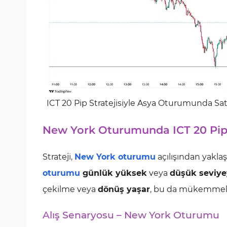
ICT 20 Pip Stratejisiyle Asya Oturumunda Satış
New York Oturumunda ICT 20 Pi
Strateji,
New York oturumu
açılışından yakla
oturumu
günlük yüksek
veya
düşük seviye
çekilme veya
dönüş yaşar
, bu da mükemmel bi
Alış Senaryosu – New York Oturumu