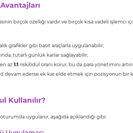
 Avantajları
sinin birçok özelliği vardır ve birçok kısa vadeli işlemci iç
lık grafikler gibi basit araçlarla uygulanabilir;
a, tutarlı günlük karlar sağlayabilir;
 en az
1:1
risk/ödül oranı korur, bu da para yönetimini artırır
nd devam ederse ek kar elde etmek için pozisyonun bir k
ıl Kullanılır?
 oturumda uygulanır, aşağıda açıklandığı gibi:
nü Uygulaması