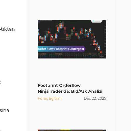
ptıktan
;
Footprint Orderflow
NinjaTrader’da; Bid/Ask Analizi
Forex Eğitimi
Dec
22
,
2025
ısına
.