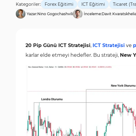
Kategoriler:
Forex Eğitimi
ICT Eğitimi
Ticaret (Tr
Yazar:
Nino Gogochashvili
İnceleme:
Davit Kvaratskheli
20 Pip Günü ICT Stratejisi
,
ICT Stratejisi
ve
p
karlar elde etmeyi hedefler. Bu strateji,
New Y