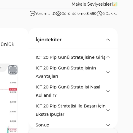
Makale Seviyesi:
İleri
0
Yorumlar:
Görüntüleme:
8.490
6 Dakika
İçindekiler
 günlük
ICT 20 Pip Günü Stratejisine Giriş
ICT 20 Pip Günü Stratejisinin
Avantajları
ICT 20 Pip Günü Stratejisi Nasıl
Kullanılır?
ICT 20 Pip Stratejisi ile Başarı İçin
Asya Oturumunda ICT 20 Pip
Ekstra İpuçları
Günü Uygulaması
Sonuç
New York Oturumunda ICT 20
Alış Senaryosu – Asya