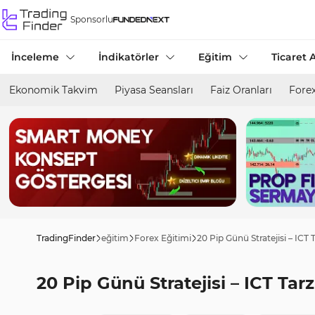
Sponsorlu
İnceleme
İndikatörler
Eğitim
Ticaret A
Ekonomik Takvim
Piyasa Seansları
Faiz Oranları
Forex
TradingFinder
eğitim
Forex Eğitimi
20 Pip Günü Stratejisi – ICT 
20 Pip Günü Stratejisi – ICT Tar