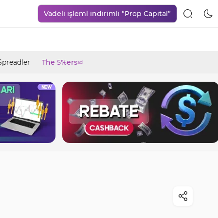
Vadeli işleml indirimli “Prop Capital”
Spreadler
The 5%ers
ad