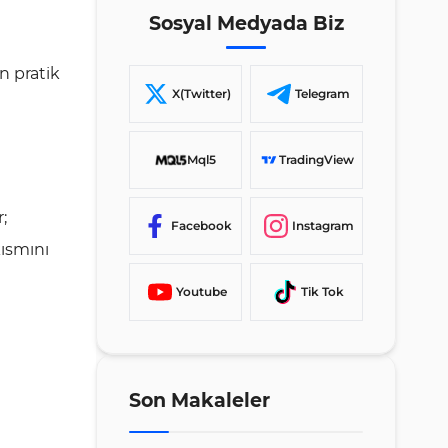
Sosyal Medyada Biz
in pratik
X(Twitter)
Telegram
Mql5
TradingView
;
Facebook
Instagram
ısmını
Youtube
Tik Tok
Son Makaleler