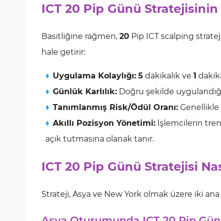
ICT 20 Pip Günü Stratejisinin
Basitliğine rağmen,
20
Pip ICT scalping strateji
hale getirir:
Uygulama Kolaylığı:
5
dakikalık ve
1
dakika
Günlük Karlılık:
Doğru şekilde uygulandığınd
Tanımlanmış Risk/Ödül Oranı:
Genellikle
Akıllı Pozisyon Yönetimi:
İşlemcilerin tre
açık tutmasına olanak tanır.
ICT 20 Pip Günü Stratejisi Nas
Strateji, Asya ve New York olmak üzere iki ana
Asya Oturumunda ICT 20 Pip Gü