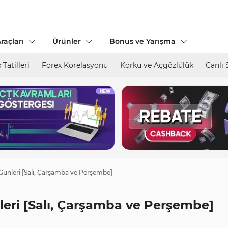
raçları
Ürünler
Bonus ve Yarışma
 Tatilleri
Forex Korelasyonu
Korku ve Açgözlülük
Canlı 
 Günleri [Salı, Çarşamba ve Perşembe]
leri [Salı, Çarşamba ve Perşembe]