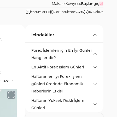
Makale Seviyesi:
Başlangıç
0
Yorumlar:
Görüntüleme:
7.396
14 Dakika
İçindekiler
r.
Forex İşlemleri için En İyi Günler
Hangileridir?
En Aktif Forex İşlem Günleri
t
Haftanın en iyi Forex işlem
azalır.
günleri üzerinde Ekonomik
Haberlerin Etkisi
Haftanın Yüksek Riskli İşlem
Forex işleminde en iyi günler
Günleri
üzerinde Büyük Ekonomik
Haberlerin Etkisinin