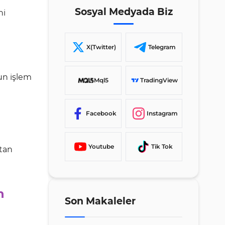
Hangileridir?
Sosyal Medyada Biz
ni
Sonuç
X(Twitter)
Telegram
un işlem
Mql5
TradingView
Facebook
Instagram
Youtube
Tik Tok
ktan
n
Son Makaleler