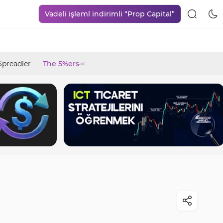
Vadeli işleml indirimli “Prop Capital”
Spreadler
The 5%ers
ad