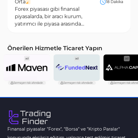
Orta
18 Dakika
Farklar
Forex piyasası gibi finansal
piyasalarda, bir aracı kurum,
yatırımcı ile piyasa arasında
aracılık yapan taraf olarak
görev yapar. En...
Önerilen Hizmetle Ticaret Yapın
ad
ad
ad
Sermayen risk altındadır.
Sermayen risk altındadır.
Sermayen risk altınd
Finansal piyasalar "Forex", "Borsa" ve "Kripto Paralar"
konusunda eksiksiz eğitim, yalnızca test edilmiş ticaret