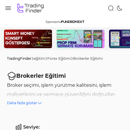
Sponsorlu
TradingFinder
eğitim
Forex Eğitimi
Brokerler Eğitimi
Brokerler Eğitimi
Broker seçimi, işlem yürütme kalitesini, işlem
maliyetlerini ve sermaye güvenliğini doğrudan
Daha fazla göster
etkileyen önemli bir faktördür. Brokerler,
yatırımcılar ile finansal piyasalar arasında aracılık
yaparak emirlerin piyasaya iletilmesini sağlar. Bir
Seviye: