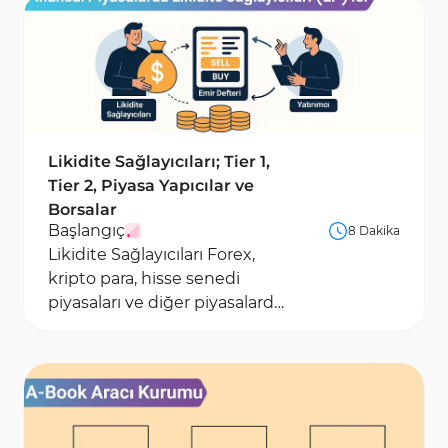
karşılaştıracakları ve spread manipülasyonu,
gecikmeli yürütme ve fiyat kayması (slippage)
gibi risklerden nasıl kaçınacakları konusunda
detaylı rehberlere ulaşabilirler.
Likidite Sağlayıcıları; Tier 1,
Tier 2, Piyasa Yapıcılar ve
Borsalar
Başlangıç
8 Dakika
Likidite Sağlayıcıları Forex,
kripto para, hisse senedi
piyasaları ve diğer piyasalarda
işlem yapmak için gerekli
sermayeyi...