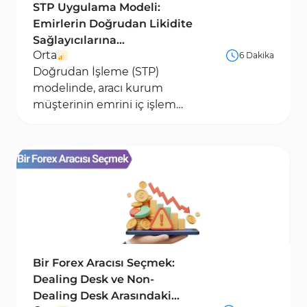
STP Uygulama Modeli:
Emirlerin Doğrudan Likidite
Sağlayıcılarına
Orta
6 Dakika
Yönlendirilmesi
Doğrudan İşleme (STP)
modelinde, aracı kurum
müşterinin emrini iç işlem
masası müdahalesi olmadan
bir Likidite Sağlayıcısı (LP)’na...
Bir Forex Aracısı Seçmek:
Dealing Desk ve Non-
Dealing Desk Arasındaki