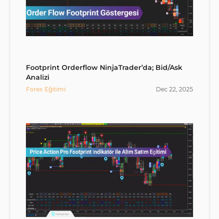
Footprint Orderflow NinjaTrader’da; Bid/Ask
Analizi
Forex Eğitimi
Dec
22
,
2025