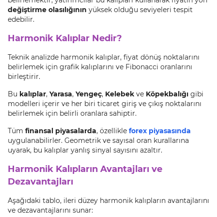
belirlemektir; yatırımcılar bu kalıpları kullanarak fiyatın yön
değiştirme olasılığının
yüksek olduğu seviyeleri tespit
edebilir.
Harmonik Kalıplar Nedir?
Teknik analizde harmonik kalıplar, fiyat dönüş noktalarını
belirlemek için grafik kalıplarını ve Fibonacci oranlarını
birleştirir.
Bu
kalıplar
,
Yarasa
,
Yengeç
,
Kelebek
ve
Köpekbalığı
gibi
modelleri içerir ve her biri ticaret giriş ve çıkış noktalarını
belirlemek için belirli oranlara sahiptir.
Tüm
finansal piyasalarda
, özellikle
forex piyasasında
uygulanabilirler. Geometrik ve sayısal oran kurallarına
uyarak, bu kalıplar yanlış sinyal sayısını azaltır.
Harmonik Kalıpların Avantajları ve
Dezavantajları
Aşağıdaki tablo, ileri düzey harmonik kalıpların avantajlarını
ve dezavantajlarını sunar: