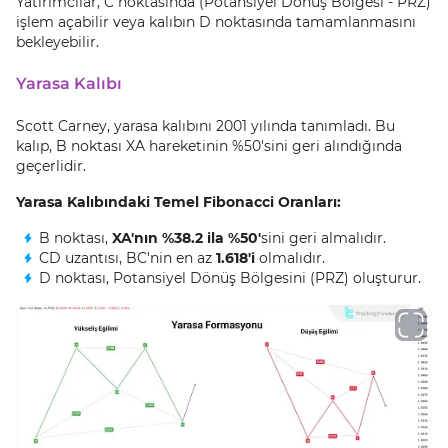
Yatırımcılar, C noktasında (Potansiyel Dönüş Bölgesi - PRZ)
işlem açabilir veya kalıbın D noktasında tamamlanmasını
bekleyebilir.
Yarasa Kalıbı
Scott Carney, yarasa kalıbını 2001 yılında tanımladı. Bu
kalıp, B noktası XA hareketinin %50'sini geri alındığında
geçerlidir.
Yarasa Kalıbındaki Temel Fibonacci Oranları:
B noktası,
XA'nın %38.2 ila %50'
sini geri almalıdır.
CD uzantısı, BC'nin en az
1.618'i
olmalıdır.
D noktası, Potansiyel Dönüş Bölgesini (PRZ) oluşturur.