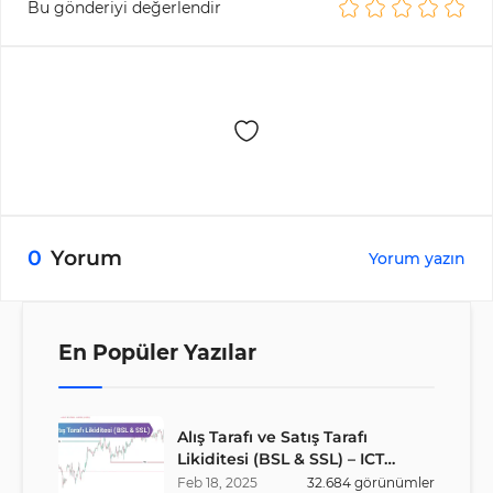
yardımcı olur.
Bu gönderiyi değerlendir
0
Yorum
Yorum yazın
En Popüler Yazılar
Alış Tarafı ve Satış Tarafı
Likiditesi (BSL & SSL) – ICT
Stratejisi
Feb
18
,
2025
32.684
görünümler