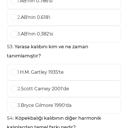
1
.
AB'nin 0.786'sı
2
.
AB'nin 0.618'i
3
.
AB'nin 0.382'si
S
3
:
Yarasa kalıbını kim ve ne zaman
tanımlamıştır?
1
.
H.M. Gartley 1935'te
2
.
Scott Carney 2001'de
3
.
Bryce Gilmore 1990'da
S
4
:
Köpekbalığı kalıbının diğer harmonik
kalıplardan temel farkı nedir?