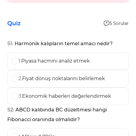
Quiz
5
Sorular
S
1
:
Harmonik kalıpların temel amacı nedir?
1
.
Piyasa hacmini analiz etmek
2
.
Fiyat dönüş noktalarını belirlemek
3
.
Ekonomik haberleri değerlendirmek
S
2
:
ABCD kalıbında BC düzeltmesi hangi
Fibonacci oranında olmalıdır?