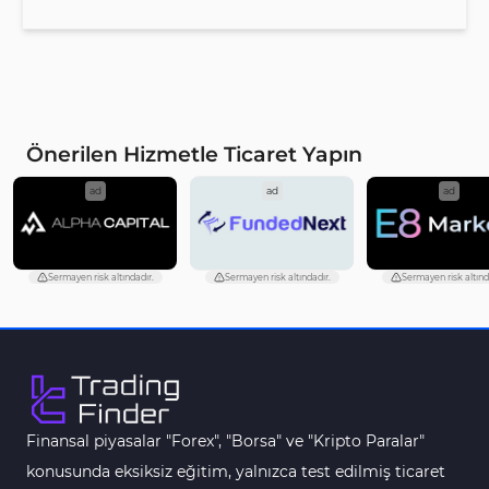
Önerilen Hizmetle Ticaret Yapın
ad
ad
ad
Sermayen risk altındadır.
Sermayen risk altındadır.
Sermayen risk altınd
Finansal piyasalar "Forex", "Borsa" ve "Kripto Paralar"
konusunda eksiksiz eğitim, yalnızca test edilmiş ticaret