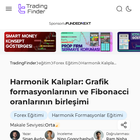
Sponsorlu
TradingFinder
eğitim
Forex Eğitimi
Harmonik Kalıplar: Grafik formasyonlarının ve Fibonacci oranlarının birleşimi
Harmonik Kalıplar: Grafik
formasyonlarının ve Fibonacci
oranlarının birleşimi
Forex Eğitimi
Harmonik Formasyonlar Eğitimi
Makale Seviyesi:
Orta
Yazar:
İnceleme:
Doğrulanması:
Sinan Aydın
Nino Gogochashvili
Ram Nisha