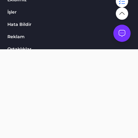
İşler
Hata Bildir
Reklam
Ortaklıklar
Skorlarımız
Göstergeler ve Osilatörler
Ürünler
Finansal Piyasa Eğitimi
Ticaret Araçları