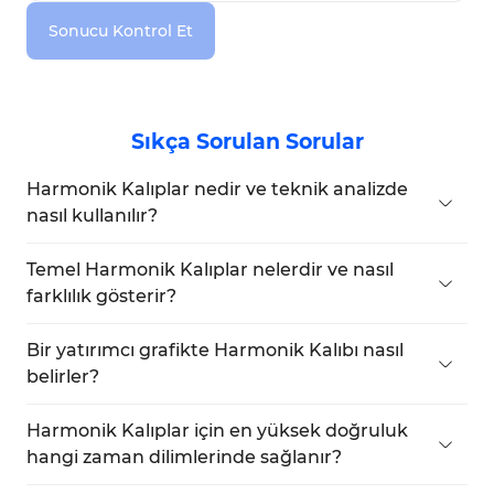
Sonucu Kontrol Et
Sıkça Sorulan Sorular
Harmonik Kalıplar nedir ve teknik analizde
nasıl kullanılır?
Harmonik kalıplar, finansal piyasalarda potansiyel
fiyat dönüş noktalarını belirlemek için Fibonacci
Temel Harmonik Kalıplar nelerdir ve nasıl
oranlarına dayalı fiyat yapılarıdır.
farklılık gösterir?
Başlıca kalıplar ABCD, Yarasa, Gartley, Kelebek,
Yengeç, Derin Yengeç ve Köpekbalığı'dır.
Bir yatırımcı grafikte Harmonik Kalıbı nasıl
Farklılıkları Fibonacci oranları, fiyat dönüş noktaları
belirler?
ve genel yapıdadır.
Harmonik Kalıpları belirlemek için yatırımcılar,
grafikte A, B, C ve D noktalarını işaretlemeli ve
Harmonik Kalıplar için en yüksek doğruluk
aralarındaki Fibonacci oranlarını
hangi zaman dilimlerinde sağlanır?
doğrulamalıdır. Harmonik Kalıp Göstergesi gibi
Harmonik Kalıplar tüm zaman dilimlerinde