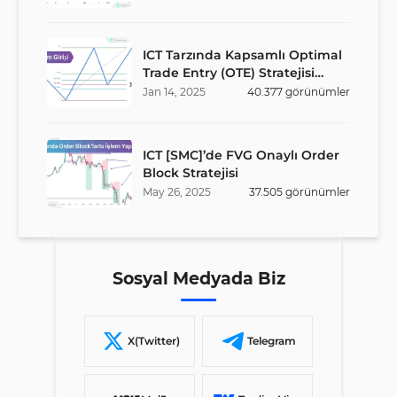
ICT Tarzında Kapsamlı Optimal
Trade Entry (OTE) Stratejisi
Rehberi
Jan
14
,
2025
40.377
görünümler
ICT [SMC]’de FVG Onaylı Order
Block Stratejisi
May
26
,
2025
37.505
görünümler
Sosyal Medyada Biz
X(Twitter)
Telegram