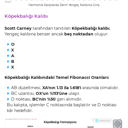
Harmonik Kalıplarda Derin Yengeç Kalıbına Giriş
Köpekbalığı Kalıbı
Scott Carney
tarafından tanıtılan
Köpekbalığı kalıbı
,
Yengeç kalıbına benzer ancak
beş noktadan
oluşur:
O
X
A
B
X
Köpekbalığı Kalıbındaki Temel Fibonacci Oranları:
AB düzeltmesi,
XA'nın 1.13 ila 1.618'i
arasında olmalıdır.
BC uzantısı,
OX'un %113'üne
ulaşır.
D noktası,
BC'nin %50
geri alımıdır.
Bu kalıpta, işlemler C noktasında başlatılır ve D noktası
kâr hedefidir.