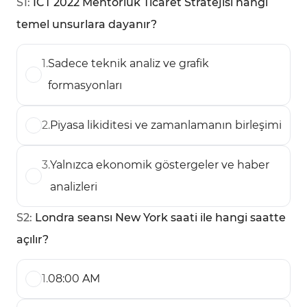
S
1
:
ICT 2022 Mentorluk Ticaret Stratejisi hangi
temel unsurlara dayanır?
1
.
Sadece teknik analiz ve grafik
formasyonları
2
.
Piyasa likiditesi ve zamanlamanın birleşimi
3
.
Yalnızca ekonomik göstergeler ve haber
analizleri
S
2
:
Londra seansı New York saati ile hangi saatte
açılır?
1
.
08:00 AM