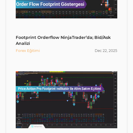
Footprint Orderflow NinjaTrader’da; Bid/Ask
Analizi
Forex Eğitimi
Dec
22
,
2025