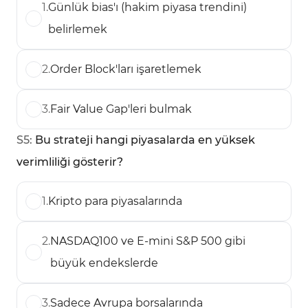
1
.
Günlük bias'ı (hakim piyasa trendini)
belirlemek
2
.
Order Block'ları işaretlemek
3
.
Fair Value Gap'leri bulmak
S
5
:
Bu strateji hangi piyasalarda en yüksek
verimliliği gösterir?
1
.
Kripto para piyasalarında
2
.
NASDAQ100 ve E-mini S&P 500 gibi
büyük endekslerde
3
.
Sadece Avrupa borsalarında