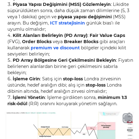
Piyasa Yapısı Değişimini (MSS) Gözlemleyin
: Likidite
süpürüldükten sonra, daha düşük zaman dilimlerine (5, 3
veya 1 dakika) geçin ve
piyasa yapısı değişimini
(MSS)
arayın. Bu değişim,
ICT stratejisinin
günlük bias’ı ile
uyumlu olmalıdır;
Kilit Alanları Belirleyin (PD Array)
:
Fair Value Gaps
(FVG),
Order Blocks
veya
Breaker Blocks
gibi araçları
kullanarak
premium ve discount
bölgeler içindeki kilit
seviyeleri belirleyin;
PD Array Bölgesine Geri Çekilmesini Bekleyin
: Fiyatın
belirlenen alanlardan birine geri çekilmesini sabırla
bekleyin;
İşleme Girin
: Satış için
stop-loss
Londra zirvesinin
üstünde, hedef aralığın dibi; alış için
stop-loss
Londra
dibinin altında, hedef aralığın zirvesi olmalıdır;
İşlemi Yönetin
: İşleme girdikten sonra,
minimum 1:3
risk-ödül
(R:R) oranını koruyarak yönetim sağlayın.