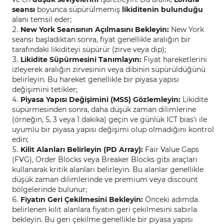
seansı
boyunca süpürülmemiş
likiditenin bulunduğu
alanı temsil eder;
New York Seansının Açılmasını Bekleyin:
New York
seansı başladıktan sonra, fiyat genellikle aralığın bir
tarafındaki likiditeyi süpürür (zirve veya dip);
Likidite Süpürmesini Tanımlayın:
Fiyat hareketlerini
izleyerek aralığın zirvesinin veya dibinin süpürüldüğünü
belirleyin. Bu hareket genellikle bir piyasa yapısı
değişimini tetikler;
Piyasa Yapısı Değişimini (MSS) Gözlemleyin:
Likidite
süpürmesinden sonra, daha düşük zaman dilimlerine
(örneğin, 5, 3 veya 1 dakika) geçin ve günlük ICT bias’ı ile
uyumlu bir piyasa yapısı değişimi olup olmadığını kontrol
edin;
Kilit Alanları Belirleyin (PD Array):
Fair Value Gaps
(FVG), Order Blocks veya Breaker Blocks gibi araçları
kullanarak kritik alanları belirleyin. Bu alanlar genellikle
düşük zaman dilimlerinde ve premium veya discount
bölgelerinde bulunur;
Fiyatın Geri Çekilmesini Bekleyin:
Önceki adımda
belirlenen kilit alanlara fiyatın geri çekilmesini sabırla
bekleyin. Bu geri çekilme genellikle bir piyasa yapısı