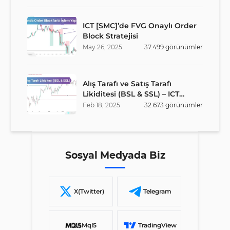
ICT [SMC]’de FVG Onaylı Order
Block Stratejisi
May
26
,
2025
37.499
görünümler
Alış Tarafı ve Satış Tarafı
Likiditesi (BSL & SSL) – ICT
Stratejisi
Feb
18
,
2025
32.673
görünümler
Sosyal Medyada Biz
X(Twitter)
Telegram
Mql5
TradingView