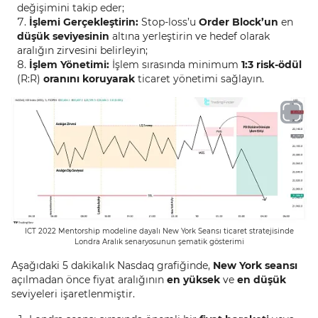
değişimini takip eder;
İşlemi Gerçekleştirin:
Stop-loss’u
Order Block’un
en
düşük seviyesinin
altına yerleştirin ve hedef olarak
aralığın zirvesini belirleyin;
İşlem Yönetimi:
İşlem sırasında minimum
1:3 risk-ödül
(R:R)
oranını koruyarak
ticaret yönetimi sağlayın.
ICT 2022 Mentorship modeline dayalı New York Seansı ticaret stratejisinde
Londra Aralık senaryosunun şematik gösterimi
Aşağıdaki 5 dakikalık Nasdaq grafiğinde,
New York seansı
açılmadan önce fiyat aralığının
en yüksek
ve
en düşük
seviyeleri işaretlenmiştir.