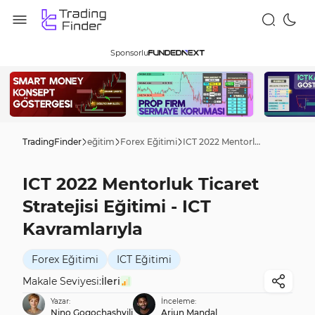
Sponsorlu
TradingFinder
eğitim
Forex Eğitimi
ICT 2022 Mentorluk Ticaret Stratejisi Eğitimi - ICT Kavramlarıyla
ICT 2022 Mentorluk Ticaret
Stratejisi Eğitimi - ICT
Kavramlarıyla
Forex Eğitimi
ICT Eğitimi
Makale Seviyesi:
İleri
Yazar:
İnceleme:
Nino Gogochashvili
Arjun Mandal