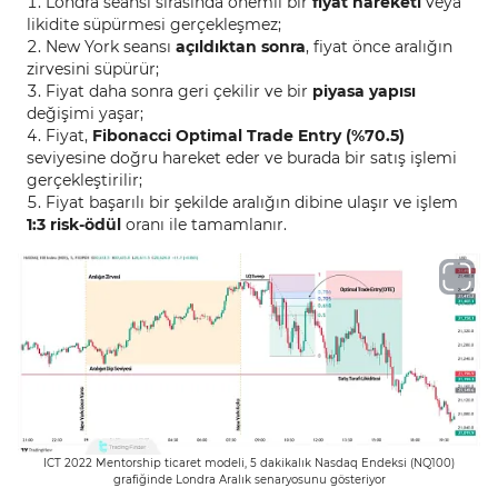
Londra seansı sırasında önemli bir
fiyat hareketi
veya
likidite süpürmesi gerçekleşmez;
New York seansı
açıldıktan sonra
, fiyat önce aralığın
zirvesini süpürür;
Fiyat daha sonra geri çekilir ve bir
piyasa yapısı
değişimi yaşar;
Fiyat,
Fibonacci Optimal Trade Entry (%70.5)
seviyesine doğru hareket eder ve burada bir satış işlemi
gerçekleştirilir;
Fiyat başarılı bir şekilde aralığın dibine ulaşır ve işlem
1:3 risk-ödül
oranı ile tamamlanır.
ICT 2022 Mentorship ticaret modeli, 5 dakikalık Nasdaq Endeksi (NQ100)
grafiğinde Londra Aralık senaryosunu gösteriyor