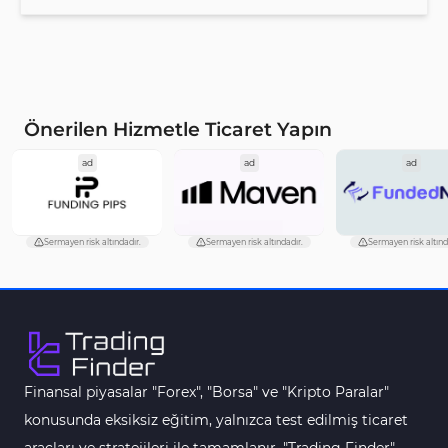
Önerilen Hizmetle Ticaret Yapın
ad
ad
ad
Sermayen risk altındadır.
Sermayen risk altındadır.
Sermayen risk altınd
Finansal piyasalar "Forex", "Borsa" ve "Kripto Paralar"
konusunda eksiksiz eğitim, yalnızca test edilmiş ticaret