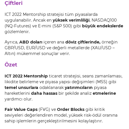
Çiftleri
ICT 2022 Mentorship stratejisi tüm piyasalarda
uygulanabilir. Ancak en
yüksek verimliliği
, NASDAQ100
(NQ-Futures) ve E-mini (S&P 500) gibi
büyük endekslerde
gözlemlenir.
Ayrıca,
ABD doları
içeren ana
döviz çiftlerinde,
örneğin
GBP/USD, EUR/USD ve değerli metallerde (XAU/USD –
Altın) mükemmel sonuçlar verir.
Özet
ICT 2022 Mentorship
ticaret stratejisi, seans zamanlaması,
likidite belirleme ve piyasa yapısı değişimleri (MSS) gibi
temel unsurlara
odaklanarak
yatırımcıların
piyasa
hareketlerini
daha hassas
bir şekilde analiz
etmelerine
yardımcı olur.
Fair Value Gaps
(FVG) ve
Order Blocks
gibi kritik
seviyeleri değerlendiren model, yüksek risk-ödül oranına
sahip işlemlerin gerçekleştirilmesini kolaylaştırır.