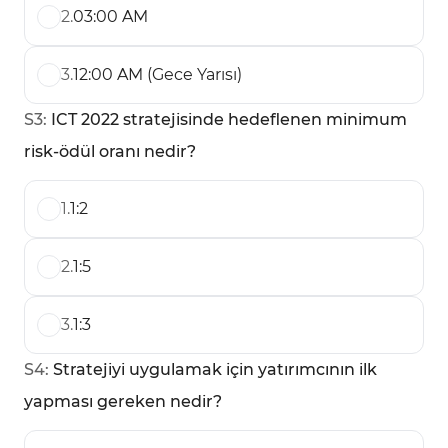
2
.
03:00 AM
3
.
12:00 AM (Gece Yarısı)
S
3
:
ICT 2022 stratejisinde hedeflenen minimum
risk-ödül oranı nedir?
1
.
1:2
2
.
1:5
3
.
1:3
S
4
:
Stratejiyi uygulamak için yatırımcının ilk
yapması gereken nedir?