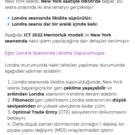
New York seansı,
New York saatiyle 08:00'de
başlar. Bu
seans sırasında iki ana senaryo gerçekleşir:
Londra seansında likidite süpürülür;
Londra seansı dar bir aralık içinde kalır.
Aşağıda,
ICT 2022 Mentorluk modeli
ile
New York
seansında
nasıl işlem yapılacağına dair detaylar verilmiştir
Eğer Londra Seansında Likidite Süpürülmüşse
Londra oturumunda nakit tahsilatı yapılması durumunda
aşağıdaki adımlar atılabilir:
Londra seansında likidite süpürüldüğünde, New York
seansı başlangıçta bir geri
çekilme yaşayabilir
ve
ardından Londra
seansının trendine devam edebilir;
Fibonacci
geri çekilmesini Londra seansının en
düşük
seviyesinden
en yüksek seviyesine kadar çizin;
Optimal Trade Entry
(OTE) seviyelerinin dokunmasını
bekleyin;
Daha düşük zaman dilimlerinde (örneğin 1 dakika) bir
piyasa yapısı değişimi (MSS) onaylanmadan işlemi