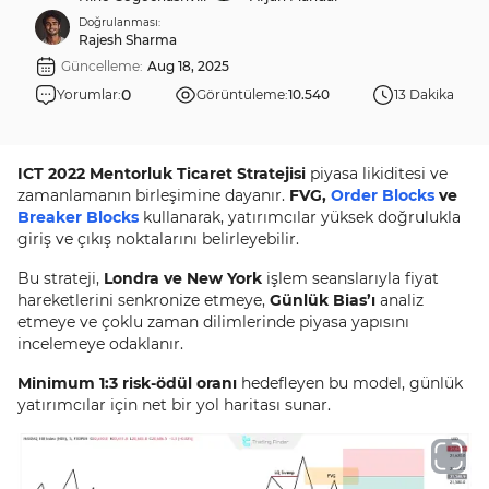
Doğrulanması:
Rajesh Sharma
Güncelleme:
Aug 18, 2025
0
Yorumlar:
Görüntüleme:
10.540
13 Dakika
ICT 2022 Mentorluk Ticaret Stratejisi
piyasa likiditesi ve
zamanlamanın birleşimine dayanır.
FVG,
Order Blocks
ve
Breaker Blocks
kullanarak, yatırımcılar yüksek doğrulukla
giriş ve çıkış noktalarını belirleyebilir.
Bu strateji,
Londra ve New York
işlem seanslarıyla fiyat
hareketlerini senkronize etmeye,
Günlük Bias’ı
analiz
etmeye ve çoklu zaman dilimlerinde piyasa yapısını
incelemeye odaklanır.
Minimum 1:3 risk-ödül oranı
hedefleyen bu model, günlük
yatırımcılar için net bir yol haritası sunar.