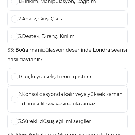
1
.
Birikim, Manipülasyon, Dağıtım
2
.
Analiz, Giriş, Çıkış
3
.
Destek, Direnç, Kırılım
S
3
:
Boğa manipülasyon deseninde Londra seansı
nasıl davranır?
1
.
Güçlü yükseliş trendi gösterir
2
.
Konsolidasyonda kalır veya yüksek zaman
dilimi kilit seviyesine ulaşamaz
3
.
Sürekli düşüş eğilimi sergiler
S
4
:
New York Seansı Manipülasyonunda hangi