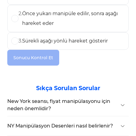
2
.
Önce yukarı manipüle edilir, sonra aşağı
hareket eder
3
.
Sürekli aşağı yönlü hareket gösterir
Sonucu Kontrol Et
Sıkça Sorulan Sorular
New York seansı, fiyat manipülasyonu için
neden önemlidir?
New York seansı, yüksek işlem hacmi ve likidite
girişleri nedeniyle, piyasa yapıcıların fiyat
NY Manipülasyon Desenleri nasıl belirlenir?
hareketlerini manipüle etmeleri için ideal bir
Deseni belirlemek için şu trendi kontrol edin: