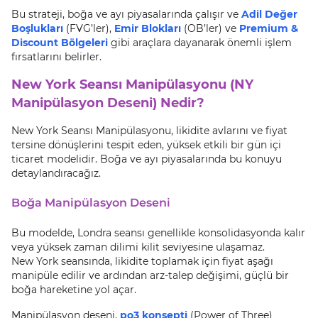
Bu strateji, boğa ve ayı piyasalarında çalışır ve
Adil Değer
Boşlukları
(FVG’ler),
Emir Blokları
(OB’ler) ve
Premium &
Discount Bölgeleri
gibi araçlara dayanarak önemli işlem
fırsatlarını belirler.
New York Seansı Manipülasyonu (NY
Manipülasyon Deseni) Nedir?
New York Seansı Manipülasyonu, likidite avlarını ve fiyat
tersine dönüşlerini tespit eden, yüksek etkili bir gün içi
ticaret modelidir. Boğa ve ayı piyasalarında bu konuyu
detaylandıracağız.
Boğa Manipülasyon Deseni
Bu modelde, Londra seansı genellikle konsolidasyonda kalır
veya yüksek zaman dilimi kilit seviyesine ulaşamaz.
New York seansında, likidite toplamak için fiyat aşağı
manipüle edilir ve ardından arz-talep değişimi, güçlü bir
boğa hareketine yol açar.
Manipülasyon deseni,
po3 konsepti
(Power of Three)