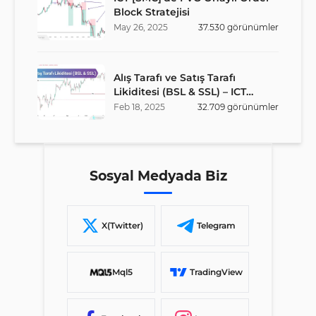
Block Stratejisi
May
26
,
2025
37.530
görünümler
Alış Tarafı ve Satış Tarafı
Likiditesi (BSL & SSL) – ICT
Stratejisi
Feb
18
,
2025
32.709
görünümler
Sosyal Medyada Biz
X(Twitter)
Telegram
Mql5
TradingView