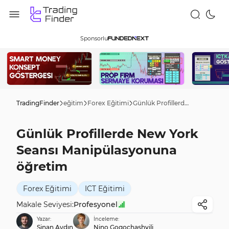
Sponsorlu
TradingFinder
eğitim
Forex Eğitimi
Günlük Profillerde New York Seansı Manipülasyonuna öğretim
Günlük Profillerde New York
Seansı Manipülasyonuna
öğretim
Forex Eğitimi
ICT Eğitimi
Makale Seviyesi:
Profesyonel
Yazar:
İnceleme:
Sinan Aydın
Nino Gogochashvili