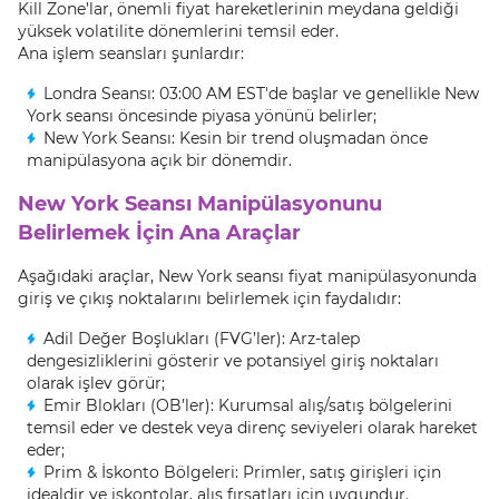
Kill Zone’lar, önemli fiyat hareketlerinin meydana geldiği
yüksek volatilite dönemlerini temsil eder.
Ana işlem seansları şunlardır:
Londra Seansı: 03:00 AM EST'de başlar ve genellikle New
York seansı öncesinde piyasa yönünü belirler;
New York Seansı: Kesin bir trend oluşmadan önce
manipülasyona açık bir dönemdir.
New York Seansı Manipülasyonunu
Belirlemek İçin Ana Araçlar
Aşağıdaki araçlar, New York seansı fiyat manipülasyonunda
giriş ve çıkış noktalarını belirlemek için faydalıdır:
Adil Değer Boşlukları (FVG’ler): Arz-talep
dengesizliklerini gösterir ve potansiyel giriş noktaları
olarak işlev görür;
Emir Blokları (OB’ler): Kurumsal alış/satış bölgelerini
temsil eder ve destek veya direnç seviyeleri olarak hareket
eder;
Prim & İskonto Bölgeleri: Primler, satış girişleri için
idealdir ve iskontolar, alış fırsatları için uygundur.