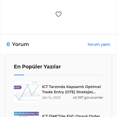
0
Yorum
Yorum yazın
En Popüler Yazılar
ICT Tarzında Kapsamlı Optimal
Trade Entry (OTE) Stratejisi
Rehberi
Jan
14
,
2025
40.397
görünümler
ICT [SMC]’de FVG Onaylı Order