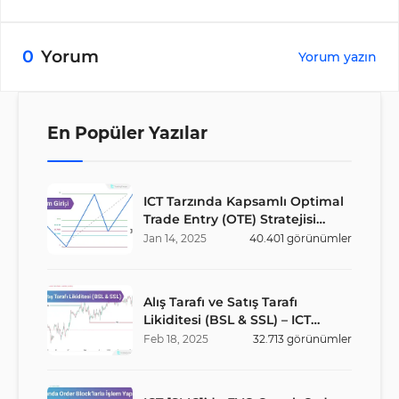
0
Yorum
Yorum yazın
En Popüler Yazılar
ICT Tarzında Kapsamlı Optimal
Trade Entry (OTE) Stratejisi
Rehberi
Jan
14
,
2025
40.401
görünümler
Alış Tarafı ve Satış Tarafı
Likiditesi (BSL & SSL) – ICT
Stratejisi
Feb
18
,
2025
32.713
görünümler