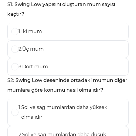
S
1
:
Swing Low yapısını oluşturan mum sayısı
kaçtır?
1
.
İki mum
2
.
Üç mum
3
.
Dört mum
S
2
:
Swing Low deseninde ortadaki mumun diğer
mumlara göre konumu nasıl olmalıdır?
1
.
Sol ve sağ mumlardan daha yüksek
olmalıdır
2
.
Sol ve sağ mumlardan daha düşük