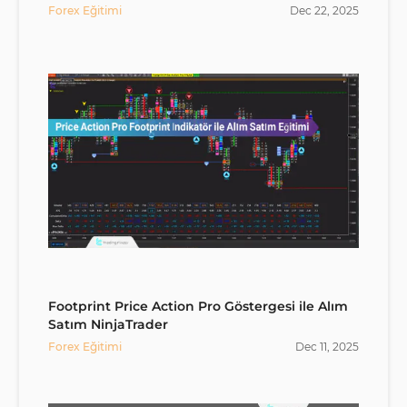
Forex Eğitimi
Dec
22
,
2025
Footprint Price Action Pro Göstergesi ile Alım
Satım NinjaTrader
Forex Eğitimi
Dec
11
,
2025