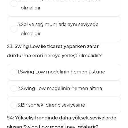
olmalıdır
3
.
Sol ve sağ mumlarla aynı seviyede
olmalıdır
S
3
:
Swing Low ile ticaret yaparken zarar
durdurma emri nereye yerleştirilmelidir?
1
.
Swing Low modelinin hemen üstüne
2
.
Swing Low modelinin hemen altına
3
.
Bir sonraki direnç seviyesine
S
4
:
Yükseliş trendinde daha yüksek seviyelerde
oluşan Swing Low modeli neyi gösterir?