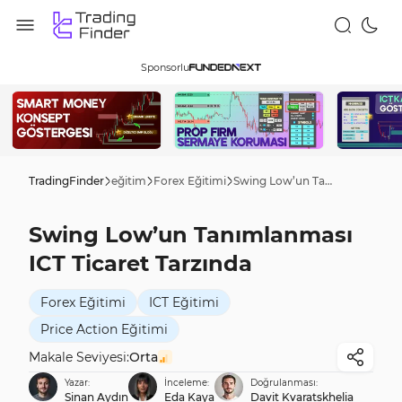
Sponsorlu
TradingFinder
eğitim
Forex Eğitimi
Swing Low’un Tanımlanması ICT Ticaret Tarzında
Swing Low’un Tanımlanması
ICT Ticaret Tarzında
Forex Eğitimi
ICT Eğitimi
Price Action Eğitimi
Makale Seviyesi:
Orta
Yazar:
İnceleme:
Doğrulanması:
Sinan Aydın
Eda Kaya
Davit Kvaratskhelia