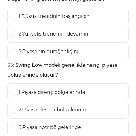
1
.
Düşüş trendinin başlangıcını
2
.
Yükseliş trendinin devamını
3
.
Piyasanın durağanlığını
S
5
:
Swing Low modeli genellikle hangi piyasa
bölgelerinde oluşur?
1
.
Piyasa direnç bölgelerinde
2
.
Piyasa destek bölgelerinde
3
.
Piyasa nötr bölgelerinde