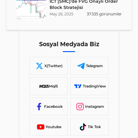
ICT [SMC]’de FVG Onaylı Order
Block Stratejisi
May
26
,
2025
37.535
görünümler
Sosyal Medyada Biz
X(Twitter)
Telegram
Mql5
TradingView
Facebook
Instagram
Youtube
Tik Tok