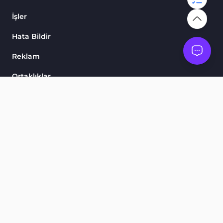
İşler
Hata Bildir
Reklam
Ortaklıklar
Skorlarımız
Göstergeler ve Osilatörler
Ürünler
Finansal Piyasa Eğitimi
Ticaret Araçları
Ticaret Araçları