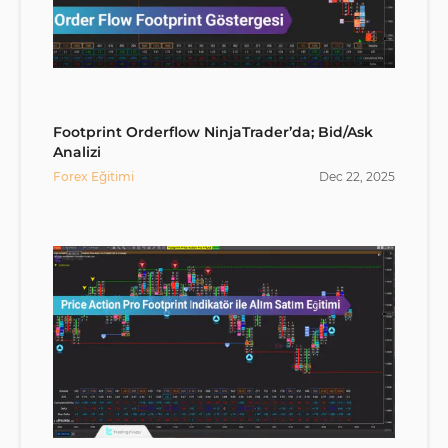
Footprint Orderflow NinjaTrader’da; Bid/Ask
Analizi
Forex Eğitimi
Dec
22
,
2025