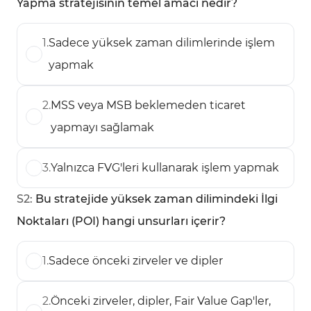
Yapma stratejisinin temel amacı nedir?
1
.
Sadece yüksek zaman dilimlerinde işlem
yapmak
2
.
MSS veya MSB beklemeden ticaret
yapmayı sağlamak
3
.
Yalnızca FVG'leri kullanarak işlem yapmak
S
2
:
Bu stratejide yüksek zaman dilimindeki İlgi
Noktaları (POI) hangi unsurları içerir?
1
.
Sadece önceki zirveler ve dipler
2
.
Önceki zirveler, dipler, Fair Value Gap'ler,