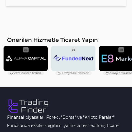
Önerilen Hizmetle Ticaret Yapın
ad
ad
ad
Sermayen risk altındadır.
Sermayen risk altındadır.
Sermayen risk altınd
Finansal piyasalar "Forex", "Borsa" ve "Kripto Paralar"
konusunda eksiksiz eğitim, yalnızca test edilmiş ticaret