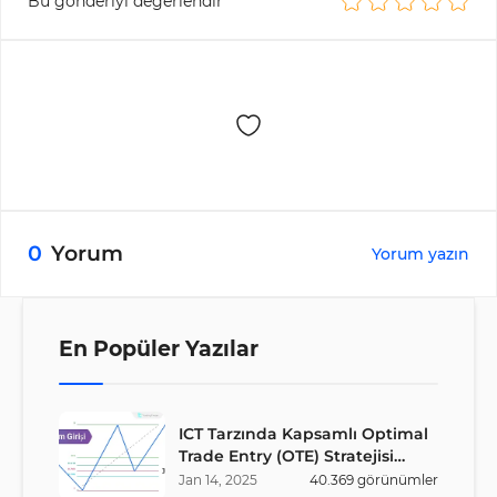
Bu gönderiyi değerlendir
0
Yorum
Yorum yazın
En Popüler Yazılar
ICT Tarzında Kapsamlı Optimal
Trade Entry (OTE) Stratejisi
Rehberi
Jan
14
,
2025
40.369
görünümler