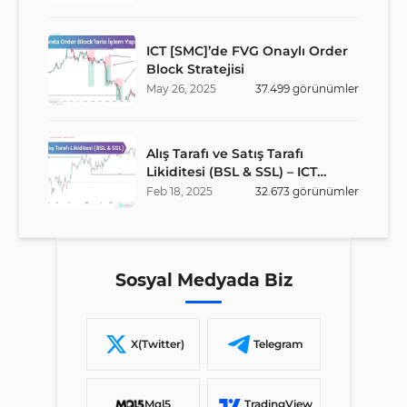
ICT [SMC]’de FVG Onaylı Order
Block Stratejisi
May
26
,
2025
37.499
görünümler
Alış Tarafı ve Satış Tarafı
Likiditesi (BSL & SSL) – ICT
Stratejisi
Feb
18
,
2025
32.673
görünümler
Sosyal Medyada Biz
X(Twitter)
Telegram
Mql5
TradingView