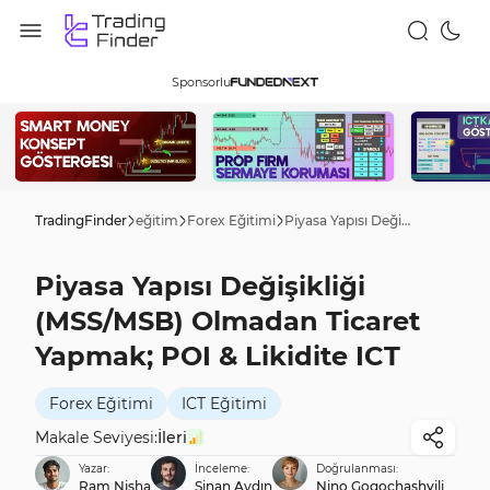
Sponsorlu
TradingFinder
eğitim
Forex Eğitimi
Piyasa Yapısı Değişikliği (MSS/MSB) Olmadan Ticaret Yapmak; POI & Likidite ICT
Piyasa Yapısı Değişikliği
(MSS/MSB) Olmadan Ticaret
Yapmak; POI & Likidite ICT
Forex Eğitimi
ICT Eğitimi
Makale Seviyesi:
İleri
Yazar:
İnceleme:
Doğrulanması:
Ram Nisha
Sinan Aydın
Nino Gogochashvili