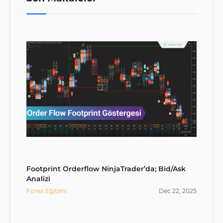
Footprint Orderflow NinjaTrader’da; Bid/Ask
Analizi
Forex Eğitimi
Dec
22
,
2025