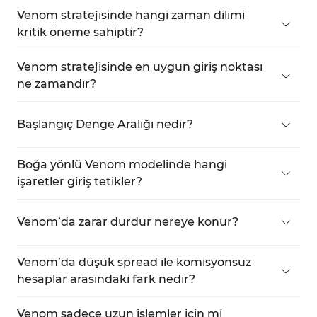
gün içi işlem için özel olarak tasarlanmıştır.
Venom stratejisinde hangi zaman dilimi
kritik öneme sahiptir?
New York saatiyle 08:00–09:30 (
Türkiye saatiyle
15:00–16:30
) arası, ana analiz penceresidir.
Venom stratejisinde en uygun giriş noktası
ne zamandır?
Bir likidite taramasından sonra, eğer piyasa yapısı
değişirse ve fiyat FVG gibi anahtar bölgelere
Başlangıç Denge Aralığı nedir?
dönerse, yüksek olasılıklı bir giriş ortaya çıkar.
Piyasanın resmi açılışından önceki erken fiyat
dalgalanmalarını yansıtan bir bölgedir.
Boğa yönlü Venom modelinde hangi
işaretler giriş tetikler?
Aralık düşük seviyesinin sahte kırılması, piyasa
yapısı değişimi ve talep bölgelerine geri dönüş.
Venom’da zarar durdur nereye konur?
Sahte hareket sırasında oluşan uç noktaların biraz
altına veya üstüne.
Venom’da düşük spread ile komisyonsuz
hesaplar arasındaki fark nedir?
Düşük spread hesaplar komisyon alabilir ancak
daha kesin işlem yürütmesi sunar.
Venom sadece uzun işlemler için mi