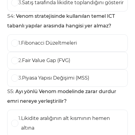
3
.
Satış tarafında likidite toplandığını gösterir
S
4
:
Venom stratejisinde kullanılan temel ICT
tabanlı yapılar arasında hangisi yer almaz?
1
.
Fibonacci Düzeltmeleri
2
.
Fair Value Gap (FVG)
3
.
Piyasa Yapısı Değişimi (MSS)
S
5
:
Ayı yönlü Venom modelinde zarar durdur
emri nereye yerleştirilir?
1
.
Likidite aralığının alt kısmının hemen
altına