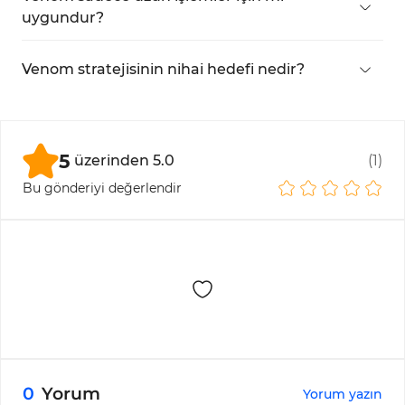
uygundur?
Hayır, hem boğa hem ayı piyasalarında çalışır; her
biri için ayrı kurulumlar vardır.
Venom stratejisinin nihai hedefi nedir?
Gizli likiditeyi tespit ederek, akıllı parayla hizalı
şekilde işlem yapmaktır; piyasa yapısı ve FVG, MSS
gibi anahtar seviyeler kullanılır.
5
üzerinden
5.0
(
1
)
Bu gönderiyi değerlendir
0
Yorum
Yorum yazın