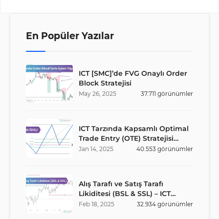
En Popüler Yazılar
ICT [SMC]’de FVG Onaylı Order
Block Stratejisi
May
26
,
2025
37.711
görünümler
ICT Tarzında Kapsamlı Optimal
Trade Entry (OTE) Stratejisi
Rehberi
Jan
14
,
2025
40.553
görünümler
Alış Tarafı ve Satış Tarafı
Likiditesi (BSL & SSL) – ICT
Stratejisi
Feb
18
,
2025
32.934
görünümler