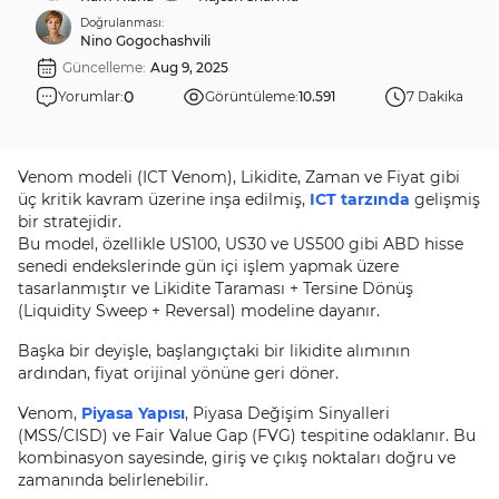
Doğrulanması:
Nino Gogochashvili
Güncelleme:
Aug 9, 2025
0
Yorumlar:
Görüntüleme:
10.591
7 Dakika
Venom modeli (ICT Venom), Likidite, Zaman ve Fiyat gibi
üç kritik kavram üzerine inşa edilmiş,
ICT tarzında
gelişmiş
bir stratejidir.
Bu model, özellikle US100, US30 ve US500 gibi ABD hisse
senedi endekslerinde gün içi işlem yapmak üzere
tasarlanmıştır ve Likidite Taraması + Tersine Dönüş
(Liquidity Sweep + Reversal) modeline dayanır.
Başka bir deyişle, başlangıçtaki bir likidite alımının
ardından, fiyat orijinal yönüne geri döner.
Venom,
Piyasa Yapısı
, Piyasa Değişim Sinyalleri
(MSS/CISD) ve Fair Value Gap (FVG) tespitine odaklanır. Bu
kombinasyon sayesinde, giriş ve çıkış noktaları doğru ve
zamanında belirlenebilir.