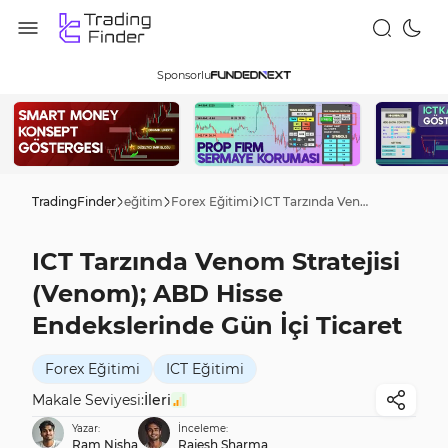
Sponsorlu
TradingFinder
eğitim
Forex Eğitimi
ICT Tarzında Venom Stratejisi (Venom); ABD Hisse Endekslerinde Gün İçi Ticaret
ICT Tarzında Venom Stratejisi
(Venom); ABD Hisse
Endekslerinde Gün İçi Ticaret
Forex Eğitimi
ICT Eğitimi
Makale Seviyesi:
İleri
Yazar:
İnceleme:
Ram Nisha
Rajesh Sharma