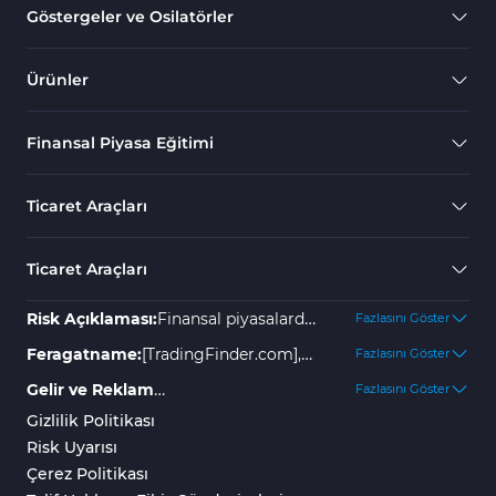
Göstergeler ve Osilatörler
Ürünler
Finansal Piyasa Eğitimi
Ticaret Araçları
Ticaret Araçları
Risk Açıklaması:
Finansal piyasalarda
Fazlasını Göster
yer almak yüksek risk içerir ve
Feragatname:
[TradingFinder.com],
Fazlasını Göster
yatırımınızın bir kısmını veya
olası kayıplar veya zararlar için hiçbir
Gelir ve Reklam
Fazlasını Göster
tamamını kaybetmenize neden
sorumluluk kabul etmez. Tüm
Açıklaması:
"TradingFinder"
Gizlilik Politikası
olabilir. Kayıpları önlemek için
kararlar bireyin kendi
platformu çeşitli hizmetler
Risk Uyarısı
herhangi bir garanti veya belirli
sorumluluğundadır. Geçmiş sonuçlar
sunmaktadır; bazıları ücretsiz olup,
Çerez Politikası
yönergeler yoktur. Broker
gelecekteki başarıyı garanti etmez, bu