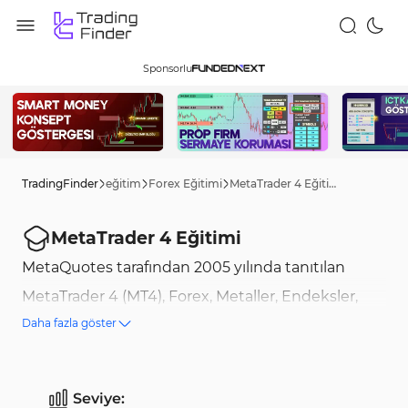
Sponsorlu
TradingFinder
eğitim
Forex Eğitimi
MetaTrader 4 Eğitimi
MetaTrader 4 Eğitimi
MetaQuotes tarafından 2005 yılında tanıtılan
MetaTrader 4 (MT4), Forex, Metaller, Endeksler,
Daha fazla göster
Enerjiler ve Kripto dahil olmak üzere çeşitli
piyasalara erişim sağlar. MetaTrader 4, web,
masaüstü ve mobil dahil olmak üzere çeşitli
Seviye: