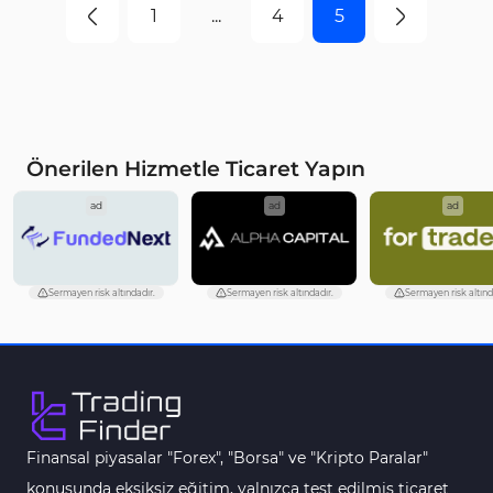
mevcut zaman ve hedef piyasa türü dikkate
1
...
4
5
alınarak seçilir.
Önerilen Hizmetle Ticaret Yapın
ad
ad
ad
Sermayen risk altındadır.
Sermayen risk altındadır.
Sermayen risk altınd
Finansal piyasalar "Forex", "Borsa" ve "Kripto Paralar"
konusunda eksiksiz eğitim, yalnızca test edilmiş ticaret