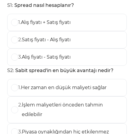
S
1
:
Spread nasıl hesaplanır?
1
.
Alış fiyatı + Satış fiyatı
2
.
Satış fiyatı - Alış fiyatı
3
.
Alış fiyatı - Satış fiyatı
S
2
:
Sabit spread'in en büyük avantajı nedir?
1
.
Her zaman en düşük maliyeti sağlar
2
.
İşlem maliyetleri önceden tahmin
edilebilir
3
.
Piyasa oynaklığından hiç etkilenmez