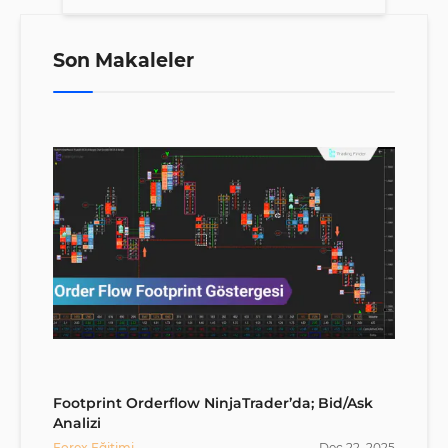
Son Makaleler
Footprint Orderflow NinjaTrader’da; Bid/Ask
Analizi
Forex Eğitimi
Dec
22
,
2025