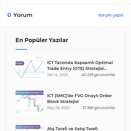
0
Yorum
Yorum yazın
En Popüler Yazılar
ICT Tarzında Kapsamlı Optimal
Trade Entry (OTE) Stratejisi
Rehberi
Jan
14
,
2025
40.229
görünümler
ICT [SMC]’de FVG Onaylı Order
Block Stratejisi
May
26
,
2025
37.369
görünümler
Alış Tarafı ve Satış Tarafı