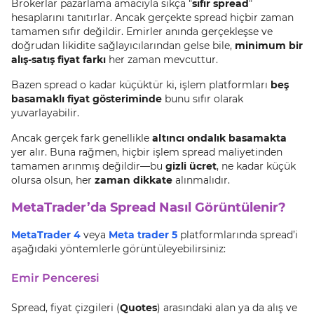
Brokerlar pazarlama amacıyla sıkça "
sıfır spread
"
hesaplarını tanıtırlar. Ancak gerçekte spread hiçbir zaman
tamamen sıfır değildir. Emirler anında gerçekleşse ve
doğrudan likidite sağlayıcılarından gelse bile,
minimum bir
alış-satış fiyat farkı
her zaman mevcuttur.
Bazen spread o kadar küçüktür ki, işlem platformları
beş
basamaklı fiyat gösteriminde
bunu sıfır olarak
yuvarlayabilir.
Ancak gerçek fark genellikle
altıncı ondalık basamakta
yer alır. Buna rağmen, hiçbir işlem spread maliyetinden
tamamen arınmış değildir—bu
gizli ücret
, ne kadar küçük
olursa olsun, her
zaman dikkate
alınmalıdır.
MetaTrader’da Spread Nasıl Görüntülenir?
MetaTrader 4
veya
Meta trader 5
platformlarında spread’i
aşağıdaki yöntemlerle görüntüleyebilirsiniz:
Emir Penceresi
Spread, fiyat çizgileri (
Quotes
) arasındaki alan ya da alış ve