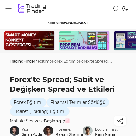
Sponsorlu
TradingFinder
eğitim
Forex Eğitimi
Forex'te Spread; Sabit ve Değişken Spread ve Etkileri
Forex'te Spread; Sabit ve
Değişken Spread ve Etkileri
Forex Eğitimi
Finansal Terimler Sözlüğü
Ticaret (Trading) Eğitimi
Makale Seviyesi:
Başlangıç
Yazar:
İnceleme:
Doğrulanması:
Sinan Aydın
Rajesh Sharma
Ram Nisha