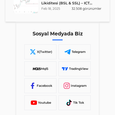
Likiditesi (BSL & SSL) – ICT
Stratejisi
Feb
18
,
2025
32.508
görünümler
Sosyal Medyada Biz
X(Twitter)
Telegram
Mql5
TradingView
Facebook
Instagram
Youtube
Tik Tok