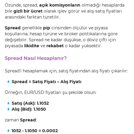
Özünde, spread,
açık komisyonların
olmadığı hesaplarda
bile
gizli bir ücret
olarak işlev görür ve alış-satış fiyatları
arasındaki farktan türetilir.
Spread
genellikle
pip
cinsinden ölçülür ve piyasa
koşullarına, hesap türüne ve broker politikalarına göre
değişebilir. Spread ne kadar düşükse, o döviz çifti için
piyasada
likidite
ve
rekabet
o kadar yüksektir.
Spread Nasıl Hesaplanır?
Spread’i hesaplamak için, satış fiyatından alış fiyatı çıkarılır:
Spread = Satış Fiyatı – Alış Fiyatı
Örneğin, EUR/USD fiyatları şu şekilde olsun:
Satış (Ask): 1.1052
Alış (Bid): 1.1050
zaman
Spread
:
1052 - 1.1050 = 0.0002