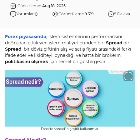
Güncelleme:
Aug 18, 2025
0
Yorumlar:
Görüntüleme:
9.319
9 Dakika
Forex piyasasında
, işlem sistemlerinin performansını
doğrudan etkileyen işlem maliyetlerinden biri
Spread
’dir.
Spread
, bir döviz çiftinin alış ve satış fiyatı arasındaki farkı
ifade eder ve likiditeyi, oynaklığı ve hatta bir brokerın
politikasını ölçmek
için temel bir göstergedir.
Forex'te spread’in çeşitli kullanımları