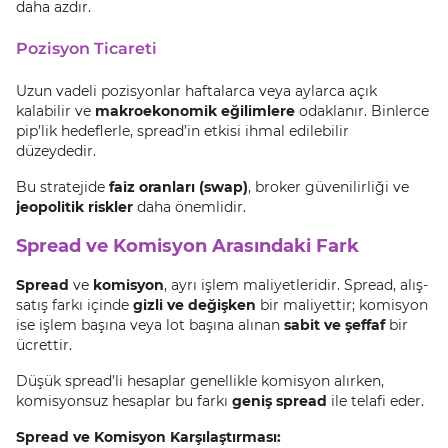
daha azdır.
Pozisyon Ticareti
Uzun vadeli pozisyonlar haftalarca veya aylarca açık
kalabilir ve
makroekonomik eğilimlere
odaklanır. Binlerce
pip’lik hedeflerle, spread’in etkisi ihmal edilebilir
düzeydedir.
Bu stratejide
faiz oranları (swap)
, broker güvenilirliği ve
jeopolitik riskler
daha önemlidir.
Spread ve Komisyon Arasındaki Fark
Spread
ve
komisyon
, ayrı işlem maliyetleridir. Spread, alış-
satış farkı içinde
gizli ve değişken
bir maliyettir; komisyon
ise işlem başına veya lot başına alınan
sabit ve şeffaf
bir
ücrettir.
Düşük spread’li hesaplar genellikle komisyon alırken,
komisyonsuz hesaplar bu farkı
geniş spread
ile telafi eder.
Spread ve Komisyon Karşılaştırması: