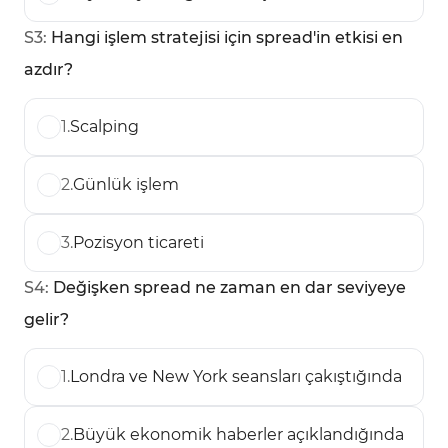
S
3
:
Hangi işlem stratejisi için spread'in etkisi en
azdır?
1
.
Scalping
2
.
Günlük işlem
3
.
Pozisyon ticareti
S
4
:
Değişken spread ne zaman en dar seviyeye
gelir?
1
.
Londra ve New York seansları çakıştığında
2
.
Büyük ekonomik haberler açıklandığında