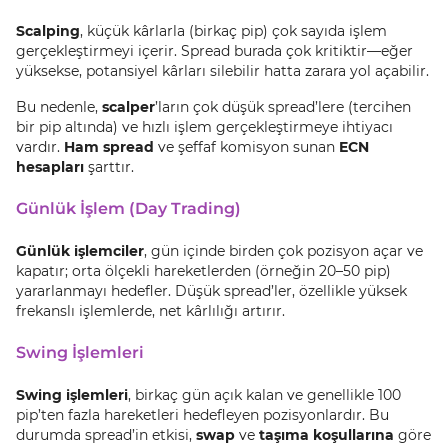
Scalping
, küçük kârlarla (birkaç pip) çok sayıda işlem
gerçekleştirmeyi içerir. Spread burada çok kritiktir—eğer
yüksekse, potansiyel kârları silebilir hatta zarara yol açabilir.
Bu nedenle,
scalper
’ların çok düşük spread’lere (tercihen
bir pip altında) ve hızlı işlem gerçekleştirmeye ihtiyacı
vardır.
Ham spread
ve şeffaf komisyon sunan
ECN
hesapları
şarttır.
Günlük İşlem (Day Trading)
Günlük işlemciler
, gün içinde birden çok pozisyon açar ve
kapatır; orta ölçekli hareketlerden (örneğin 20–50 pip)
yararlanmayı hedefler. Düşük spread’ler, özellikle yüksek
frekanslı işlemlerde, net kârlılığı artırır.
Swing İşlemleri
Swing işlemleri
, birkaç gün açık kalan ve genellikle 100
pip’ten fazla hareketleri hedefleyen pozisyonlardır. Bu
durumda spread’in etkisi,
swap
ve
taşıma koşullarına
göre