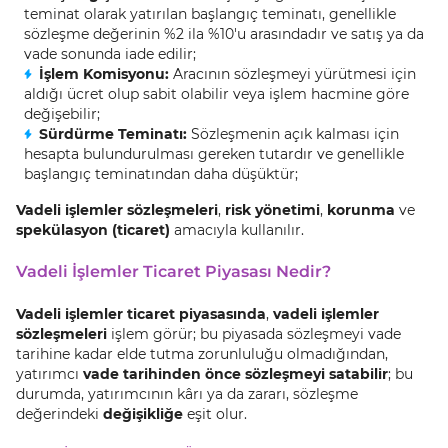
teminat olarak yatırılan başlangıç teminatı, genellikle
sözleşme değerinin %2 ila %10'u arasındadır ve satış ya da
vade sonunda iade edilir;
İşlem Komisyonu:
Aracının sözleşmeyi yürütmesi için
aldığı ücret olup sabit olabilir veya işlem hacmine göre
değişebilir;
Sürdürme Teminatı:
Sözleşmenin açık kalması için
hesapta bulundurulması gereken tutardır ve genellikle
başlangıç teminatından daha düşüktür;
Vadeli işlemler sözleşmeleri
,
risk yönetimi
,
korunma
ve
spekülasyon (ticaret)
amacıyla kullanılır.
Vadeli İşlemler Ticaret Piyasası Nedir?
Vadeli işlemler ticaret piyasasında
,
vadeli işlemler
sözleşmeleri
işlem görür; bu piyasada sözleşmeyi vade
tarihine kadar elde tutma zorunluluğu olmadığından,
yatırımcı
vade tarihinden önce sözleşmeyi satabilir
; bu
durumda, yatırımcının kârı ya da zararı, sözleşme
değerindeki
değişikliğe
eşit olur.