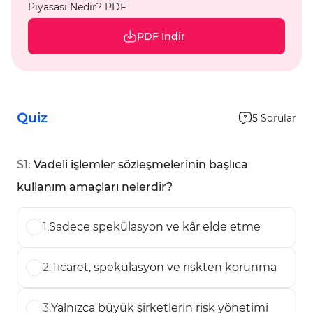
Piyasası Nedir? PDF
PDF İndir
Quiz
5
Sorular
S
1
:
Vadeli işlemler sözleşmelerinin başlıca
kullanım amaçları nelerdir?
1
.
Sadece spekülasyon ve kâr elde etme
2
.
Ticaret, spekülasyon ve riskten korunma
3
.
Yalnızca büyük şirketlerin risk yönetimi