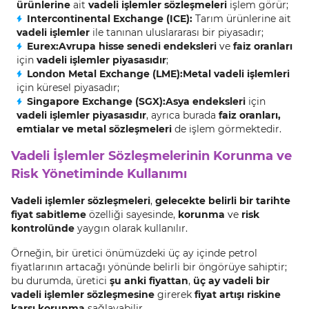
ürünlerine
ait
vadeli işlemler sözleşmeleri
işlem görür;
Intercontinental Exchange (ICE):
Tarım ürünlerine ait
vadeli işlemler
ile tanınan uluslararası bir piyasadır;
Eurex:
Avrupa hisse senedi endeksleri
ve
faiz oranları
için
vadeli işlemler piyasasıdır
;
London Metal Exchange (LME):
Metal vadeli işlemleri
için küresel piyasadır;
Singapore Exchange (SGX):
Asya endeksleri
için
vadeli işlemler piyasasıdır
, ayrıca burada
faiz oranları,
emtialar ve metal sözleşmeleri
de işlem görmektedir.
Vadeli İşlemler Sözleşmelerinin Korunma ve
Risk Yönetiminde Kullanımı
Vadeli işlemler sözleşmeleri
,
gelecekte belirli bir tarihte
fiyat sabitleme
özelliği sayesinde,
korunma
ve
risk
kontrolünde
yaygın olarak kullanılır.
Örneğin, bir üretici önümüzdeki üç ay içinde petrol
fiyatlarının artacağı yönünde belirli bir öngörüye sahiptir;
bu durumda, üretici
şu anki fiyattan
,
üç ay vadeli bir
vadeli işlemler sözleşmesine
girerek
fiyat artışı riskine
karşı korunma
sağlayabilir.