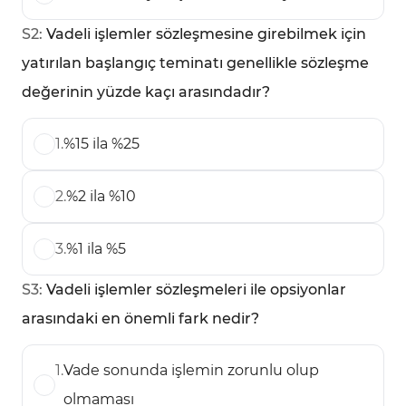
S
2
:
Vadeli işlemler sözleşmesine girebilmek için
yatırılan başlangıç teminatı genellikle sözleşme
değerinin yüzde kaçı arasındadır?
1
.
%15 ila %25
2
.
%2 ila %10
3
.
%1 ila %5
S
3
:
Vadeli işlemler sözleşmeleri ile opsiyonlar
arasındaki en önemli fark nedir?
1
.
Vade sonunda işlemin zorunlu olup
olmaması