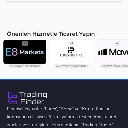
Önerilen Hizmetle Ticaret Yapın
ad
ad
ad
Sermayen risk altındadır.
Sermayen risk altındadır.
Sermayen risk altınd
Finansal piyasalar "Forex", "Borsa" ve "Kripto Paralar"
konusunda eksiksiz eğitim, yalnızca test edilmiş ticaret
araçları ve stratejileri ile tamamlanır. "Trading Finder"