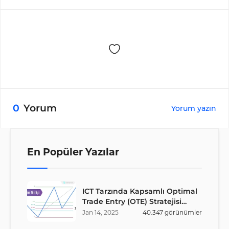
işlem hakkı sunar ve risk prim maliyetiyle sınırlıdır.
0
Yorum
Yorum yazın
En Popüler Yazılar
ICT Tarzında Kapsamlı Optimal
Trade Entry (OTE) Stratejisi
Rehberi
Jan
14
,
2025
40.347
görünümler