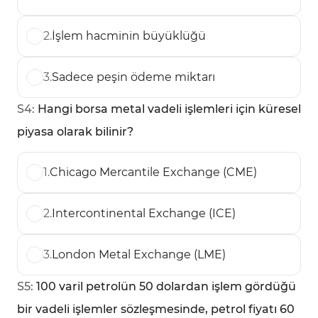
2
.
İşlem hacminin büyüklüğü
3
.
Sadece peşin ödeme miktarı
S
4
:
Hangi borsa metal vadeli işlemleri için küresel
piyasa olarak bilinir?
1
.
Chicago Mercantile Exchange (CME)
2
.
Intercontinental Exchange (ICE)
3
.
London Metal Exchange (LME)
S
5
:
100 varil petrolün 50 dolardan işlem gördüğü
bir vadeli işlemler sözleşmesinde, petrol fiyatı 60