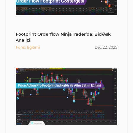
Footprint Orderflow NinjaTrader’da; Bid/Ask
Analizi
Forex Eğitimi
Dec
22
,
2025