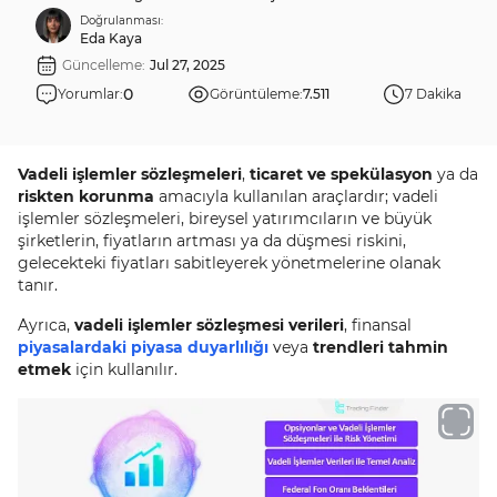
Doğrulanması:
Eda Kaya
Güncelleme:
Jul 27, 2025
0
Yorumlar:
Görüntüleme:
7.511
7 Dakika
Vadeli işlemler sözleşmeleri
,
ticaret ve spekülasyon
ya da
riskten korunma
amacıyla kullanılan araçlardır; vadeli
işlemler sözleşmeleri, bireysel yatırımcıların ve büyük
şirketlerin, fiyatların artması ya da düşmesi riskini,
gelecekteki fiyatları sabitleyerek yönetmelerine olanak
tanır.
Ayrıca,
vadeli işlemler sözleşmesi verileri
, finansal
piyasalardaki piyasa duyarlılığı
veya
trendleri tahmin
etmek
için kullanılır.