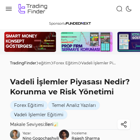
Sponsorlu
TradingFinder
eğitim
Forex Eğitimi
Vadeli İşlemler Piyasası Nedir? Korunma ve Risk Yönetimi
Vadeli İşlemler Piyasası Nedir?
Korunma ve Risk Yönetimi
Forex Eğitimi
Temel Analiz Yazıları
Vadeli İşlemler Eğitimi
Makale Seviyesi:
İleri
Yazar:
İnceleme:
Nino Gogochashvili
Rajesh Sharma