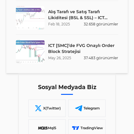
Alış Tarafı ve Satış Tarafı
Likiditesi (BSL & SSL) – ICT
Stratejisi
Feb
18
,
2025
32.658
görünümler
ICT [SMC]’de FVG Onaylı Order
Block Stratejisi
May
26
,
2025
37.483
görünümler
Sosyal Medyada Biz
X(Twitter)
Telegram
Mql5
TradingView