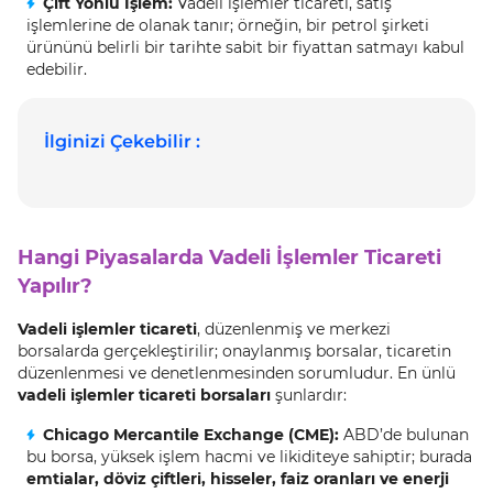
Çift Yönlü İşlem:
Vadeli işlemler ticareti, satış
işlemlerine de olanak tanır; örneğin, bir petrol şirketi
ürününü belirli bir tarihte sabit bir fiyattan satmayı kabul
edebilir.
İlginizi Çekebilir :
Hangi Piyasalarda Vadeli İşlemler Ticareti
Yapılır?
Vadeli işlemler ticareti
, düzenlenmiş ve merkezi
borsalarda gerçekleştirilir; onaylanmış borsalar, ticaretin
düzenlenmesi ve denetlenmesinden sorumludur. En ünlü
vadeli işlemler ticareti borsaları
şunlardır:
Chicago Mercantile Exchange (CME):
ABD’de bulunan
bu borsa, yüksek işlem hacmi ve likiditeye sahiptir; burada
emtialar, döviz çiftleri, hisseler, faiz oranları ve enerji