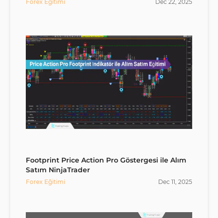
Forex Eğitimi
Dec
22
,
2025
Footprint Price Action Pro Göstergesi ile Alım
Satım NinjaTrader
Forex Eğitimi
Dec
11
,
2025