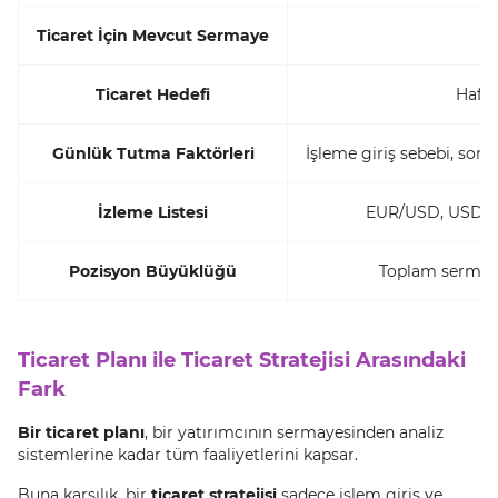
Ticaret İçin Mevcut Sermaye
Ticaret Hedefi
Hafta
Günlük Tutma Faktörleri
İşleme giriş sebebi, sonu
İzleme Listesi
EUR/USD, USD/JP
Pozisyon Büyüklüğü
Toplam sermaye
Ticaret Planı ile Ticaret Stratejisi Arasındaki
Fark
Bir ticaret planı
, bir yatırımcının sermayesinden analiz
sistemlerine kadar tüm faaliyetlerini kapsar.
Buna karşılık, bir
ticaret stratejisi
sadece işlem giriş ve