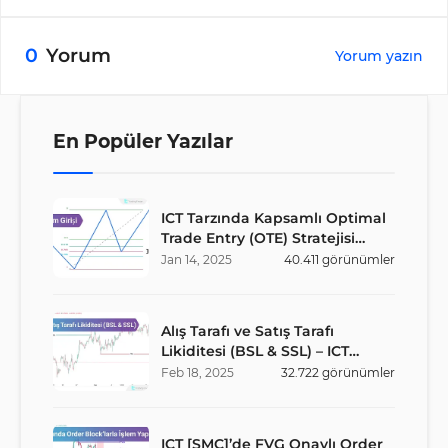
0
Yorum
Yorum yazın
En Popüler Yazılar
ICT Tarzında Kapsamlı Optimal
Trade Entry (OTE) Stratejisi
Rehberi
Jan
14
,
2025
40.411
görünümler
Alış Tarafı ve Satış Tarafı
Likiditesi (BSL & SSL) – ICT
Stratejisi
Feb
18
,
2025
32.722
görünümler
ICT [SMC]’de FVG Onaylı Order