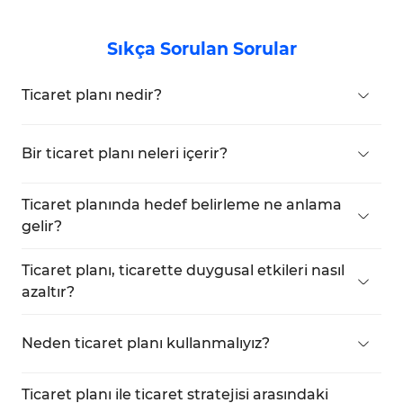
Sıkça Sorulan Sorular
Ticaret planı nedir?
Ticaret için kapsamlı ve yapılandırılmış bir kural
setidir.
Bir ticaret planı neleri içerir?
Ticaret hedefleri, strateji, piyasa seçimi,
zamanlama, risk ve sermaye yönetimi ve daha
Ticaret planında hedef belirleme ne anlama
fazlasını içerir.
gelir?
Günlük, haftalık veya aylık gibi belirli dönemlerde
kâr hedeflerinin tanımlanmasıdır.
Ticaret planı, ticarette duygusal etkileri nasıl
azaltır?
Dalgalı piyasa koşulları için doğru kararları
önceden tanımlar ve duygusal tepkilere ihtiyaç
Neden ticaret planı kullanmalıyız?
bırakmaz.
Bir ticaret planı olmadan, piyasa faaliyetlerinin
performansını değerlendirmek mümkün olmaz.
Ticaret planı ile ticaret stratejisi arasındaki