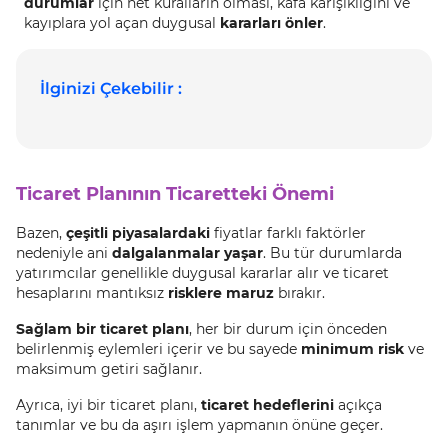
durumlar
için net kuralların olması, kafa karışıklığını ve
kayıplara yol açan duygusal
kararları önler
.
İlginizi Çekebilir :
Ticaret Planının Ticaretteki Önemi
Bazen,
çeşitli piyasalardaki
fiyatlar farklı faktörler
nedeniyle ani
dalgalanmalar yaşar
. Bu tür durumlarda
yatırımcılar genellikle duygusal kararlar alır ve ticaret
hesaplarını mantıksız
risklere maruz
bırakır.
Sağlam bir ticaret planı
, her bir durum için önceden
belirlenmiş eylemleri içerir ve bu sayede
minimum risk
ve
maksimum getiri sağlanır.
Ayrıca, iyi bir ticaret planı,
ticaret hedeflerini
açıkça
tanımlar ve bu da aşırı işlem yapmanın önüne geçer.