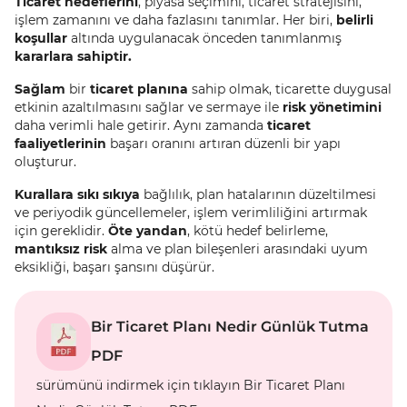
Ticaret hedeflerini
, piyasa seçimini, ticaret stratejisini,
işlem zamanını ve daha fazlasını tanımlar. Her biri,
belirli
koşullar
altında uygulanacak önceden tanımlanmış
kararlara sahiptir.
Sağlam
bir
ticaret planına
sahip olmak, ticarette duygusal
etkinin azaltılmasını sağlar ve sermaye ile
risk yönetimini
daha verimli hale getirir. Aynı zamanda
ticaret
faaliyetlerinin
başarı oranını artıran düzenli bir yapı
oluşturur.
Kurallara sıkı sıkıya
bağlılık, plan hatalarının düzeltilmesi
ve periyodik güncellemeler, işlem verimliliğini artırmak
için gereklidir.
Öte yandan
, kötü hedef belirleme,
mantıksız risk
alma ve plan bileşenleri arasındaki uyum
eksikliği, başarı şansını düşürür.
Bir Ticaret Planı Nedir Günlük Tutma
PDF
sürümünü indirmek için tıklayın Bir Ticaret Planı