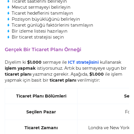
Ticaret saatlerini belirleyin
Mevcut sermayeyi belirleyin
Ticaret hedeflerini tanımlayın
Pozisyon büyüklüğünü belirleyin
Ticaret günlüğü faktörlerini tanımlayın
Bir izleme listesi hazırlayın
Bir ticaret stratejisi seçin
Gerçek Bir Ticaret Planı Örneği
Diyelim ki
$1.000
sermaye ile
ICT stratejisini
kullanarak
işlem yapmak
istiyorsunuz. Artık bu sermayeye uygun bir
ticaret planı
yazmanız gerekir. Aşağıda,
$1.000
ile işlem
yapmak için basit bir
ticaret planı
verilmiştir:
Ticaret Planı Bölümleri
Seçi
Seçilen Pazar
Fore
Ticaret Zamanı
Londra ve New York Se