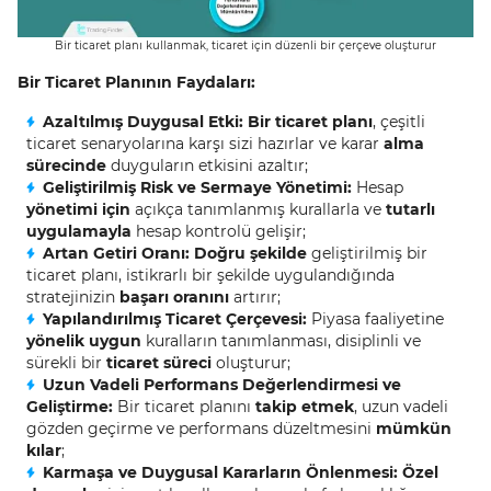
Bir ticaret planı kullanmak, ticaret için düzenli bir çerçeve oluşturur
Bir Ticaret Planının Faydaları:
Azaltılmış Duygusal Etki: Bir ticaret planı
, çeşitli
ticaret senaryolarına karşı sizi hazırlar ve karar
alma
sürecinde
duyguların etkisini azaltır;
Geliştirilmiş Risk ve Sermaye Yönetimi:
Hesap
yönetimi için
açıkça tanımlanmış kurallarla ve
tutarlı
uygulamayla
hesap kontrolü gelişir;
Artan Getiri Oranı: Doğru şekilde
geliştirilmiş bir
ticaret planı, istikrarlı bir şekilde uygulandığında
stratejinizin
başarı oranını
artırır;
Yapılandırılmış Ticaret Çerçevesi:
Piyasa faaliyetine
yönelik uygun
kuralların tanımlanması, disiplinli ve
sürekli bir
ticaret süreci
oluşturur;
Uzun Vadeli Performans Değerlendirmesi ve
Geliştirme:
Bir ticaret planını
takip etmek
, uzun vadeli
gözden geçirme ve performans düzeltmesini
mümkün
kılar
;
Karmaşa ve Duygusal Kararların Önlenmesi: Özel