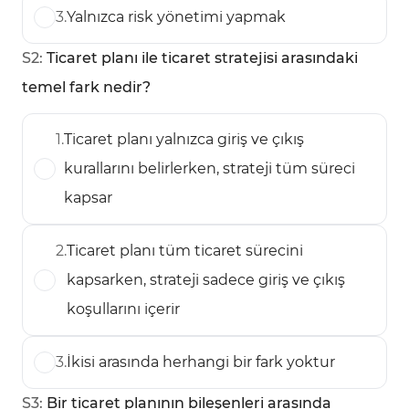
3
.
Yalnızca risk yönetimi yapmak
S
2
:
Ticaret planı ile ticaret stratejisi arasındaki
temel fark nedir?
1
.
Ticaret planı yalnızca giriş ve çıkış
kurallarını belirlerken, strateji tüm süreci
kapsar
2
.
Ticaret planı tüm ticaret sürecini
kapsarken, strateji sadece giriş ve çıkış
koşullarını içerir
3
.
İkisi arasında herhangi bir fark yoktur
S
3
:
Bir ticaret planının bileşenleri arasında