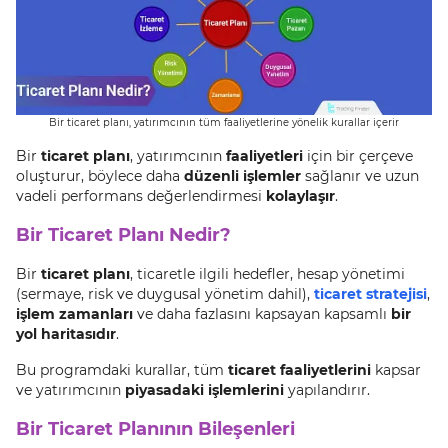
Bir ticaret planı, yatırımcının tüm faaliyetlerine yönelik kurallar içerir
Bir
ticaret planı
, yatırımcının
faaliyetleri
için bir çerçeve
oluşturur, böylece daha
düzenli işlemler
sağlanır ve uzun
vadeli performans değerlendirmesi
kolaylaşır
.
Bir Ticaret Planı Nedir?
Bir
ticaret planı
, ticaretle ilgili hedefler, hesap yönetimi
(sermaye, risk ve duygusal yönetim dahil),
ticaret stratejisi
,
işlem zamanları
ve daha fazlasını kapsayan kapsamlı
bir
yol haritasıdır
.
Bu programdaki kurallar, tüm
ticaret faaliyetlerini
kapsar
ve yatırımcının
piyasadaki işlemlerini
yapılandırır.
Bir Ticaret Planının Bileşenleri