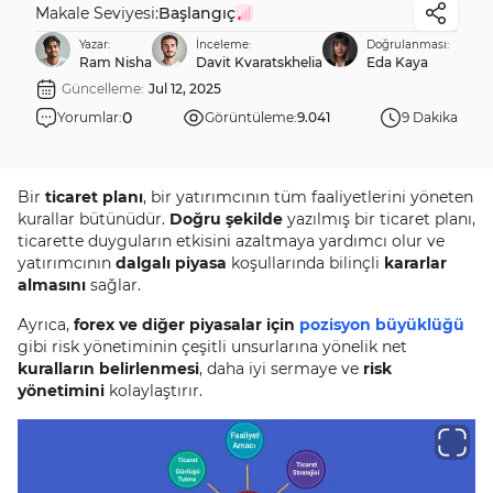
Makale Seviyesi:
Başlangıç
Yazar:
İnceleme:
Doğrulanması:
Ram Nisha
Davit Kvaratskhelia
Eda Kaya
Güncelleme:
Jul 12, 2025
0
Yorumlar:
Görüntüleme:
9.041
9 Dakika
Bir
ticaret planı
, bir yatırımcının tüm faaliyetlerini yöneten
kurallar bütünüdür.
Doğru şekilde
yazılmış bir ticaret planı,
ticarette duyguların etkisini azaltmaya yardımcı olur ve
yatırımcının
dalgalı piyasa
koşullarında bilinçli
kararlar
almasını
sağlar.
Ayrıca,
forex ve diğer piyasalar için
pozisyon büyüklüğü
gibi risk yönetiminin çeşitli unsurlarına yönelik net
kuralların belirlenmesi
, daha iyi sermaye ve
risk
yönetimini
kolaylaştırır.