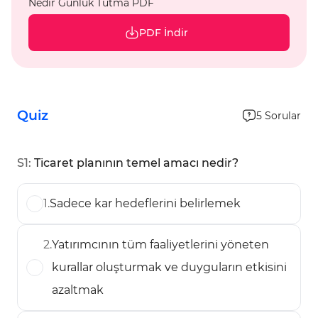
Nedir Günlük Tutma PDF
PDF İndir
Quiz
5
Sorular
S
1
:
Ticaret planının temel amacı nedir?
1
.
Sadece kar hedeflerini belirlemek
2
.
Yatırımcının tüm faaliyetlerini yöneten
kurallar oluşturmak ve duyguların etkisini
azaltmak