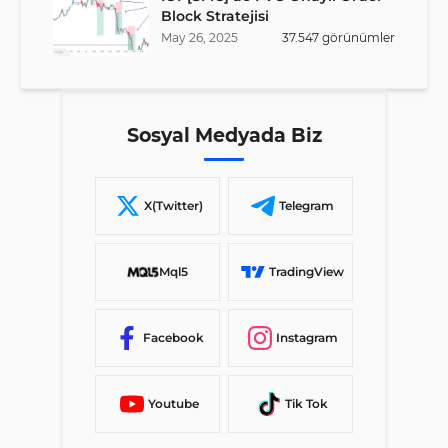
Block Stratejisi
May
26
,
2025
37.547
görünümler
Sosyal Medyada Biz
X(Twitter)
Telegram
Mql5
TradingView
Facebook
Instagram
Youtube
Tik Tok