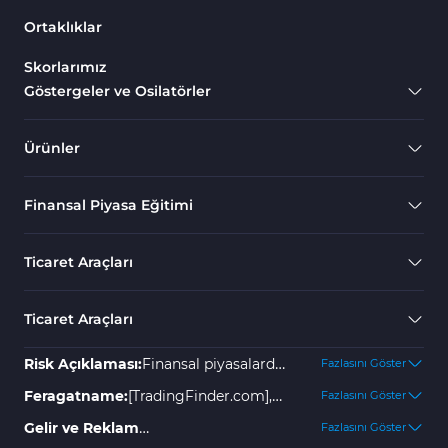
Ortaklıklar
Skorlarımız
Göstergeler ve Osilatörler
Ürünler
Finansal Piyasa Eğitimi
Ticaret Araçları
Ticaret Araçları
Risk Açıklaması:
Finansal piyasalarda
Fazlasını Göster
yer almak yüksek risk içerir ve
Feragatname:
[TradingFinder.com],
Fazlasını Göster
yatırımınızın bir kısmını veya
olası kayıplar veya zararlar için hiçbir
Gelir ve Reklam
Fazlasını Göster
tamamını kaybetmenize neden
sorumluluk kabul etmez. Tüm