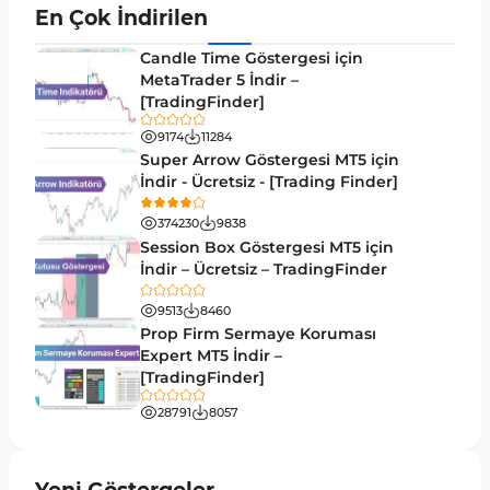
En Çok İndirilen
Candle Time Göstergesi için
MetaTrader 5 İndir –
[TradingFinder]
9174
11284
Super Arrow Göstergesi MT5 için
İndir - Ücretsiz - [Trading Finder]
374230
9838
Session Box Göstergesi MT5 için
İndir – Ücretsiz – TradingFinder
9513
8460
Prop Firm Sermaye Koruması
Expert MT5 İndir –
[TradingFinder]
28791
8057