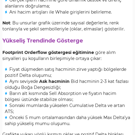
Gerçek işlem hacmine göre dinamik destek ve direnç
alanlarını doğrulama;
Ani hacim artışları ile Whale girişlerini belirleme.
Not
: Bu unsurlar grafik üzerinde sayısal değerlerle, renk
tonlarıyla ve şekil sembolleriyle (oklar, elmaslar) gösterilir.
Yükseliş Trendinde Gösterge
Footprint Orderflow göstergesi eğitimine
göre alım
sinyalleri şu koşulların birleşimiyle ortaya çıkar:
Fiyat düşmeden satış hacminin zirve yaptığı bölgelerde
pozitif Delta oluşumu;
Aynı seviyede
Ask hacminin
Bid hacminin 2-3 kat fazlası
olduğu Boğa Dengesizliği;
Barın alt kısmında Sell Absorption ve fiyatın hacim
bölgesi üstünde stabilize olması;
Sonraki mumlarda yükselen Cumulative Delta ve artan
ATS;
Önceki 5 mum ortalamasından daha yüksek Max Delta’ya
sahip yükseliş mumu oluşumu.
Grafikte yukarı yönlü kırmızı oklar ve pozitif Delta blokları