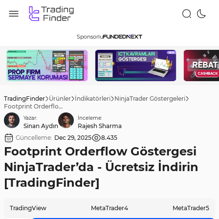
Sponsorlu
TradingFinder
Ürünler
İndikatörleri
NinjaTrader Göstergeleri
Footprint Orderflow Göstergesi NinjaTrader’da - Ücretsiz İndirin [TradingFinder]
Yazar:
İnceleme:
Sinan Aydın
Rajesh Sharma
Güncelleme:
Dec 29, 2025
8.435
Footprint Orderflow Göstergesi
NinjaTrader’da - Ücretsiz İndirin
[TradingFinder]
TradingView
MetaTrader4
MetaTrader5