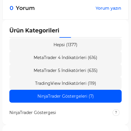
satış) hacmi karşı tarafa göre birkaç kat fazla
0
Yorum
Yorum yazın
olduğunda Dengesizlik oluşur.
Ürün Kategorileri
Hepsi (1377)
MetaTrader 4 İndikatörleri (616)
MetaTrader 5 İndikatörleri (635)
TradingView İndikatörleri (119)
NinjaTrader Göstergeleri (7)
NinjaTrader Göstergesi
7