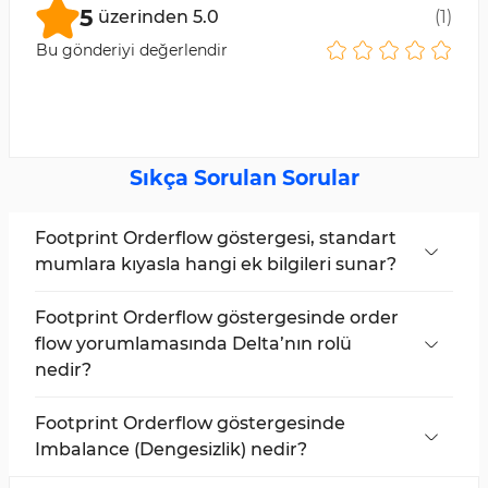
5
üzerinden
5.0
(
1
)
Bu gönderiyi değerlendir
Sıkça Sorulan Sorular
Footprint Orderflow göstergesi, standart
mumlara kıyasla hangi ek bilgileri sunar?
Açılış, Kapanış, Yüksek ve Düşük fiyat
değerlerine ek olarak, bu gösterge mum
Footprint Orderflow göstergesinde order
içerisindeki her fiyat seviyesinde alış ve satış
flow yorumlamasında Delta’nın rolü
hacmini gösterir. Böylece gerçek arz-talep
nedir?
yapısı ve kurumsal oyuncu aktivitesi görünür
Delta, agresif alış ile agresif satış arasındaki farkı
hale gelir.
temsil eder.
Footprint Orderflow göstergesinde
Imbalance (Dengesizlik) nedir?
Belirli bir fiyat seviyesinde bir tarafın (alış veya