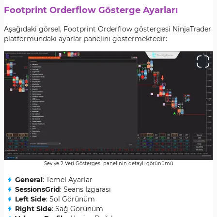
Footprint Orderflow Gösterge Ayarları
Aşağıdaki görsel, Footprint Orderflow göstergesi NinjaTrader
platformundaki ayarlar panelini göstermektedir:
Seviye 2 Veri Göstergesi panelinin detaylı görünümü
General
: Temel Ayarlar
SessionsGrid
: Seans Izgarası
Left Side
: Sol Görünüm
Right Side
: Sağ Görünüm