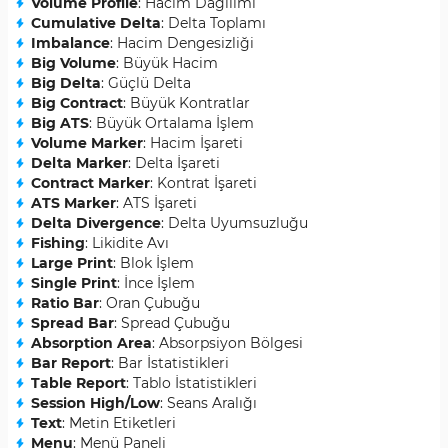
Volume Profile
: Hacim Dağılımı
Cumulative Delta
: Delta Toplamı
Imbalance
: Hacim Dengesizliği
Big Volume
: Büyük Hacim
Big Delta
: Güçlü Delta
Big Contract
: Büyük Kontratlar
Big ATS
: Büyük Ortalama İşlem
Volume Marker
: Hacim İşareti
Delta Marker
: Delta İşareti
Contract Marker
: Kontrat İşareti
ATS Marker
: ATS İşareti
Delta Divergence
: Delta Uyumsuzluğu
Fishing
: Likidite Avı
Large Print
: Blok İşlem
Single Print
: İnce İşlem
Ratio Bar
: Oran Çubuğu
Spread Bar
: Spread Çubuğu
Absorption Area
: Absorpsiyon Bölgesi
Bar Report
: Bar İstatistikleri
Table Report
: Tablo İstatistikleri
Session High/Low
: Seans Aralığı
Text
: Metin Etiketleri
Menu
: Menü Paneli