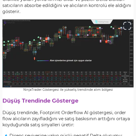
satıcıların absorbe edildiğini ve alıcıların kontrolü ele aldığını
gösterir.
NinjaTrader Göstergesi ile yükseliş trendinde alım bölgesi
Düşüş Trendinde Gösterge
Düşüş trendinde, Footprint Orderflow AI göstergesi, order
flow alıcıların zayıfladığını ve satış baskısının arttığını ortaya
koyduğunda satış sinyalleri üretir:
Direnç seviyesine yakın güçlü negatif Delta oluşumu;