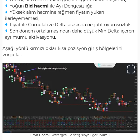
Yoğun
Bid hacmi
ile Ayı Dengesizliği;
Yüksek alım hacmine rağmen fiyatın yukarı
ilerleyememesi;
Fiyat ile Cumulative Delta arasında negatif uyumsuzluk;
Son dönem ortalamasından daha düşük Min Delta içeren
ayı mumu aktivasyonu.
Aşağı yönlü kırmızı oklar kısa pozisyon giriş bölgelerini
vurgular.
Emir Hacmi Göstergesi ile satış sinyali görünümü