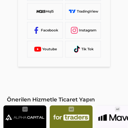
Mql5
TradingView
Facebook
Instagram
Youtube
Tik Tok
Önerilen Hizmetle Ticaret Yapın
ad
ad
ad