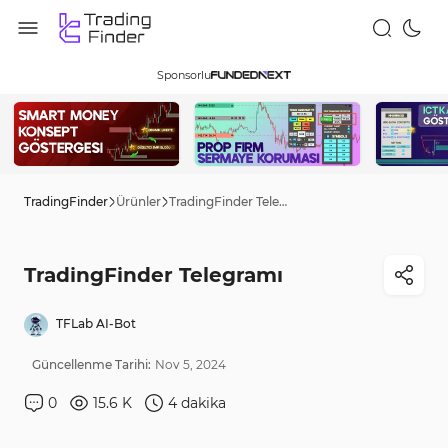
Sponsorlu
TradingFinder
Ürünler
TradingFinder Telegramı
TradingFinder Telegramı
TFLab AI-Bot
Güncellenme Tarihi:
Nov
5
,
2024
0
15.6 K
4
dakika