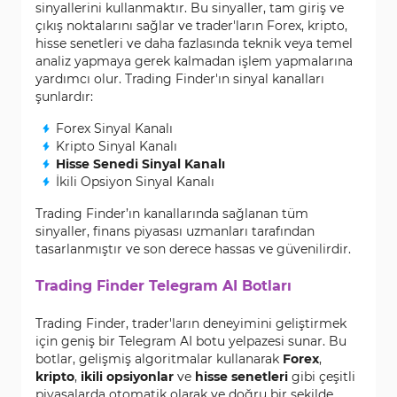
sinyallerini kullanmaktır. Bu sinyaller, tam giriş ve
çıkış noktalarını sağlar ve trader'ların Forex, kripto,
hisse senetleri ve daha fazlasında teknik veya temel
analiz yapmaya gerek kalmadan işlem yapmalarına
yardımcı olur. Trading Finder'ın sinyal kanalları
şunlardır:
Forex Sinyal Kanalı
Kripto Sinyal Kanalı
Hisse Senedi Sinyal Kanalı
İkili Opsiyon Sinyal Kanalı
Trading Finder’ın kanallarında sağlanan tüm
sinyaller, finans piyasası uzmanları tarafından
tasarlanmıştır ve son derece hassas ve güvenilirdir.
Trading Finder Telegram AI Botları
Trading Finder, trader'ların deneyimini geliştirmek
için geniş bir Telegram AI botu yelpazesi sunar. Bu
botlar, gelişmiş algoritmalar kullanarak
Forex
,
kripto
,
ikili opsiyonlar
ve
hisse senetleri
gibi çeşitli
piyasalarda otomatik olarak ve doğru bir şekilde