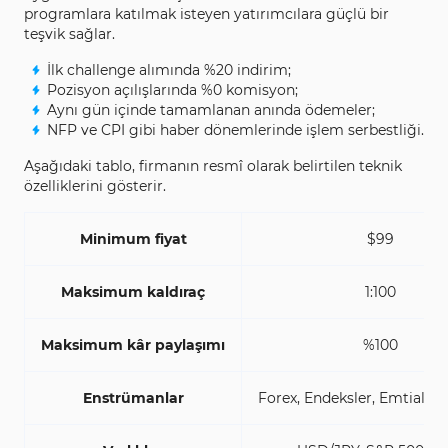
programlara katılmak isteyen yatırımcılara güçlü bir
teşvik sağlar.
İlk challenge alımında %20 indirim;
Pozisyon açılışlarında %0 komisyon;
Aynı gün içinde tamamlanan anında ödemeler;
NFP ve CPI gibi haber dönemlerinde işlem serbestliği.
Aşağıdaki tablo, firmanın resmî olarak belirtilen teknik
özelliklerini gösterir.
Minimum fiyat
$99
Maksimum kaldıraç
1:100
Maksimum kâr paylaşımı
%100
Enstrümanlar
Forex, Endeksler, Emtialar,