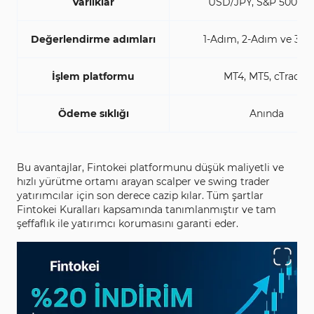
Varlıklar
USD/JPY, S&P 500, Al
Değerlendirme adımları
1-Adım, 2-Adım ve 3-
İşlem platformu
MT4, MT5, cTrader
Ödeme sıklığı
Anında
Bu avantajlar, Fintokei platformunu düşük maliyetli ve
hızlı yürütme ortamı arayan scalper ve swing trader
yatırımcılar için son derece cazip kılar. Tüm şartlar
Fintokei Kuralları kapsamında tanımlanmıştır ve tam
şeffaflık ile yatırımcı korumasını garanti eder.