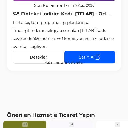
Son Kullanma Tarihi:
7 Ağu 2026
%5 Fintokei İndirim Kodu [TFLAB] - Oct
Fintokei, tüm prop trading planlarında
16th, 2025
TradingFinderaracılığıyla sunulan [TFLAB] kodu
sayesinde %5 indirim, %0 komisyon ve hızlı ödeme
avantajı sağlıyor.
Detaylar
Satın Al
Yatırımınız risk altında.
Önerilen Hizmetle Ticaret Yapın
ad
ad
ad