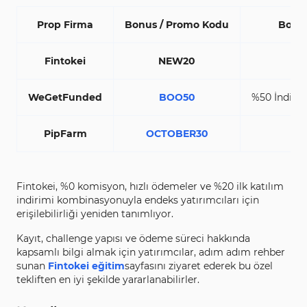
Prop Firma
Bonus / Promo Kodu
Bonus
Fintokei
NEW20
WeGetFunded
BOO50
%50 İndirim
PipFarm
OCTOBER30
Fintokei, %0 komisyon, hızlı ödemeler ve %20 ilk katılım
indirimi kombinasyonuyla endeks yatırımcıları için
erişilebilirliği yeniden tanımlıyor.
Kayıt, challenge yapısı ve ödeme süreci hakkında
kapsamlı bilgi almak için yatırımcılar, adım adım rehber
sunan
Fintokei eğitim
sayfasını ziyaret ederek bu özel
tekliften en iyi şekilde yararlanabilirler.