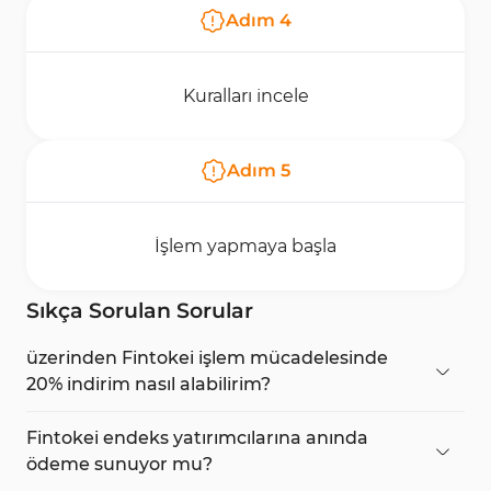
Adım
4
Kuralları incele
Adım
5
İşlem yapmaya başla
Sıkça Sorulan Sorular
üzerinden Fintokei işlem mücadelesinde
20% indirim nasıl alabilirim?
Bir hesap oluşturarak, mücadeleni seçerek ve
promosyonu kayıt sırasında uygulayarak indirime
Fintokei endeks yatırımcılarına anında
erişebilirsin.
ödeme sunuyor mu?
Evet, kârlar
anında
ödenir ve bu da yatırımcılara