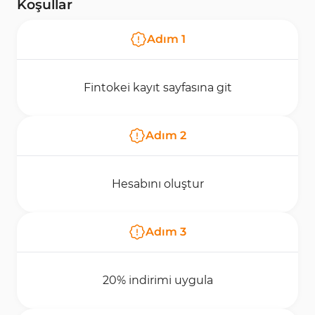
Koşullar
Adım
1
Fintokei kayıt sayfasına git
Adım
2
Hesabını oluştur
Adım
3
20% indirimi uygula