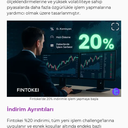
ölçeklendirmelerine ve yüksek volatiliteye sahip
piyasalarda daha fazla özgürlükle işlem yapmalarına
yardımcı olmak üzere tasarlanmıştır.
Fintokei’de 20% indirimle işlem yapmaya başla
İndirim Ayrıntıları
Fintokei %20 indirimi, tüm yeni işlem challenge’larına
uygulanır ve esnek koşullar altında endeks bazlı