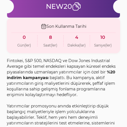
NEW20
Son Kullanma Tarihi
0
8
4
9
Gün(ler)
Saat(ler)
Dakika(lar)
Saniye(ler)
Fintokei, S&P 500, NASDAQ ve Dow Jones Industrial
Average gibi temel endeksleri kapsayan küresel endeks
piyasalarında uzmanlaşan yatırımcılar için özel bir
%20
indirim kampanyası
başlattı. Bu kampanya, aktif
yatırımcıların giriş maliyetlerini düşürerek, şeffaf işlem
koşullarına sahip gelişmiş fonlama programlarına
erişimini kolaylaştırmayı hedefliyor.
Yatırımcılar promosyonu anında etkinleştirip düşük
başlangıç maliyetleriyle işlem yolculuklarına
başlayabilirler. Teklif, hem yeni hem deneyimli
yatırımcıların stratejilerini test etmelerine, sistemlerini