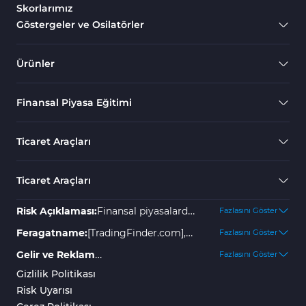
Skorlarımız
Göstergeler ve Osilatörler
Ürünler
Finansal Piyasa Eğitimi
Ticaret Araçları
Ticaret Araçları
Risk Açıklaması:
Finansal piyasalarda
Fazlasını Göster
yer almak yüksek risk içerir ve
Feragatname:
[TradingFinder.com],
Fazlasını Göster
yatırımınızın bir kısmını veya
olası kayıplar veya zararlar için hiçbir
Gelir ve Reklam
Fazlasını Göster
tamamını kaybetmenize neden
sorumluluk kabul etmez. Tüm
Açıklaması:
"TradingFinder"
Gizlilik Politikası
olabilir. Kayıpları önlemek için
kararlar bireyin kendi
platformu çeşitli hizmetler
Risk Uyarısı
herhangi bir garanti veya belirli
sorumluluğundadır. Geçmiş sonuçlar
sunmaktadır; bazıları ücretsiz olup,