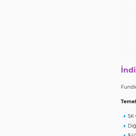
İndi
Fundin
Temel
5K 
Diğ
$40