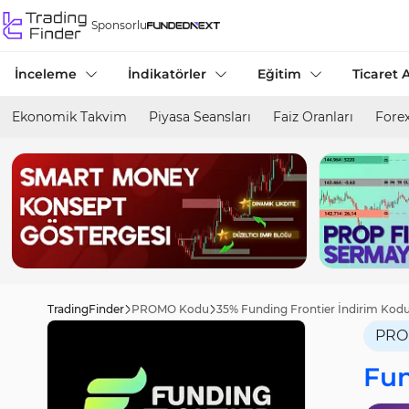
Sponsorlu
İnceleme
İndikatörler
Eğitim
Ticaret A
Ekonomik Takvim
Piyasa Seansları
Faiz Oranları
Forex
TradingFinder
PROMO Kodu
35% Funding Frontier İndirim Kodu
PRO
Fun