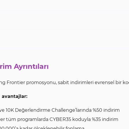
rim Ayrıntıları
g Frontier promosyonu, sabit indirimleri evrensel bir kodla
 avantajlar:
ve 10K Değerlendirme Challenge’larında %50 indirim
er tüm programlarda CYBER35 koduyla %35 indirim
0.000’a kadar ölçeklenebilir fonlama