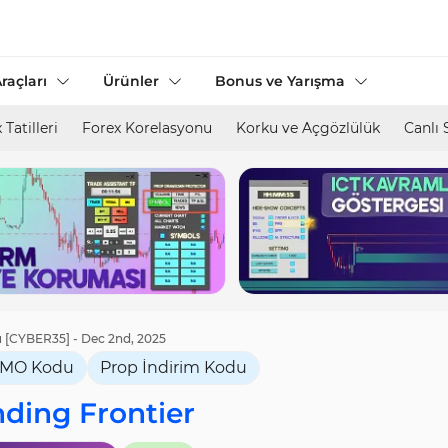
raçları
Ürünler
Bonus ve Yarışma
 Tatilleri
Forex Korelasyonu
Korku ve Açgözlülük
Canlı 
 [CYBER35] - Dec 2nd, 2025
MO Kodu
Prop İndirim Kodu
ding Frontier