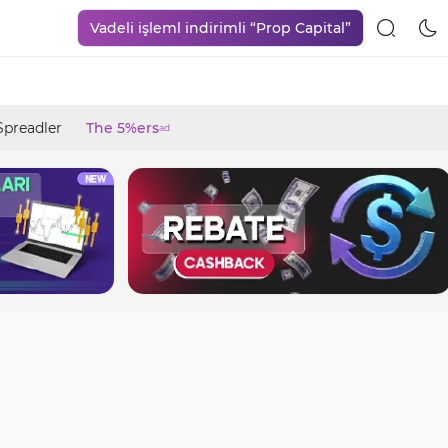
Vadeli işleml indirimli “Prop Capital”
Spreadler
The 5%ers
ad