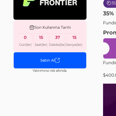
3
35% 
Fundin
Son Kullanma Tarihi
Pro
0
15
37
14
Gün(ler)
Saat(ler)
Dakika(lar)
Saniye(ler)
Satın Al
Fundin
Yatırımınız risk altında.
$400.0