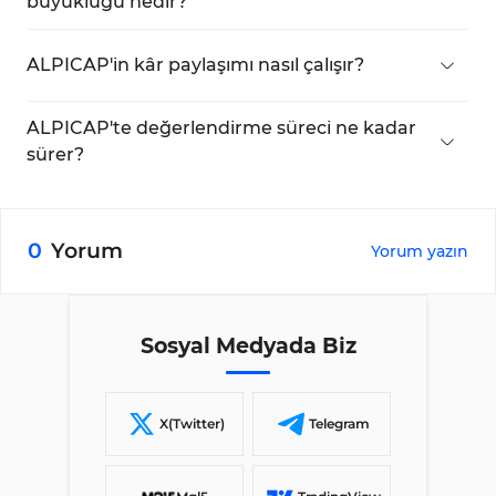
büyüklüğü nedir?
Bu şirket $15,000'dan başlayan fonlu hesaplar
sunuyor.
ALPICAP'in kâr paylaşımı nasıl çalışır?
Firma, traderlara %90'a varan kâr paylaşımı
sunuyor.
ALPICAP'te değerlendirme süreci ne kadar
sürer?
Değerlendirme süreci iki aşamalı bir mücadeledir,
ancak kesin süre bireysel performansa göre
değişebilir.
0
Yorum
Yorum yazın
Sosyal Medyada Biz
X(Twitter)
Telegram