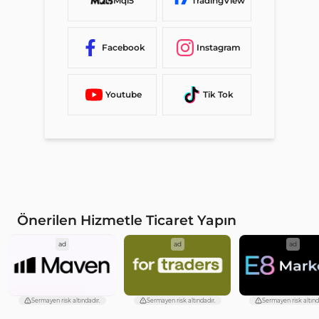
Mql5
TradingView
Facebook
Instagram
Youtube
Tik Tok
Önerilen Hizmetle Ticaret Yapın
ad
ad
ad
Sermayen risk altındadır.
Sermayen risk altındadır.
Sermayen risk altınd