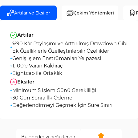
Artılar ve Eksiler
Çekim Yöntemleri
F
Artılar
%90 Kâr Paylaşımı ve Arttırılmış Drawdown Gibi
Ek Özelliklerle Özelleştirilebilir Özellikler
Geniş İşlem Enstrümanları Yelpazesi
1:100'e Varan Kaldıraç
Eightcap ile Ortaklık
Eksiler
Minimum 5 İşlem Günü Gerekliliği
30 Gün Sonra İlk Ödeme
Değerlendirmeyi Geçmek İçin Süre Sınırı
Bu gönderiyi değerlendir