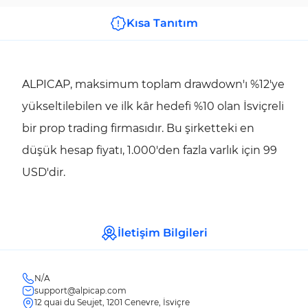
Kısa Tanıtım
ALPICAP, maksimum toplam drawdown'ı %12'ye
yükseltilebilen ve ilk kâr hedefi %10 olan İsviçreli
bir prop trading firmasıdır. Bu şirketteki en
düşük hesap fiyatı, 1.000'den fazla varlık için 99
USD'dir.
İletişim Bilgileri
N/A
support@alpicap.com
12 quai du Seujet, 1201 Cenevre, İsviçre