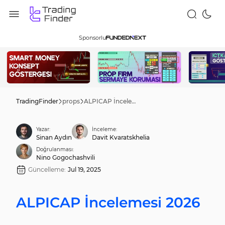
Sponsorlu
TradingFinder
props
ALPICAP İncelemesi 2026
Yazar:
İnceleme:
Sinan Aydın
Davit Kvaratskhelia
Doğrulanması:
Nino Gogochashvili
Güncelleme:
Jul 19, 2025
ALPICAP İncelemesi 2026