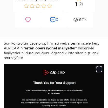
1
(
2
)
0
6414
Son kontrolümüzde prop firması web sitesini incelerken,
ALPICAP’in "
artan operasyonel maliyetler
" nedeniyle
faaliyetlerini durdurduğunu öğrendik. İşte sitenin şu anki
ana sayfası: