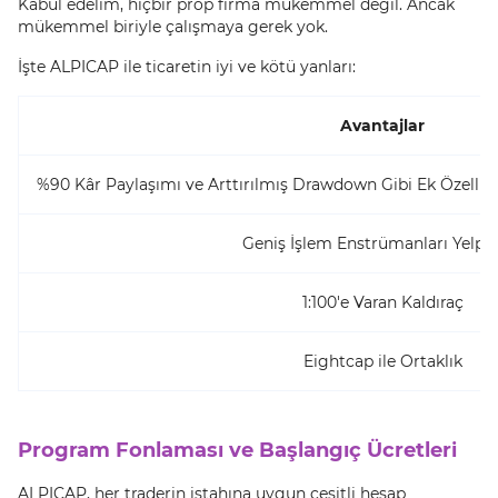
Kabul edelim, hiçbir prop firma mükemmel değil. Ancak
mükemmel biriyle çalışmaya gerek yok.
İşte ALPICAP ile ticaretin iyi ve kötü yanları:
Avantajlar
%90 Kâr Paylaşımı ve Arttırılmış Drawdown Gibi Ek Özelliklerl
Geniş İşlem Enstrümanları Yelpa
1:100'e Varan Kaldıraç
Eightcap ile Ortaklık
Program Fonlaması ve Başlangıç Ücretleri
ALPICAP, her traderin iştahına uygun çeşitli hesap