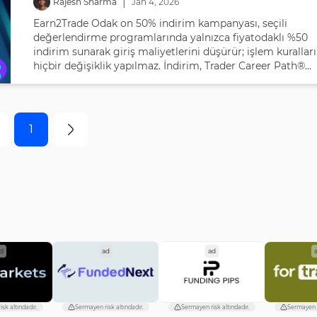
|
Rajesh Sharma
Jan
4
,
2026
Earn2Trade Odak on 50% indirim kampanyası, seçili
değerlendirme programlarında yalnızca fiyatodaklı %50
indirim sunarak giriş maliyetlerini düşürür; işlem kurallar
hiçbir değişiklik yapılmaz. İndirim, Trader Career Path®...
1
d
ad
ad
sk altındadır.
Sermayen risk altındadır.
Sermayen risk altındadır.
Sermayen r