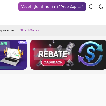
Vadeli işleml indirimli “Prop Capital”
Spreadler
The 5%ers
ad