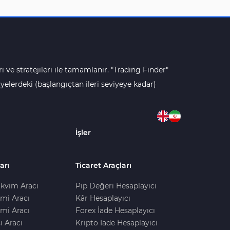
ı ve stratejileri ile tamamlanır. "Trading Finder"
lerdeki (başlangıçtan ileri seviyeye kadar)
İşler
arı
Ticaret Araçları
kvim Aracı
Pip Değeri Hesaplayıcı
imi Aracı
Kâr Hesaplayıcı
mi Aracı
Forex İade Hesaplayıcı
ı Aracı
Kripto İade Hesaplayıcı