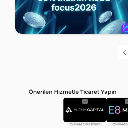
Önerilen Hizmetle Ticaret Yapın
ad
a
Sermayen risk altındadır.
Sermayen ri