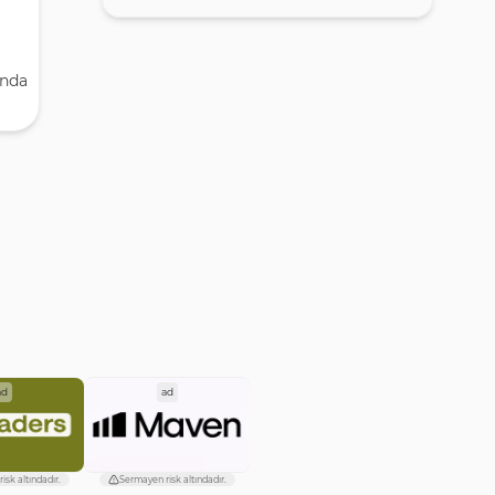
ında
ad
ad
isk altındadır.
Sermayen risk altındadır.