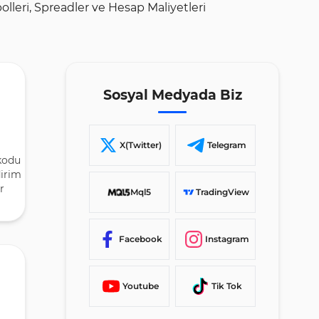
lleri, Spreadler ve Hesap Maliyetleri
Sosyal Medyada Biz
X(Twitter)
Telegram
kodu
dirim
r
Mql5
TradingView
Facebook
Instagram
Youtube
Tik Tok