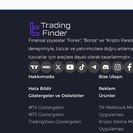
Finansal piyasalar "Forex", "Borsa" ve "Kripto Parala
deneyimiyle, tüccar ve yatırımcılara doğru anlama
tüccarlar için araçlara dayalı olarak tasarlanmıştır.
Hakkımızda
Bize Ulaşın
Hata Bildir
Reklam
Göstergeler ve Osilatörler
Ürünler
MT4 Göstergeleri
TV-Webhook Mi
MT5 Göstergeleri
Uygulaması
TradingView Göstergeleri
Kripto İzleme Mi
Uygulaması