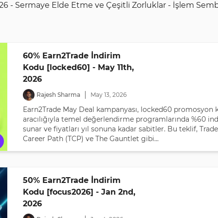
26 - Sermaye Elde Etme ve Çeşitli Zorluklar - İşlem Sembo
60% Earn2Trade İndirim
Kodu [locked60] - May 11th,
2026
|
Rajesh Sharma
May
13
,
2026
Earn2Trade May Deal kampanyası, locked60 promosyon 
aracılığıyla temel değerlendirme programlarında %60 in
sunar ve fiyatları yıl sonuna kadar sabitler. Bu teklif, Trade
Career Path (TCP) ve The Gauntlet gibi...
50% Earn2Trade İndirim
Kodu [focus2026] - Jan 2nd,
2026