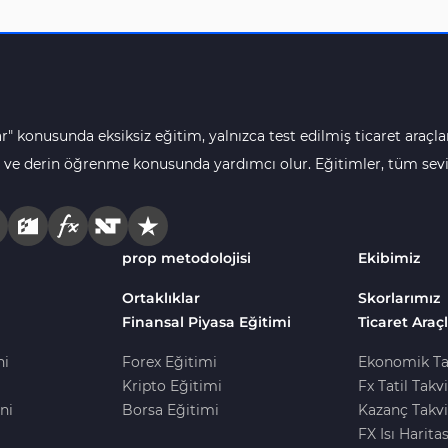
r" konusunda eksiksiz eğitim, yalnızca test edilmiş ticaret araçlar
 ve derin öğrenme konusunda yardımcı olur. Eğitimler, tüm seviye
prop metodolojisi
Ekibimiz
Ortaklıklar
Skorlarımız
Finansal Piyasa Eğitimi
Ticaret Araçl
ni
Forex Eğitimi
Ekonomik Ta
Kripto Eğitimi
Fx Tatil Takv
ni
Borsa Eğitimi
Kazanç Takvi
FX Isı Haritas