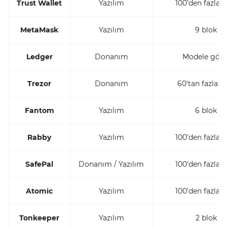
Trust Wallet
Yazılım
100’den fazla b
MetaMask
Yazılım
9 blok zi
Ledger
Donanım
Modele göre 
Trezor
Donanım
60’tan fazla bl
Fantom
Yazılım
6 blok zi
Rabby
Yazılım
100’den fazla b
SafePal
Donanım / Yazılım
100’den fazla b
Atomic
Yazılım
100’den fazla b
Tonkeeper
Yazılım
2 blok zi