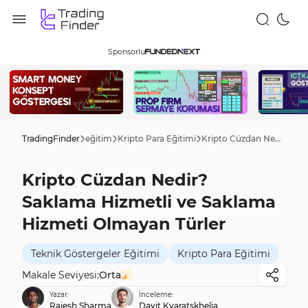
Sponsorlu
TradingFinder
eğitim
Kripto Para Eğitimi
Kripto Cüzdan Nedir? Saklama Hizmetli ve Saklama Hizmeti Olmayan Türler
Kripto Cüzdan Nedir?
Saklama Hizmetli ve Saklama
Hizmeti Olmayan Türler
Teknik Göstergeler Eğitimi
Kripto Para Eğitimi
Makale Seviyesi:
Orta
Yazar:
İnceleme:
Rajesh Sharma
Davit Kvaratskhelia