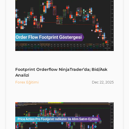
Footprint Orderflow NinjaTrader’da; Bid/Ask
Analizi
Forex Eğitimi
Dec
22
,
2025