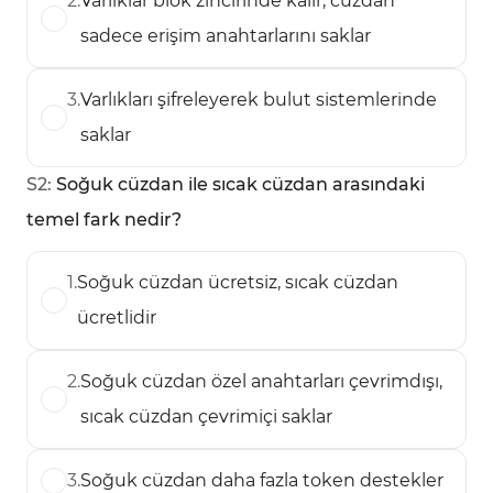
2
.
Varlıklar blok zincirinde kalır, cüzdan
sadece erişim anahtarlarını saklar
3
.
Varlıkları şifreleyerek bulut sistemlerinde
saklar
S
2
:
Soğuk cüzdan ile sıcak cüzdan arasındaki
temel fark nedir?
1
.
Soğuk cüzdan ücretsiz, sıcak cüzdan
ücretlidir
2
.
Soğuk cüzdan özel anahtarları çevrimdışı,
sıcak cüzdan çevrimiçi saklar
3
.
Soğuk cüzdan daha fazla token destekler