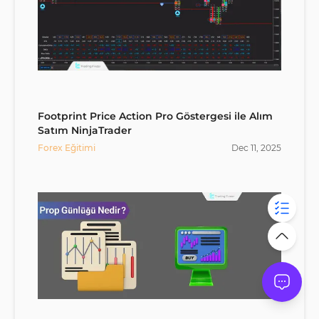
Footprint Price Action Pro Göstergesi ile Alım
Satım NinjaTrader
Forex Eğitimi
Dec
11
,
2025