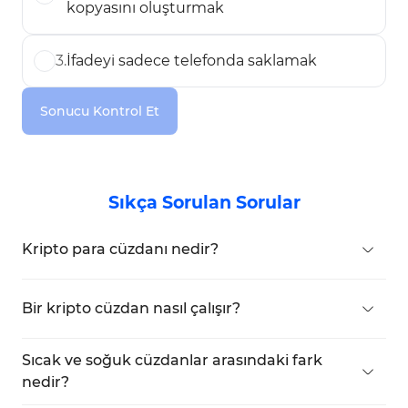
kopyasını oluşturmak
3
.
İfadeyi sadece telefonda saklamak
Sonucu Kontrol Et
Sıkça Sorulan Sorular
Kripto para cüzdanı nedir?
Kripto para cüzdanı, kullanıcıların dijital varlıklarını
blok zinciri aracılığıyla saklamalarına ve transfer
Bir kripto cüzdan nasıl çalışır?
etmelerine olanak tanıyan bir yazılım veya
Bir kripto para cüzdanı, blok zincir üzerindeki
cihazdır.
dijital varlıklara erişim sağlamak için bir açık ve
Sıcak ve soğuk cüzdanlar arasındaki fark
özel anahtar çifti oluşturan kriptografik süreçleri
nedir?
kullanır.
Temel fark, özel anahtarın nasıl saklandığında