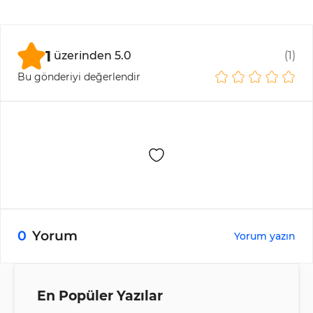
dahil — içeriğe erişemez.
Donanım cüzdan, özel anahtarları çevrimdışı
olarak saklamak için kullanılan ve soğuk
depolama cüzdanları kategorisine giren fiziksel bir
1
üzerinden
5.0
(
1
)
cihazdır.
Bu gönderiyi değerlendir
0
Yorum
Yorum yazın
En Popüler Yazılar