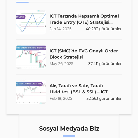
ICT Tarzında Kapsamlı Optimal
Trade Entry (OTE) Stratejisi
Rehberi
Jan
14
,
2025
40.283
görünümler
ICT [SMC]’de FVG Onaylı Order
Block Stratejisi
May
26
,
2025
37.411
görünümler
Alış Tarafı ve Satış Tarafı
Likiditesi (BSL & SSL) – ICT
Stratejisi
Feb
18
,
2025
32.563
görünümler
Sosyal Medyada Biz