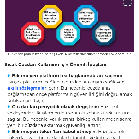
Bir kripto para cüzdanına erişirken IP adreslerine dikkat etmek çok önemlidir
Sıcak Cüzdan Kullanımı İçin Önemli İpuçları:
Bilinmeyen platformlara bağlanmaktan kaçının:
Birçok platform, bağlanan cüzdanlara erişim sağlayan
akıllı sözleşmeler
içerir. Bu nedenle, cüzdanınızı
bağlamadan önce platformun güvenilirliğini doğrulamak
kritik önem taşır;
Cüzdanları periyodik olarak değiştirin:
Bazı akıllı
sözleşmeler, ilk işlemlerden sonra cüzdana sürekli erişim
sağlar. Bu nedenle, varlıklarınızı birkaç kullanımdan sonra
yeni bir cüzdana aktarmak güvenliği artırır;
Bilinmeyen token’ları kabul etmeyin:
Bazı şüpheli
token’lar, yanıltıcı reklamlarla tanıtılır ve kötü amaçlı