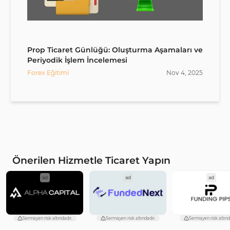
Prop Ticaret Günlüğü: Oluşturma Aşamaları ve
Periyodik İşlem İncelemesi
Forex Eğitimi
Nov
4
,
2025
Önerilen Hizmetle Ticaret Yapın
ad
ad
ad
Sermayen risk altındadır.
Sermayen risk altındadır.
Sermayen risk altınd