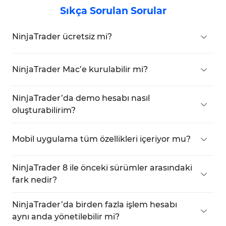
Sıkça Sorulan Sorular
NinjaTrader ücretsiz mi?
NinjaTrader’ın temel sürümü, analiz ve demo
hesapları için ücretsizdir, ancak canlı işlemleri
NinjaTrader Mac’e kurulabilir mi?
yürütmek için bir lisans satın almanız veya bir
Evet, ancak Parallels veya Wine gibi sanallaştırma
aracı kurum üzerinden bağlantı kurmanız gerekir.
yazılımları aracılığıyla yüklenmelidir.
NinjaTrader’da demo hesabı nasıl
oluşturabilirim?
İlk girişinizde “Free Demo Account” seçeneğini
seçerek giriş bilgilerinizi alabilirsiniz.
Mobil uygulama tüm özellikleri içeriyor mu?
Hayır, mobil sürüm yalnızca piyasa izleme ve
işlem yönetimi için tasarlanmıştır; geriye dönük
NinjaTrader 8 ile önceki sürümler arasındaki
test (backtesting) gibi gelişmiş özellikleri
fark nedir?
desteklemez.
sürüm daha hızlı bir kullanıcı arayüzü, gelişmiş
grafik verileri ve daha geniş analitik yetenekler
NinjaTrader’da birden fazla işlem hesabı
sunar.
aynı anda yönetilebilir mi?