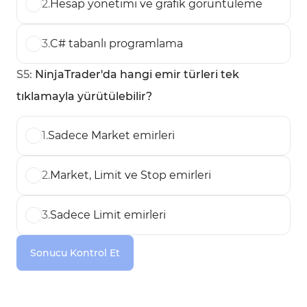
2
.
Hesap yönetimi ve grafik görüntüleme
3
.
C# tabanlı programlama
S
5
:
NinjaTrader'da hangi emir türleri tek
tıklamayla yürütülebilir?
1
.
Sadece Market emirleri
2
.
Market, Limit ve Stop emirleri
3
.
Sadece Limit emirleri
Sonucu Kontrol Et