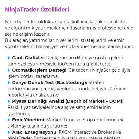
NinjaTrader Özellikleri
NinjaTrader kurulduktan sonra kullanıcılar, aktif analistler
ve algoritmik yatırımcılar için tasarlanmış profesyonel araç
setine erişim kazanır.
Bu araçlar, yatırımcıların verilerini, stratejilerini ve emir
yürütmelerini hassasiyet ve hızla yönetmesine olanak tanır.
Canlı Grafikler
: Renk, zaman dilimi ve göstergelerin
tam özelleştirilmesiyle 100’den fazla grafik türü;
Otomatik İşlem Desteği
: C# tabanlı NinjaScript diliyle
işlem botları tasarlama;
Geriye Dönük Test (Backtesting):
Strateji
performansını geçmiş veriler üzerinde detaylı kâr/zarar
raporlarıyla analiz etme;
Piyasa Derinliği Analizi (Depth of Market – DOM)
:
Farklı fiyat seviyelerinde alış ve satış emirlerinin
gösterimi;
Emir Yönetimi
: Market, Limit ve Stop emirlerini tek
tıklamayla anında yürütme;
Aracı Entegrasyonu
: FXCM, Interactive Brokers ve
NinjaTrader Brokerage gibi aracı kurumlarla bağlantı