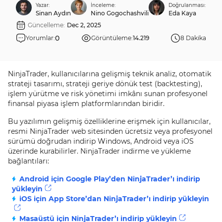
Yazar:
İnceleme:
Doğrulanması:
Sinan Aydın
Nino Gogochashvili
Eda Kaya
Güncelleme:
Dec 2, 2025
0
Yorumlar:
Görüntüleme:
14.219
8 Dakika
NinjaTrader, kullanıcılarına gelişmiş teknik analiz, otomatik
strateji tasarımı, strateji geriye dönük test (backtesting),
işlem yürütme ve risk yönetimi imkânı sunan profesyonel
finansal piyasa işlem platformlarından biridir.
Bu yazılımın gelişmiş özelliklerine erişmek için kullanıcılar,
resmi NinjaTrader web sitesinden ücretsiz veya profesyonel
sürümü doğrudan indirip Windows, Android veya iOS
üzerinde kurabilirler. NinjaTrader indirme ve yükleme
bağlantıları:
Android için Google Play’den NinjaTrader’ı indirip
yükleyin
iOS için App Store’dan NinjaTrader’ı indirip yükleyin
Masaüstü için NinjaTrader’ı indirip yükleyin