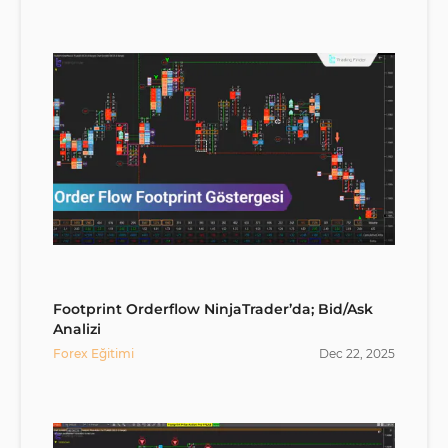
Footprint Orderflow NinjaTrader’da; Bid/Ask
Analizi
Forex Eğitimi
Dec
22
,
2025