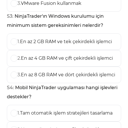
3
.
VMware Fusion kullanmak
S
3
:
NinjaTrader'ın Windows kurulumu için
minimum sistem gereksinimleri nelerdir?
1
.
En az 2 GB RAM ve tek çekirdekli işlemci
2
.
En az 4 GB RAM ve çift çekirdekli işlemci
3
.
En az 8 GB RAM ve dört çekirdekli işlemci
S
4
:
Mobil NinjaTrader uygulaması hangi işlevleri
destekler?
1
.
Tam otomatik işlem stratejileri tasarlama