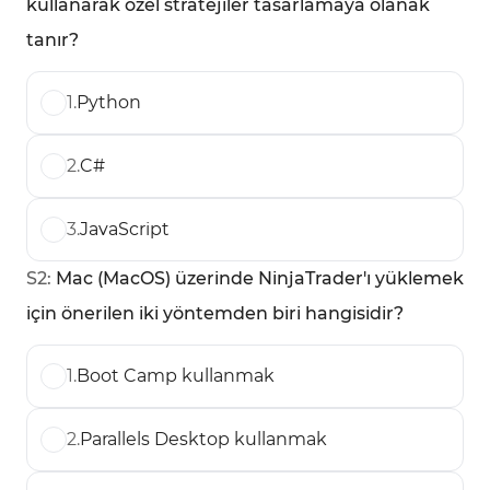
kullanarak özel stratejiler tasarlamaya olanak
tanır?
1
.
Python
2
.
C#
3
.
JavaScript
S
2
:
Mac (MacOS) üzerinde NinjaTrader'ı yüklemek
için önerilen iki yöntemden biri hangisidir?
1
.
Boot Camp kullanmak
2
.
Parallels Desktop kullanmak