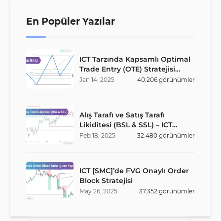
En Popüler Yazılar
ICT Tarzında Kapsamlı Optimal
Trade Entry (OTE) Stratejisi
Rehberi
Jan
14
,
2025
40.206
görünümler
Alış Tarafı ve Satış Tarafı
Likiditesi (BSL & SSL) – ICT
Stratejisi
Feb
18
,
2025
32.480
görünümler
ICT [SMC]’de FVG Onaylı Order
Block Stratejisi
May
26
,
2025
37.352
görünümler