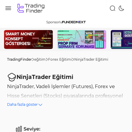
Sponsorlu
TradingFinder
eğitim
Forex Eğitimi
NinjaTrader Eğitimi
NinjaTrader Eğitimi
NinjaTrader, Vadeli İşlemler (Futures), Forex ve
Hisse Senetleri (Stocks) piyasalarında profesyonel
Daha fazla göster
yatırımcılar için tasarlanmış en gelişmiş analiz ve
işlem platformlarından biridir. NinjaScript
ortamında C# programlama dili ile çalışan bu
Seviye: