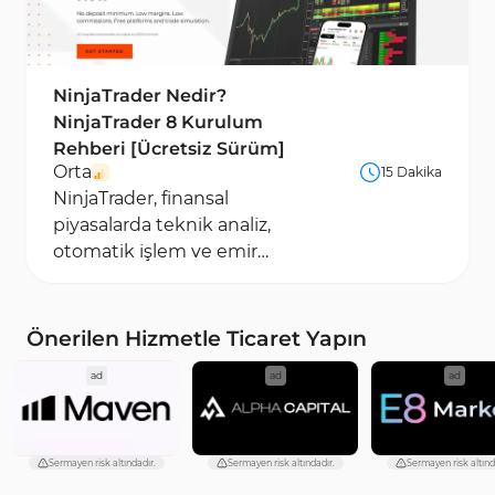
NinjaTrader Nedir?
NinjaTrader 8 Kurulum
Rehberi [Ücretsiz Sürüm]
Orta
15 Dakika
NinjaTrader, finansal
piyasalarda teknik analiz,
otomatik işlem ve emir
yürütme için geliştirilmiş
gelişmiş platformlardan
biridir....
Önerilen Hizmetle Ticaret Yapın
ad
ad
ad
Sermayen risk altındadır.
Sermayen risk altındadır.
Sermayen risk altınd