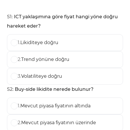
S
1
:
ICT yaklaşımına göre fiyat hangi yöne doğru
hareket eder?
1
.
Likiditeye doğru
2
.
Trend yönüne doğru
3
.
Volatiliteye doğru
S
2
:
Buy-side likidite nerede bulunur?
1
.
Mevcut piyasa fiyatının altında
2
.
Mevcut piyasa fiyatının üzerinde