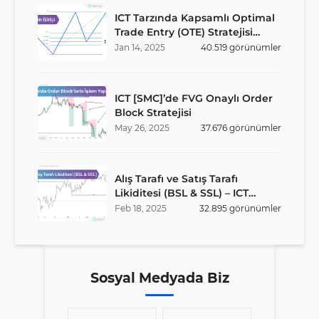
ICT Tarzında Kapsamlı Optimal
Trade Entry (OTE) Stratejisi
Rehberi
Jan
14
,
2025
40.519
görünümler
ICT [SMC]’de FVG Onaylı Order
Block Stratejisi
May
26
,
2025
37.676
görünümler
Alış Tarafı ve Satış Tarafı
Likiditesi (BSL & SSL) – ICT
Stratejisi
Feb
18
,
2025
32.895
görünümler
Sosyal Medyada Biz