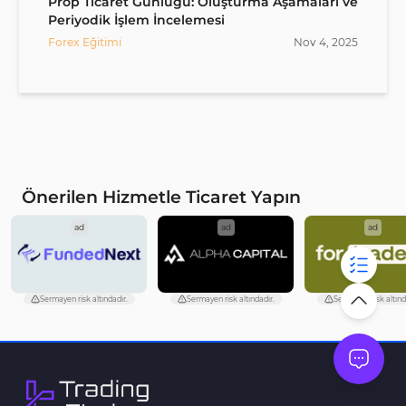
Prop Ticaret Günlüğü: Oluşturma Aşamaları ve
Periyodik İşlem İncelemesi
Forex Eğitimi
Nov
4
,
2025
Önerilen Hizmetle Ticaret Yapın
ad
ad
ad
Sermayen risk altındadır.
Sermayen risk altındadır.
Sermayen risk altınd