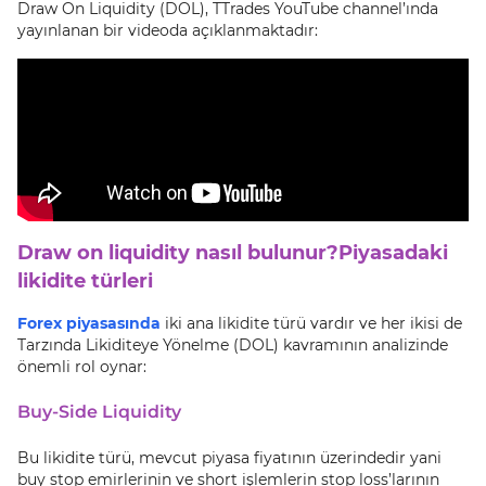
Draw On Liquidity (DOL), TTrades YouTube channel’ında
yayınlanan bir videoda açıklanmaktadır:
Draw on liquidity nasıl bulunur?Piyasadaki
likidite türleri
Forex piyasasında
iki ana likidite türü vardır ve her ikisi de
Tarzında Likiditeye Yönelme (DOL) kavramının analizinde
önemli rol oynar:
Buy-Side Liquidity
Bu likidite türü, mevcut piyasa fiyatının üzerindedir yani
buy stop emirlerinin ve short işlemlerin stop loss’larının