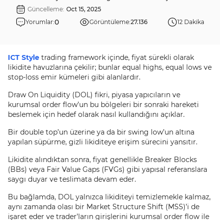
Güncelleme:
Oct 15, 2025
0
Yorumlar:
Görüntüleme:
27.136
12 Dakika
ICT Style
trading framework içinde, fiyat sürekli olarak
likidite havuzlarına çekilir; bunlar equal highs, equal lows ve
stop-loss emir kümeleri gibi alanlardır.
Draw On Liquidity (DOL) fikri, piyasa yapıcıların ve
kurumsal order flow’un bu bölgeleri bir sonraki hareketi
beslemek için hedef olarak nasıl kullandığını açıklar.
Bir double top’un üzerine ya da bir swing low’un altına
yapılan süpürme, gizli likiditeye erişim sürecini yansıtır.
Likidite alındıktan sonra, fiyat genellikle Breaker Blocks
(BBs) veya Fair Value Gaps (FVGs) gibi yapısal referanslara
saygı duyar ve teslimata devam eder.
Bu bağlamda, DOL yalnızca likiditeyi temizlemekle kalmaz,
aynı zamanda olası bir Market Structure Shift (MSS)’i de
işaret eder ve trader’ların girişlerini kurumsal order flow ile