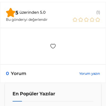
bekleyen emirleri arama eğilimidir equal highs
üzerindeki buy-side likiditeyi ve equal lows
5
üzerinden
5.0
(
1
)
altındaki sell-side likiditeyi hedefler.
Bu gönderiyi değerlendir
0
Yorum
Yorum yazın
En Popüler Yazılar