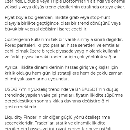
üzerinde, Double veya Triple Bottom’ların altında ve önemli
yükseliş veya düşüş trend çizgilerinin etrafında ortaya çıkar.
Fiyat böyle bölgelerden, likidite grab veya stop-hunt
olayıyla birlikte geçtiğinde, olası bir trend dönüşünü veya
büyük bir yapısal değişimi işaret edebilir.
Göstergenin kullanımı tek bir varlık sınıfıyla sınırlı değildir.
Forex pariteleri, kripto paralar, hisse senetleri ve emtialar
dahil olmak üzere birçok piyasada yaygın olarak kullanılır
ve farklı piyasalardaki trader’lar için çok yönlülük sağlar.
Ayrıca, likidite dinamiklerinin hassas giriş ve çıkışlar için
kritik olduğu hem gün içi stratejilere hem de çoklu zaman
dilimi yaklaşımlarına uygundur.
USD/JPY’nin yükseliş trendinde ve BNB/USDT’nin düşüş
trendinde yapılan vaka çalışmaları, fiyatın likidite süpürme
gerçekleştikten sonra sıklıkla davranış değiştirdiğini
göstermektedir.
Liquidity Finder’ın bir diğer güçlü yönü özelleştirme
seçenekleridir. Trader’lar, statik ve dinamik likidite
çizgilerinin hassasiyetini, pivot periyotlarını ve üst/alt