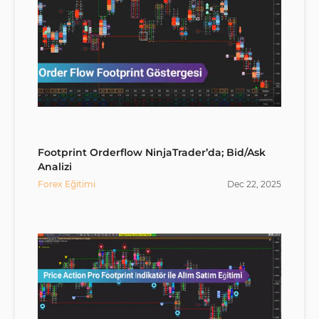
Footprint Orderflow NinjaTrader’da; Bid/Ask
Analizi
Forex Eğitimi
Dec
22
,
2025