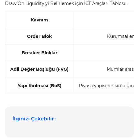
Draw On Liquidity’yi Belirlemek için ICT Araçları Tablosu:
Kavram
Order Blok
Kurumsal emirle
Breaker Bloklar
Ön
Adil Değer Boşluğu (FVG)
Mumlar arasında
Yapı Kırılması (BoS)
Piyasa yapısının kırıldığını
İlginizi Çekebilir :