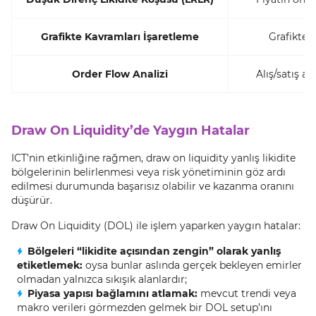
Grafikte Kavramları İşaretleme
Grafikte y
Order Flow Analizi
Alış/satış 
Draw On Liquidity’de Yaygın Hatalar
ICT’nin etkinliğine rağmen, draw on liquidity yanlış likidite
bölgelerinin belirlenmesi veya risk yönetiminin göz ardı
edilmesi durumunda başarısız olabilir ve kazanma oranını
düşürür.
Draw On Liquidity (DOL) ile işlem yaparken yaygın hatalar:
Bölgeleri “likidite açısından zengin” olarak yanlış
etiketlemek:
oysa bunlar aslında gerçek bekleyen emirler
olmadan yalnızca sıkışık alanlardır;
Piyasa yapısı bağlamını atlamak:
mevcut trendi veya
makro verileri görmezden gelmek bir DOL setup’ını