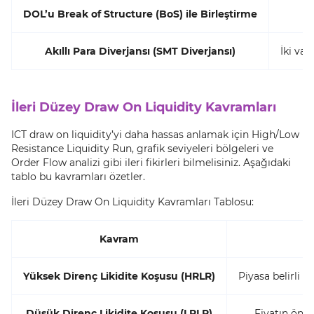
DOL’u Break of Structure (BoS) ile Birleştirme
Akıllı Para Diverjansı (SMT Diverjansı)
İki var
İleri Düzey Draw On Liquidity Kavramları
ICT draw on liquidity’yi daha hassas anlamak için High/Low
Resistance Liquidity Run, grafik seviyeleri bölgeleri ve
Order Flow analizi gibi ileri fikirleri bilmelisiniz. Aşağıdaki
tablo bu kavramları özetler.
İleri Düzey Draw On Liquidity Kavramları Tablosu:
Kavram
Yüksek Direnç Likidite Koşusu (HRLR)
Piyasa belirli b
Düşük Direnç Likidite Koşusu (LRLR)
Fiyatın önce