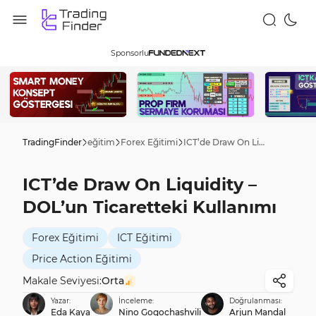
Sponsorlu
TradingFinder
eğitim
Forex Eğitimi
ICT’de Draw On Liquidity – DOL’un Ticaretteki Kullanımı
ICT’de Draw On Liquidity –
DOL’un Ticaretteki Kullanımı
Forex Eğitimi
ICT Eğitimi
Price Action Eğitimi
Makale Seviyesi:
Orta
Yazar:
İnceleme:
Doğrulanması:
Eda Kaya
Nino Gogochashvili
Arjun Mandal