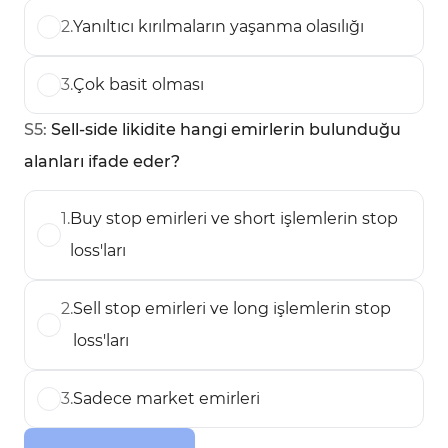
2
.
Yanıltıcı kırılmaların yaşanma olasılığı
3
.
Çok basit olması
S
5
:
Sell-side likidite hangi emirlerin bulunduğu
alanları ifade eder?
1
.
Buy stop emirleri ve short işlemlerin stop
loss'ları
2
.
Sell stop emirleri ve long işlemlerin stop
loss'ları
3
.
Sadece market emirleri