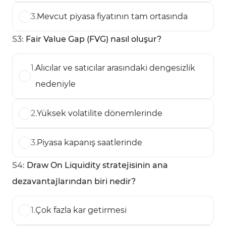
3
.
Mevcut piyasa fiyatının tam ortasında
S
3
:
Fair Value Gap (FVG) nasıl oluşur?
1
.
Alıcılar ve satıcılar arasındaki dengesizlik
nedeniyle
2
.
Yüksek volatilite dönemlerinde
3
.
Piyasa kapanış saatlerinde
S
4
:
Draw On Liquidity stratejisinin ana
dezavantajlarından biri nedir?
1
.
Çok fazla kar getirmesi