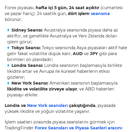
Forex piyasası,
hafta içi 5 gün, 24 saat açıktır
(cumartesi
ve pazar hariç). 24 saatlik gün,
dört işlem
seansına
bölünür:
Sidney Seansı:
Avustralya seansında piyasa daha az
aktiftir, ve genellikle Avustralya ve Yeni Zelanda doları
işlem görür;
Tokyo Seansı:
Tokyo seansında Asya piyasaları aktif hale
gelir fakat volatilite düşük kalır,
AUD
ve
JPY
gibi para
birimleri ön plandadır;
Londra Seansı:
Londra seansının başlamasıyla birlikte
likidite artar ve Avrupa ile küresel haberlerin etkisi
gözlenir;
New York Seansı:
Amerikan seansının başlamasıyla
likidite ve volatilite zirveye ulaşır
, ve ABD haberleri
piyasayı etkiler.
Londra ve
New York seansları
çakıştığında
, piyasada
yüksek likidite ve yoğun volatilite yaşanır.
İşlem saatleri sırasında piyasa seanslarını görmek için
TradingFinder
Forex Seansları ve Piyasa Saatleri aracını