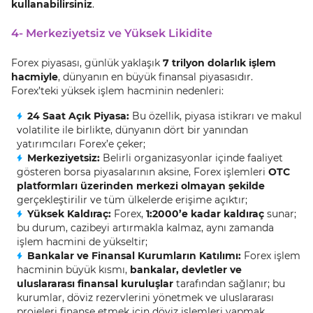
kullanabilirsiniz
.
4- Merkeziyetsiz ve Yüksek Likidite
Forex piyasası, günlük yaklaşık
7 trilyon dolarlık işlem
hacmiyle
, dünyanın en büyük finansal piyasasıdır.
Forex’teki yüksek işlem hacminin nedenleri:
24 Saat Açık Piyasa:
Bu özellik, piyasa istikrarı ve makul
volatilite ile birlikte, dünyanın dört bir yanından
yatırımcıları Forex’e çeker;
Merkeziyetsiz:
Belirli organizasyonlar içinde faaliyet
gösteren borsa piyasalarının aksine, Forex işlemleri
OTC
platformları üzerinden merkezi olmayan şekilde
gerçekleştirilir ve tüm ülkelerde erişime açıktır;
Yüksek Kaldıraç:
Forex,
1:2000’e kadar kaldıraç
sunar;
bu durum, cazibeyi artırmakla kalmaz, aynı zamanda
işlem hacmini de yükseltir;
Bankalar ve Finansal Kurumların Katılımı:
Forex işlem
hacminin büyük kısmı,
bankalar, devletler ve
uluslararası finansal kuruluşlar
tarafından sağlanır; bu
kurumlar, döviz rezervlerini yönetmek ve uluslararası
projeleri finanse etmek için döviz işlemleri yapmak