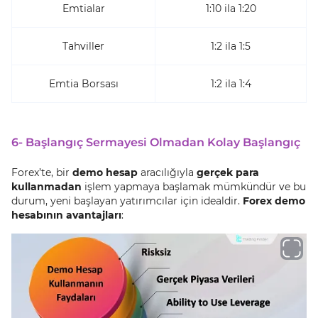
Emtialar
1:10 ila 1:20
Tahviller
1:2 ila 1:5
Emtia Borsası
1:2 ila 1:4
6- Başlangıç Sermayesi Olmadan Kolay Başlangıç
Forex’te, bir
demo hesap
aracılığıyla
gerçek para
kullanmadan
işlem yapmaya başlamak mümkündür ve bu
durum, yeni başlayan yatırımcılar için idealdir.
Forex demo
hesabının avantajları
: