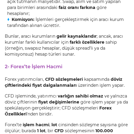
açık tutmanın maliyetidir. Swap, alım ve satım yapılan
para birimleri arasındaki
faiz oranı farkına
göre
hesaplanır;
Komisyon:
İşlemleri gerçekleştirmek için aracı kurum
tarafından alınan ücrettir.
Bunlar, aracı kurumların
gelir kaynaklarıdır
; ancak, aracı
kurumlar farklı kullanıcılar için
farklı özelliklere
sahip
(örneğin, swapsız hesaplar, düşük spread’li ya da
komisyonsuz) hesap türleri sunar.
2- Forex’te İşlem Hacmi
Forex yatırımcıları,
CFD sözleşmeleri
kapsamında
döviz
çiftlerindeki fiyat dalgalanmaları
üzerinden işlem yapar.
CFD işleminde, yatırımcı
varlığın sahibi olmaz
ve yalnızca
döviz çiftlerinin
fiyat değişimlerine
göre işlem yapar ya da
spekülasyon gerçekleştirir; CFD sözleşmeleri
Forex
Özellikleri
’nden biridir.
Forex’te
işlem hacmi
,
lot
cinsinden sözleşme sayısına göre
ölçülür; burada
1 lot
, bir
CFD
sözleşmesinin
100.000