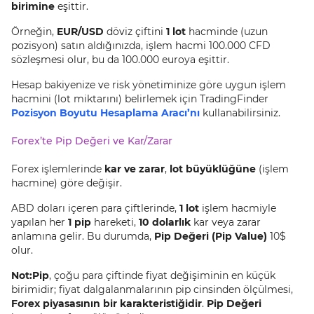
birimine
eşittir.
Örneğin,
EUR/USD
döviz çiftini
1 lot
hacminde (uzun
pozisyon) satın aldığınızda, işlem hacmi 100.000 CFD
sözleşmesi olur, bu da 100.000 euroya eşittir.
Hesap bakiyenize ve risk yönetiminize göre uygun işlem
hacmini (lot miktarını) belirlemek için TradingFinder
Pozisyon Boyutu Hesaplama Aracı’nı
kullanabilirsiniz.
Forex’te Pip Değeri ve Kar/Zarar
Forex işlemlerinde
kar ve zarar
,
lot büyüklüğüne
(işlem
hacmine) göre değişir.
ABD doları içeren para çiftlerinde,
1 lot
işlem hacmiyle
yapılan her
1 pip
hareketi,
10 dolarlık
kar veya zarar
anlamına gelir. Bu durumda,
Pip Değeri (Pip Value)
10$
olur.
Not:
Pip
, çoğu para çiftinde fiyat değişiminin en küçük
birimidir; fiyat dalgalanmalarının pip cinsinden ölçülmesi,
Forex piyasasının bir karakteristiğidir
.
Pip Değeri