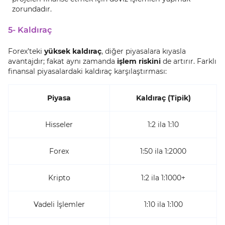
zorundadır.
5- Kaldıraç
Forex’teki
yüksek kaldıraç
, diğer piyasalara kıyasla
avantajdır; fakat aynı zamanda
işlem riskini
de artırır. Farklı
finansal piyasalardaki kaldıraç karşılaştırması:
Piyasa
Kaldıraç (Tipik)
Hisseler
1:2 ila 1:10
Forex
1:50 ila 1:2000
Kripto
1:2 ila 1:1000+
Vadeli İşlemler
1:10 ila 1:100