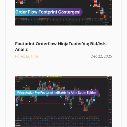
Footprint Orderflow NinjaTrader’da; Bid/Ask
Analizi
Forex Eğitimi
Dec
22
,
2025