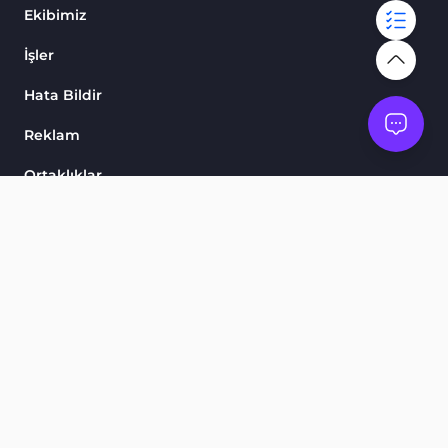
Ekibimiz
İşler
Hata Bildir
Reklam
Ortaklıklar
Skorlarımız
Göstergeler ve Osilatörler
Ürünler
Finansal Piyasa Eğitimi
Ticaret Araçları