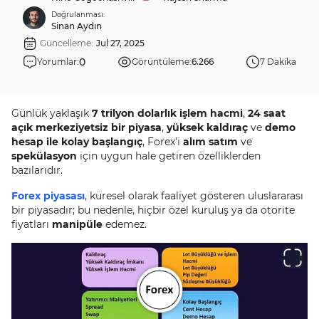
Doğrulanması:
Sinan Aydın
Güncelleme:
Jul 27, 2025
0
Yorumlar:
Görüntüleme:
6.266
7 Dakika
Günlük yaklaşık
7 trilyon dolarlık işlem hacmi
,
24 saat
açık merkeziyetsiz bir piyasa
,
yüksek kaldıraç
ve
demo
hesap ile kolay başlangıç
, Forex’i
alım satım
ve
spekülasyon
için uygun hale getiren özelliklerden
bazılarıdır.
Forex piyasası
, küresel olarak faaliyet gösteren uluslararası
bir piyasadır; bu nedenle, hiçbir özel kuruluş ya da otorite
fiyatları
manipüle
edemez.