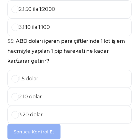
2
.
1:50 ila 1:2000
3
.
1:10 ila 1:100
S
5
:
ABD doları içeren para çiftlerinde 1 lot işlem
hacmiyle yapılan 1 pip hareketi ne kadar
kar/zarar getirir?
1
.
5 dolar
2
.
10 dolar
3
.
20 dolar
Sonucu Kontrol Et