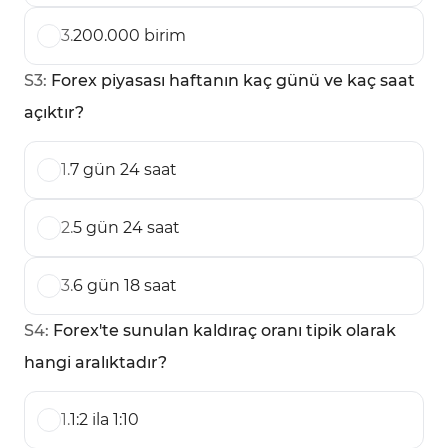
3
.
200.000 birim
S
3
:
Forex piyasası haftanın kaç günü ve kaç saat
açıktır?
1
.
7 gün 24 saat
2
.
5 gün 24 saat
3
.
6 gün 18 saat
S
4
:
Forex'te sunulan kaldıraç oranı tipik olarak
hangi aralıktadır?
1
.
1:2 ila 1:10