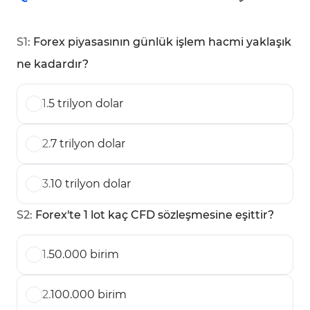
S
1
:
Forex piyasasının günlük işlem hacmi yaklaşık
ne kadardır?
1
.
5 trilyon dolar
2
.
7 trilyon dolar
3
.
10 trilyon dolar
S
2
:
Forex'te 1 lot kaç CFD sözleşmesine eşittir?
1
.
50.000 birim
2
.
100.000 birim