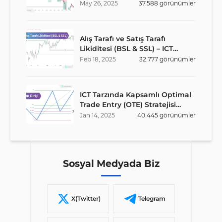
May
26
,
2025
37.588
görünümler
Alış Tarafı ve Satış Tarafı
Likiditesi (BSL & SSL) – ICT
Stratejisi
Feb
18
,
2025
32.777
görünümler
ICT Tarzında Kapsamlı Optimal
Trade Entry (OTE) Stratejisi
Rehberi
Jan
14
,
2025
40.445
görünümler
Sosyal Medyada Biz
X(Twitter)
Telegram