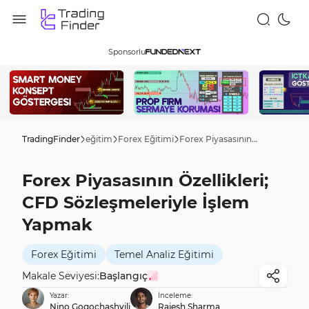
Sponsorlu
TradingFinder
eğitim
Forex Eğitimi
Forex Piyasasının Özellikleri; CFD Sözleşmeleriyle İşlem Yapmak
Forex Piyasasının Özellikleri;
CFD Sözleşmeleriyle İşlem
Yapmak
Forex Eğitimi
Temel Analiz Eğitimi
Makale Seviyesi:
Başlangıç
Yazar:
İnceleme:
Nino Gogochashvili
Rajesh Sharma