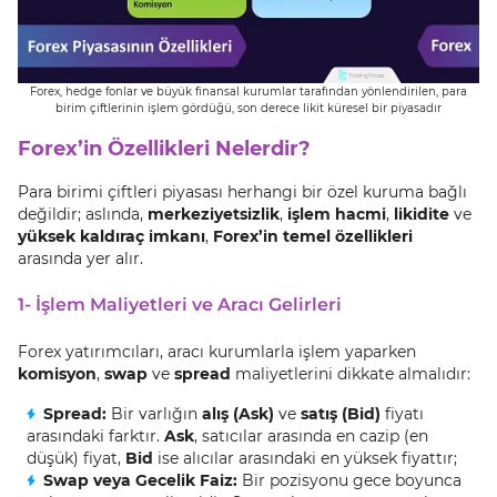
Forex, hedge fonlar ve büyük finansal kurumlar tarafından yönlendirilen, para
birim çiftlerinin işlem gördüğü, son derece likit küresel bir piyasadır
Forex’in Özellikleri Nelerdir?
Para birimi çiftleri piyasası herhangi bir özel kuruma bağlı
değildir; aslında,
merkeziyetsizlik
,
işlem hacmi
,
likidite
ve
yüksek kaldıraç imkanı
,
Forex’in temel özellikleri
arasında yer alır.
1- İşlem Maliyetleri ve Aracı Gelirleri
Forex yatırımcıları, aracı kurumlarla işlem yaparken
komisyon
,
swap
ve
spread
maliyetlerini dikkate almalıdır:
Spread:
Bir varlığın
alış (Ask)
ve
satış (Bid)
fiyatı
arasındaki farktır.
Ask
, satıcılar arasında en cazip (en
düşük) fiyat,
Bid
ise alıcılar arasındaki en yüksek fiyattır;
Swap veya Gecelik Faiz:
Bir pozisyonu gece boyunca