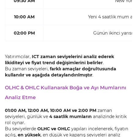
09:30 AM
New York B
10:00 AM
Yeni 4 saatlik mum açıl
02:00 PM
Günün ikinci yarısınd
Yatırımcılar,
ICT zaman seviyelerini analiz ederek
likiditeyi ve fiyat trend değişimlerini belirler
.
Bu zaman seviyeleri,
farklı amaçlar doğrultusunda
kullanılır ve aşağıda detaylandırılmıştır
.
OLHC & OHLC Kullanarak Boğa ve Ayı Mumlarını
Analiz Etme
01:00 AM, 12:00 AM, 10:00 AM ve 2:00 PM
zaman
seviyeleri, günlük ve
4 saatlik mumların
analizinde kritik
rol oynar.
Bu seviyelerde
OLHC ve OHLC
yapıları incelenerek, fiyatın
açılış,
en yüksek
, en düşük ve kapanış seviyeleri analiz