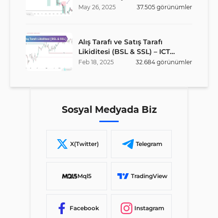
May
26
,
2025
37.505
görünümler
Alış Tarafı ve Satış Tarafı
Likiditesi (BSL & SSL) – ICT
Stratejisi
Feb
18
,
2025
32.684
görünümler
Sosyal Medyada Biz
X(Twitter)
Telegram
Mql5
TradingView
Facebook
Instagram