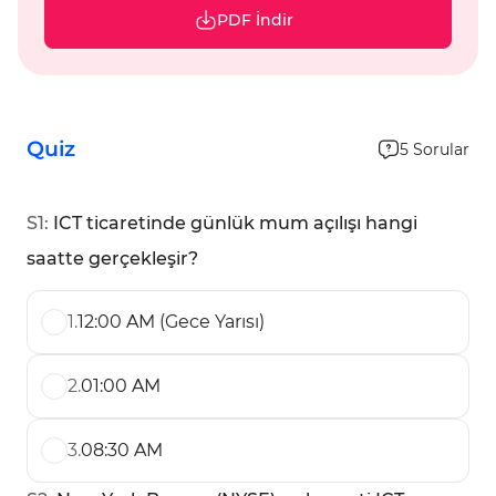
PDF İndir
Quiz
5
Sorular
S
1
:
ICT ticaretinde günlük mum açılışı hangi
saatte gerçekleşir?
1
.
12:00 AM (Gece Yarısı)
2
.
01:00 AM
3
.
08:30 AM