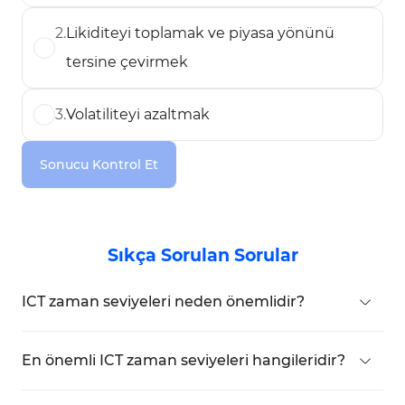
2
.
Likiditeyi toplamak ve piyasa yönünü
tersine çevirmek
3
.
Volatiliteyi azaltmak
Sonucu Kontrol Et
Sıkça Sorulan Sorular
ICT zaman seviyeleri neden önemlidir?
ICT zaman seviyeleri, likidite, trend değişimleri ve
fiyat hareketlerini belirlemeye yardımcı olarak
En önemli ICT zaman seviyeleri hangileridir?
optimal giriş ve çıkış noktalarının tespit edilmesini
1:00 AM, 12:00 AM, 8:30 AM, 9:30 AM, 10:00 AM ve
sağlar.