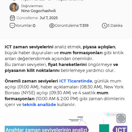
Doğrulanması:
Nino Gogochashvili
Güncelleme:
Jul 7, 2025
0
Yorumlar:
Görüntüleme:
7.359
5 Dakika
ICT zaman seviyelerini
analiz etmek,
piyasa açılışları
,
büyük haber duyuruları ve
mum formasyonları
gibi kritik
anları değerlendirmek açısından önemlidir.
Bu zaman seviyeleri,
fiyat hareketlerini
öngörmeye
ve
piyasanın kilit noktalarını
belirlemeye yardımcı olur.
Önemli zaman seviyeleri
ICT Ticaretinde
, günlük mum
açılışı (01:00 AM), haber açıklamaları (08:30 AM), New York
Borsası (NYSE) açılışı (09:30 AM) ve 4 saatlik
mum
formasyonları
(10:00 AM & 2:00 PM) gibi zaman dilimlerini
içerir ve
teknik analizde
kullanılır.