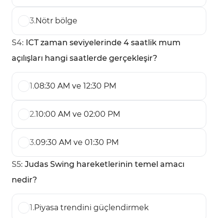
3
.
Nötr bölge
S
4
:
ICT zaman seviyelerinde 4 saatlik mum
açılışları hangi saatlerde gerçekleşir?
1
.
08:30 AM ve 12:30 PM
2
.
10:00 AM ve 02:00 PM
3
.
09:30 AM ve 01:30 PM
S
5
:
Judas Swing hareketlerinin temel amacı
nedir?
1
.
Piyasa trendini güçlendirmek