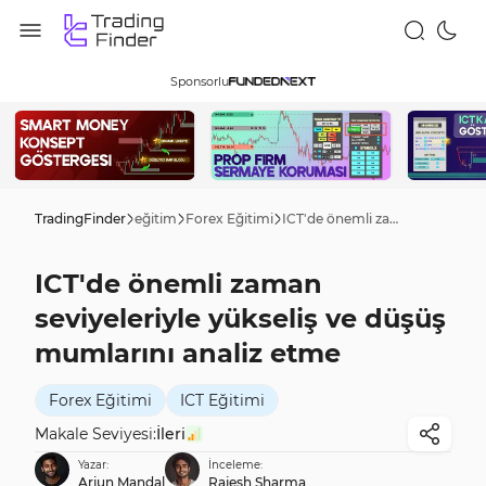
Sponsorlu
TradingFinder
eğitim
Forex Eğitimi
ICT'de önemli zaman seviyeleriyle yükseliş ve düşüş mumlarını analiz etme
ICT'de önemli zaman
seviyeleriyle yükseliş ve düşüş
mumlarını analiz etme
Forex Eğitimi
ICT Eğitimi
Makale Seviyesi:
İleri
Yazar:
İnceleme:
Arjun Mandal
Rajesh Sharma