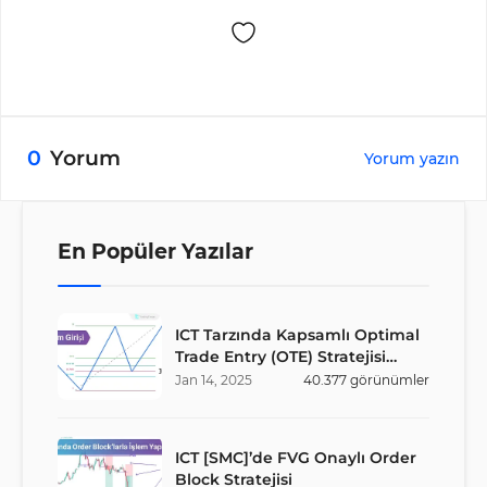
0
Yorum
Yorum yazın
En Popüler Yazılar
ICT Tarzında Kapsamlı Optimal
Trade Entry (OTE) Stratejisi
Rehberi
Jan
14
,
2025
40.377
görünümler
ICT [SMC]’de FVG Onaylı Order
Block Stratejisi