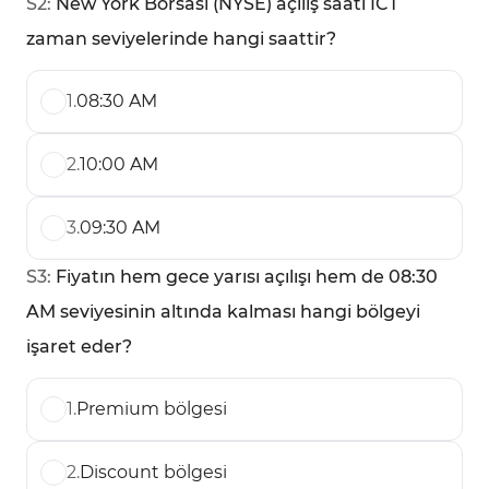
S
2
:
New York Borsası (NYSE) açılış saati ICT
zaman seviyelerinde hangi saattir?
1
.
08:30 AM
2
.
10:00 AM
3
.
09:30 AM
S
3
:
Fiyatın hem gece yarısı açılışı hem de 08:30
AM seviyesinin altında kalması hangi bölgeyi
işaret eder?
1
.
Premium bölgesi
2
.
Discount bölgesi