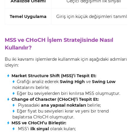
Analizde Önemi
Geçici değişimin ilk sinyali
Temel Uygulama
Giriş için küçük değişimleri tanımlar
MSS ve CHoCH İşlem Stratejisinde Nasıl
Kullanılır?
Bu iki kavramı işlemlerde kullanmak için aşağıdaki adımları
izleyin:
Market Structure Shift (MSS)’i Tespit Et:
Grafiği analiz ederek
Swing High
ve
Swing Low
noktalarını belirle;
Eğer bu seviyelerden biri kırılırsa MSS oluşmuştur.
Change of Character (CHoCH)’i Tespit Et:
Piyasadaki
ana yapısal noktaları
belirle;
Eğer fiyat bu seviyeleri kırar ve yeni bir trend
başlatırsa CHoCH oluşmuştur.
MSS ve CHoCH’u Birleştir:
MSS’i
ilk sinyal
olarak kulan;