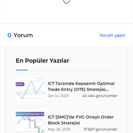
0
Yorum
Yorum yazın
En Popüler Yazılar
ICT Tarzında Kapsamlı Optimal
Trade Entry (OTE) Stratejisi
Rehberi
Jan
14
,
2025
40.464
görünümler
ICT [SMC]’de FVG Onaylı Order
Block Stratejisi
May
26
,
2025
37.607
görünümler