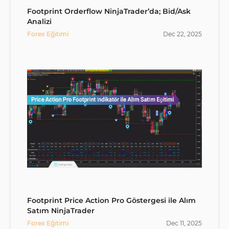
Footprint Orderflow NinjaTrader’da; Bid/Ask
Analizi
Forex Eğitimi
Dec
22
,
2025
Footprint Price Action Pro Göstergesi ile Alım
Satım NinjaTrader
Forex Eğitimi
Dec
11
,
2025