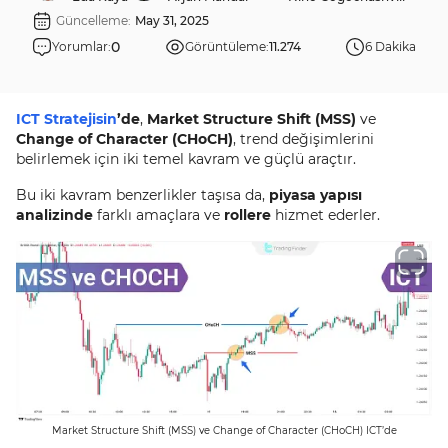
Güncelleme:
May 31, 2025
0
Yorumlar:
Görüntüleme:
11.274
6 Dakika
ICT Stratejisin
’de
,
Market Structure Shift (MSS)
ve
Change of Character (CHoCH)
, trend değişimlerini
belirlemek için iki temel kavram ve güçlü araçtır.
Bu iki kavram benzerlikler taşısa da,
piyasa yapısı
analizinde
farklı amaçlara ve
rollere
hizmet ederler.
Market Structure Shift (MSS) ve Change of Character (CHoCH) ICT’de