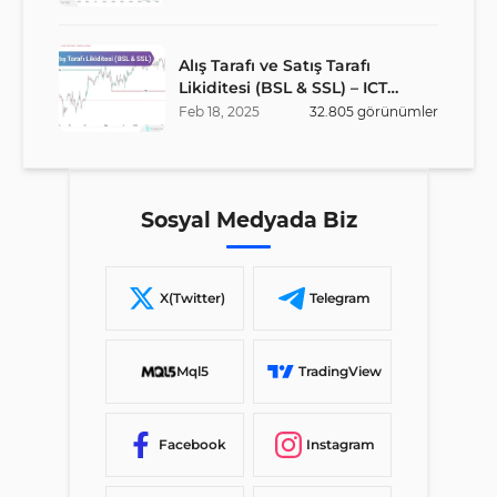
Alış Tarafı ve Satış Tarafı
Likiditesi (BSL & SSL) – ICT
Stratejisi
Feb
18
,
2025
32.805
görünümler
Sosyal Medyada Biz
X(Twitter)
Telegram
Mql5
TradingView
Facebook
Instagram