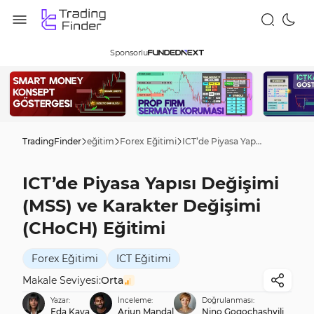
Sponsorlu
TradingFinder
eğitim
Forex Eğitimi
ICT’de Piyasa Yapısı Değişimi (MSS) ve Karakter Değişimi (CHoCH) Eğitimi
ICT’de Piyasa Yapısı Değişimi
(MSS) ve Karakter Değişimi
(CHoCH) Eğitimi
Forex Eğitimi
ICT Eğitimi
Makale Seviyesi:
Orta
Yazar:
İnceleme:
Doğrulanması:
Eda Kaya
Arjun Mandal
Nino Gogochashvili