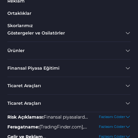
Reklam
Ortaklıklar
Skorlarımız
Göstergeler ve Osilatörler
Ürünler
Finansal Piyasa Eğitimi
Ticaret Araçları
Ticaret Araçları
Risk Açıklaması:
Finansal piyasalarda
Fazlasını Göster
yer almak yüksek risk içerir ve
Feragatname:
[TradingFinder.com],
Fazlasını Göster
yatırımınızın bir kısmını veya
olası kayıplar veya zararlar için hiçbir
Gelir ve Reklam
Fazlasını Göster