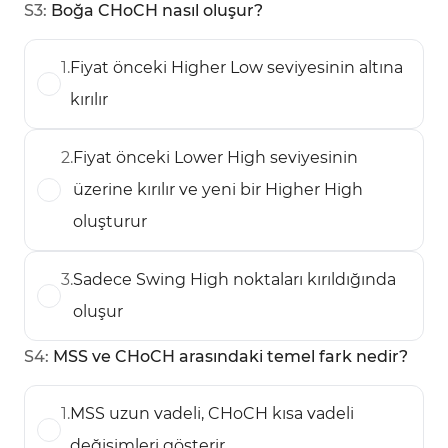
S
3
:
Boğa CHoCH nasıl oluşur?
1
.
Fiyat önceki Higher Low seviyesinin altına
kırılır
2
.
Fiyat önceki Lower High seviyesinin
üzerine kırılır ve yeni bir Higher High
oluşturur
3
.
Sadece Swing High noktaları kırıldığında
oluşur
S
4
:
MSS ve CHoCH arasındaki temel fark nedir?
1
.
MSS uzun vadeli, CHoCH kısa vadeli
değişimleri gösterir