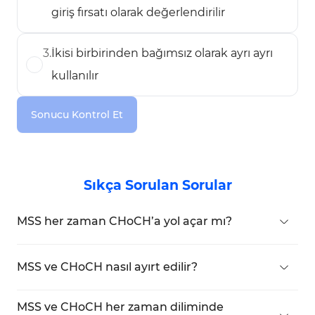
giriş fırsatı olarak değerlendirilir
3
.
İkisi birbirinden bağımsız olarak ayrı ayrı
kullanılır
Sonucu Kontrol Et
Sıkça Sorulan Sorular
MSS her zaman CHoCH’a yol açar mı?
Hayır. MSS bazen CHoCH’a yol açabilir, ancak
yalnızca geçici bir trend değişimini de
MSS ve CHoCH nasıl ayırt edilir?
gösterebilir.
MSS
, genellikle Swing noktalarında kısa vadeli
gerçekleşirken,
CHoCH
, ana yapısal seviyelerde
MSS ve CHoCH her zaman diliminde