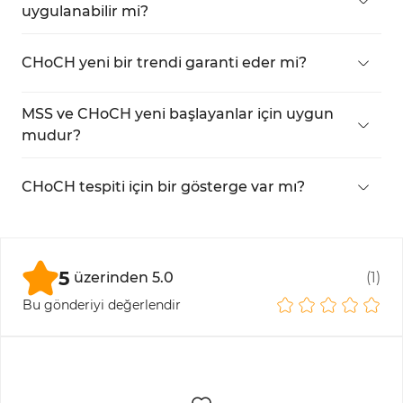
uzun vadeli değişimi ifade eder.
uygulanabilir mi?
Evet, her iki kavram da tüm zaman dilimlerine
uygulanabilir. Ancak,
yüksek zaman dilimlerinde
CHoCH yeni bir trendi garanti eder mi?
daha etkilidirler.
Hayır. CHoCH
muhtemel bir trend değişimini
gösterir; ancak diğer tüm araçlar gibi,
kesin
MSS ve CHoCH yeni başlayanlar için uygun
dönüş garantisi vermez.
mudur?
Evet,
pratik ve çalışmayla
yeni başlayanlar bu
kavramları öğrenebilir ve piyasayı daha iyi analiz
CHoCH tespiti için bir gösterge var mı?
edebilir.
Evet,
TFlab Market Structure Göstergesi
, farklı
türdeki CHoCH’ları
otomatik olarak tanımlar ve
görüntüler.
5
üzerinden
5.0
(
1
)
Bu gönderiyi değerlendir