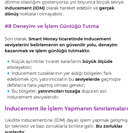
dönme olasılığını gösteriyorsa, yol boyunca birçok seviye
inducement (IDM)
olarak hareket edebilir ve
gerçek
dönüş
noktaları olmayabilir.
#8 Deneyim ve İşlem Günlüğü Tutma
Son olarak,
Smart Money
ticaretinde inducement
seviyelerini belirlemenin en güvenilir yolu,
deneyim
kazanmak
ve işlem günlüğü tutmaktır
.
Küçük ayrıntılar ticaret kararlarını
büyük ölçüde
etkileyebilir;
İnducement tuzaklarının yer aldığı bölgeleri fark
edebilmek için, yatırımcıların bu
seviyelerde
geçmişte
defalarca hata yapmış olması gerekir;
Bu bölgeler,
yatırımcıları tuzağa
düşüren asıl
inducement seviyeleridir.
İnducement ile İşlem Yapmanın Sınırlamaları
Likidite inducementine (IDM) dayalı işlem yapmak gelişmiş
bir tekniktir ve bazı zorluklarla birlikte gelir.
Bu zorluklar
şunlardır
: