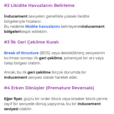
#2 Likidite Havuzlarını Belirleme
İnducement
seviyeleri genellikle yüksek likidite
bölgeleriyle hizalanır.
Bu nedenle
likidite havuzlarını
belirleyerek
inducement
bölgeleri
tespit edilebilir.
#3 İlk Geri Çekilme Kuralı
Break of Structure
(BOS) veya destek/direnç seviyesinin
kırılması sonrası ilk
geri çekilme
, potansiyel bir arz veya
talep bölgesi olabilir.
Ancak, bu ilk
geri çekilme
birçok durumda bir
inducement
seviyesi olarak hareket eder.
#4 Erken Dönüşler (Premature Reversals)
Eğer fiyat
, güçlü bir order block veya breaker block yerine
zayıf bir seviyede dönüş yapıyorsa, bu bir
inducement
seviyesi
olabilir.