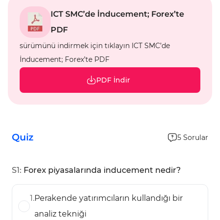
ICT SMC’de İnducement; Forex’te
PDF
sürümünü indirmek için tıklayın ICT SMC’de
İnducement; Forex’te PDF
PDF İndir
Quiz
5
Sorular
S
1
:
Forex piyasalarında inducement nedir?
1
.
Perakende yatırımcıların kullandığı bir
analiz tekniği