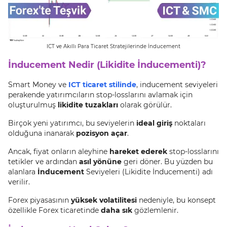
ICT ve Akıllı Para Ticaret Stratejilerinde İnducement
İnducement Nedir (Likidite İnducementi)?
Smart Money ve
ICT ticaret stilinde
, inducement seviyeleri
perakende yatırımcıların stop-losslarını avlamak için
oluşturulmuş
likidite tuzakları
olarak görülür.
Birçok yeni yatırımcı, bu seviyelerin
ideal giriş
noktaları
olduğuna inanarak
pozisyon açar
.
Ancak, fiyat onların aleyhine
hareket ederek
stop-losslarını
tetikler ve ardından
asıl yönüne
geri döner. Bu yüzden bu
alanlara
İnducement
Seviyeleri (Likidite İnducementi) adı
verilir.
Forex piyasasının
yüksek volatilitesi
nedeniyle, bu konsept
özellikle Forex ticaretinde
daha sık
gözlemlenir.