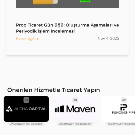
Prop Ticaret Günlüğü: Oluşturma Aşamaları ve
Periyodik İşlem İncelemesi
Forex Eğitimi
Nov
4
,
2025
Önerilen Hizmetle Ticaret Yapın
ad
ad
ad
Sermayen risk altındadır.
Sermayen risk altındadır.
Sermayen risk altınd