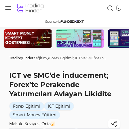
Sponsorlu
TradingFinder
eğitim
Forex Eğitimi
ICT ve SMC’de İnducement; Forex’te Perakende Yatırımcıları Avlayan Likidite
ICT ve SMC’de İnducement;
Forex’te Perakende
Yatırımcıları Avlayan Likidite
Forex Eğitimi
ICT Eğitimi
Smart Money Eğitimi
Makale Seviyesi:
Orta