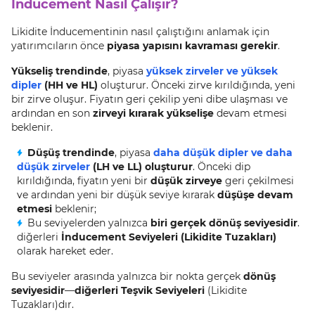
İnducement Nasıl Çalışır?
Likidite İnducementinin nasıl çalıştığını anlamak için
yatırımcıların önce
piyasa yapısını kavraması gerekir
.
Yükseliş trendinde
, piyasa
yüksek zirveler ve yüksek
dipler
(HH ve HL)
oluşturur. Önceki zirve kırıldığında, yeni
bir zirve oluşur. Fiyatın geri çekilip yeni dibe ulaşması ve
ardından en son
zirveyi kırarak yükselişe
devam etmesi
beklenir.
Düşüş trendinde
, piyasa
daha düşük dipler ve daha
düşük zirveler
(LH ve LL) oluşturur
. Önceki dip
kırıldığında, fiyatın yeni bir
düşük zirveye
geri çekilmesi
ve ardından yeni bir düşük seviye kırarak
düşüşe devam
etmesi
beklenir;
Bu seviyelerden yalnızca
biri gerçek dönüş seviyesidir
.
diğerleri
İnducement Seviyeleri (Likidite Tuzakları)
olarak hareket eder.
Bu seviyeler arasında yalnızca bir nokta gerçek
dönüş
seviyesidir
—
diğerleri Teşvik Seviyeleri
(Likidite
Tuzakları)dır.