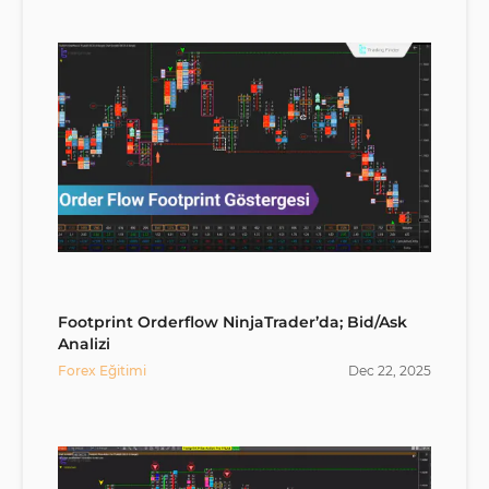
Footprint Orderflow NinjaTrader’da; Bid/Ask
Analizi
Forex Eğitimi
Dec
22
,
2025