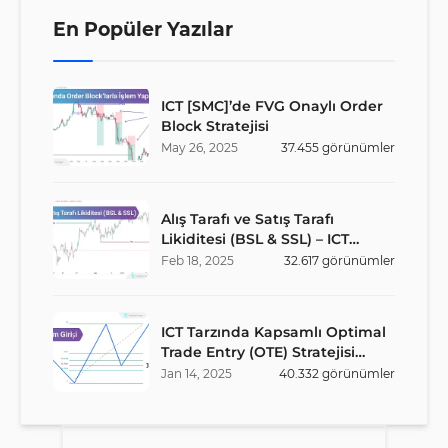
En Popüler Yazılar
ICT [SMC]’de FVG Onaylı Order
Block Stratejisi
May
26
,
2025
37.455
görünümler
Alış Tarafı ve Satış Tarafı
Likiditesi (BSL & SSL) – ICT
Stratejisi
Feb
18
,
2025
32.617
görünümler
ICT Tarzında Kapsamlı Optimal
Trade Entry (OTE) Stratejisi
Rehberi
Jan
14
,
2025
40.332
görünümler