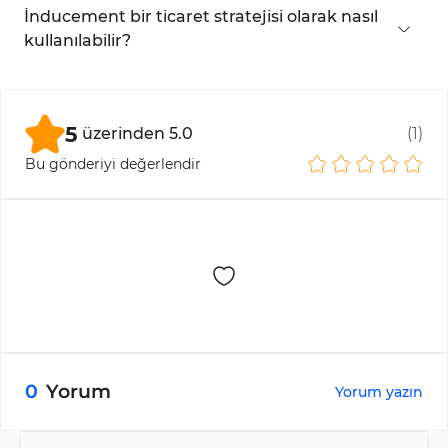
hareketinin tamamlanmasını bekleyerek uygun
İnducement bir ticaret stratejisi olarak nasıl
tanımlamasını sağlar.
zamanlanmış işlemler için kullanabilir.
kullanılabilir?
Likidite bölgelerini ve inducement tuzaklarını
belirleyerek, yatırımcılar inducement hareketinin
tamamlanmasını bekleyip ana piyasa trendiyle
5
üzerinden
5.0
(
1
)
uyumlu pozisyonlara girebilirler.
Bu gönderiyi değerlendir
0
Yorum
Yorum yazın