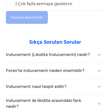
3
.
Çok fazla sermaye gerektirir
Sonucu Kontrol Et
Sıkça Sorulan Sorular
İnducement (Likidite İnducementi) nedir?
İnducement, büyük piyasa oyuncularının
perakende yatırımcıları yanlış pozisyonlar almaya
Forex’te inducement neden önemlidir?
yönlendirdiği piyasa koşullarını ifade eder.
Forex piyasasının yüksek volatilitesi nedeniyle,
inducement burada daha sık gözlemlenir.
İnducement nasıl tespit edilir?
Perakende yatırımcılar diğer finansal piyasalara
İnducement, sipariş akışını analiz ederek, likidite
kıyasla likidite tuzaklarına daha fazla düşme
havuzlarını belirleyerek ve farklı zaman
İnducement ile likidite arasındaki fark
eğilimindedir.
dilimlerindeki fiyat hareketlerini inceleyerek
nedir?