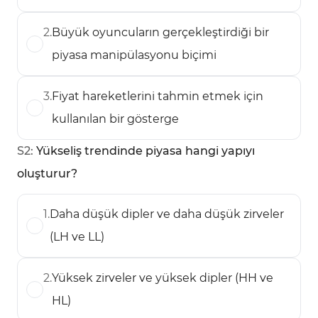
2
.
Büyük oyuncuların gerçekleştirdiği bir
piyasa manipülasyonu biçimi
3
.
Fiyat hareketlerini tahmin etmek için
kullanılan bir gösterge
S
2
:
Yükseliş trendinde piyasa hangi yapıyı
oluşturur?
1
.
Daha düşük dipler ve daha düşük zirveler
(LH ve LL)
2
.
Yüksek zirveler ve yüksek dipler (HH ve
HL)