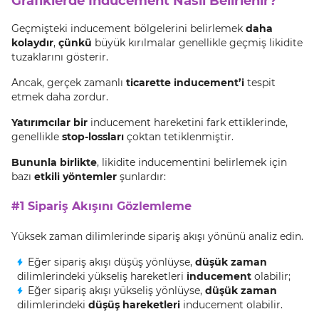
Grafiklerde İnducement Nasıl Belirlenir?
Geçmişteki inducement bölgelerini belirlemek
daha
kolaydır
,
çünkü
büyük kırılmalar genellikle geçmiş likidite
tuzaklarını gösterir.
Ancak, gerçek zamanlı
ticarette inducement’i
tespit
etmek daha zordur.
Yatırımcılar bir
inducement hareketini fark ettiklerinde,
genellikle
stop-lossları
çoktan tetiklenmiştir.
Bununla birlikte
, likidite inducementini belirlemek için
bazı
etkili yöntemler
şunlardır:
#1 Sipariş Akışını Gözlemleme
Yüksek zaman dilimlerinde sipariş akışı yönünü analiz edin.
Eğer sipariş akışı düşüş yönlüyse,
düşük zaman
dilimlerindeki yükseliş hareketleri
inducement
olabilir;
Eğer sipariş akışı yükseliş yönlüyse,
düşük zaman
dilimlerindeki
düşüş hareketleri
inducement olabilir.