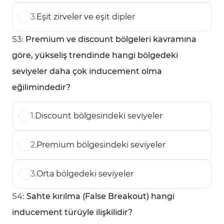
3
.
Eşit zirveler ve eşit dipler
S
3
:
Premium ve discount bölgeleri kavramına
göre, yükseliş trendinde hangi bölgedeki
seviyeler daha çok inducement olma
eğilimindedir?
1
.
Discount bölgesindeki seviyeler
2
.
Premium bölgesindeki seviyeler
3
.
Orta bölgedeki seviyeler
S
4
:
Sahte kırılma (False Breakout) hangi
inducement türüyle ilişkilidir?