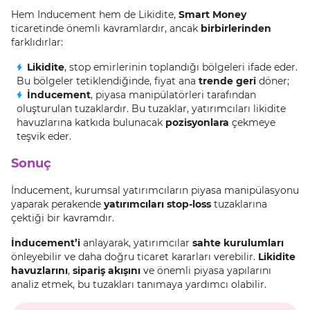
Hem Inducement hem de Likidite,
Smart Money
ticaretinde önemli kavramlardır, ancak
birbirlerinden
farklıdırlar:
Likidite
, stop emirlerinin toplandığı bölgeleri ifade eder.
Bu bölgeler tetiklendiğinde, fiyat ana
trende geri
döner;
İnducement
, piyasa manipülatörleri tarafından
oluşturulan tuzaklardır. Bu tuzaklar, yatırımcıları likidite
havuzlarına katkıda bulunacak
pozisyonlara
çekmeye
teşvik eder.
Sonuç
İnducement, kurumsal yatırımcıların piyasa manipülasyonu
yaparak perakende
yatırımcıları stop-loss
tuzaklarına
çektiği bir kavramdır.
İnducement’i
anlayarak, yatırımcılar
sahte kurulumları
önleyebilir ve daha doğru ticaret kararları verebilir.
Likidite
havuzlarını
,
sipariş akışını
ve önemli piyasa yapılarını
analiz etmek, bu tuzakları tanımaya yardımcı olabilir.