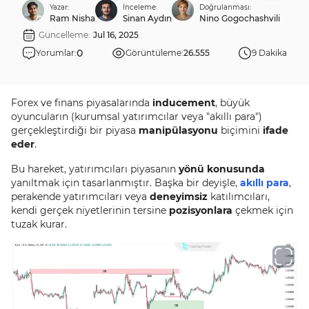
Yazar:
İnceleme:
Doğrulanması:
Ram Nisha
Sinan Aydın
Nino Gogochashvili
Güncelleme:
Jul 16, 2025
0
Yorumlar:
Görüntüleme:
26.555
9 Dakika
Forex ve finans piyasalarında
inducement
, büyük
oyuncuların (kurumsal yatırımcılar veya "akıllı para")
gerçekleştirdiği bir piyasa
manipülasyonu
biçimini
ifade
eder
.
Bu hareket, yatırımcıları piyasanın
yönü konusunda
yanıltmak için tasarlanmıştır. Başka bir deyişle,
akıllı para
,
perakende yatırımcıları veya
deneyimsiz
katılımcıları,
kendi gerçek niyetlerinin tersine
pozisyonlara
çekmek için
tuzak kurar.