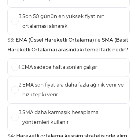
3
.
Son 50 günün en yüksek fiyatının
ortalaması alınarak
S
3
:
EMA (Üssel Hareketli Ortalama) ile SMA (Basit
Hareketli Ortalama) arasındaki temel fark nedir?
1
.
EMA sadece hafta sonları çalışır
2
.
EMA son fiyatlara daha fazla ağırlık verir ve
hızlı tepki verir
3
.
SMA daha karmaşık hesaplama
yöntemleri kullanır
S
4
:
Hareketli ortalama kesişim stratejisinde alım