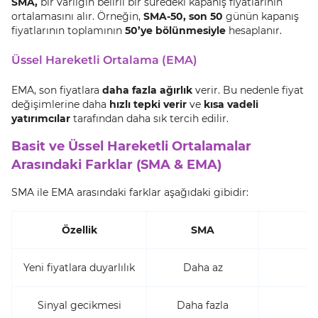
SMA,
bir varlığın belirli bir süredeki kapanış fiyatlarının
ortalamasını alır. Örneğin,
SMA-50, son 50
günün kapanış
fiyatlarının toplamının
50’ye bölünmesiyle
hesaplanır.
Üssel Hareketli Ortalama (EMA)
EMA, son fiyatlara
daha fazla ağırlık
verir. Bu nedenle fiyat
değişimlerine daha
hızlı tepki verir
ve
kısa vadeli
yatırımcılar
tarafından daha sık tercih edilir.
Basit ve Üssel Hareketli Ortalamalar
Arasındaki Farklar (SMA & EMA)
SMA ile EMA arasındaki farklar aşağıdaki gibidir:
Özellik
SMA
Yeni fiyatlara duyarlılık
Daha az
Sinyal gecikmesi
Daha fazla