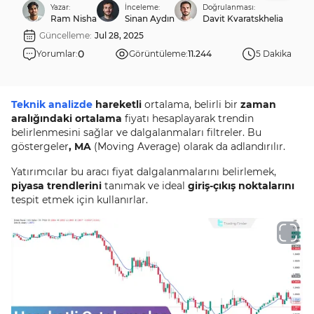
Yazar:
İnceleme:
Doğrulanması:
Ram Nisha
Sinan Aydın
Davit Kvaratskhelia
Güncelleme:
Jul 28, 2025
0
Yorumlar:
Görüntüleme:
11.244
5 Dakika
Teknik analizde
hareketli
ortalama, belirli bir
zaman
aralığındaki ortalama
fiyatı hesaplayarak trendin
belirlenmesini sağlar ve dalgalanmaları filtreler. Bu
göstergeler
, MA
(Moving Average) olarak da adlandırılır.
Yatırımcılar bu aracı fiyat dalgalanmalarını belirlemek,
piyasa trendlerini
tanımak ve ideal
giriş-çıkış noktalarını
tespit etmek için kullanırlar.