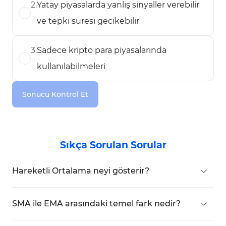
2
.
Yatay piyasalarda yanlış sinyaller verebilir
ve tepki süresi gecikebilir
3
.
Sadece kripto para piyasalarında
kullanılabilmeleri
Sonucu Kontrol Et
Sıkça Sorulan Sorular
Hareketli Ortalama neyi gösterir?
Bir varlığın belirli bir zaman aralığında ortalama
fiyatını hesaplar ve yatırımcılara genel piyasa
SMA ile EMA arasındaki temel fark nedir?
yönünü (trend) anlamada yardımcı olur.
SMA, fiyatların basit ortalamasıdır ve tüm verilere