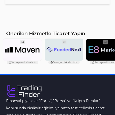
Önerilen Hizmetle Ticaret Yapın
ad
ad
ad
Sermayen risk altındadır.
Sermayen risk altındadır.
Sermayen risk altınd
Finansal piyasalar "Forex", "Borsa" ve "Kripto Paralar"
konusunda eksiksiz eğitim, yalnızca test edilmiş ticaret