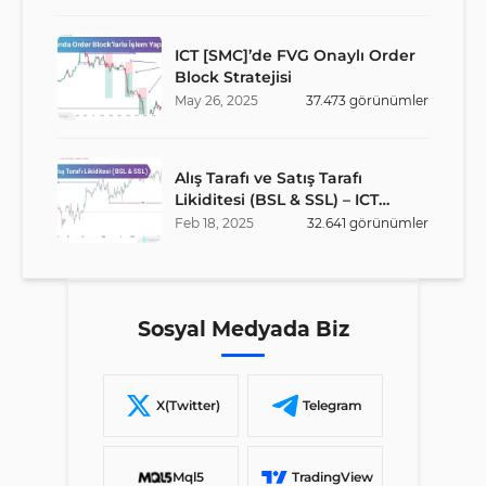
ICT [SMC]’de FVG Onaylı Order
Block Stratejisi
May
26
,
2025
37.473
görünümler
Alış Tarafı ve Satış Tarafı
Likiditesi (BSL & SSL) – ICT
Stratejisi
Feb
18
,
2025
32.641
görünümler
Sosyal Medyada Biz
X(Twitter)
Telegram
Mql5
TradingView