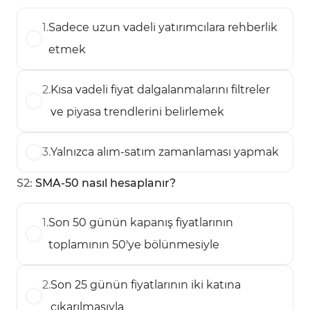
1
.
Sadece uzun vadeli yatırımcılara rehberlik
etmek
2
.
Kısa vadeli fiyat dalgalanmalarını filtreler
ve piyasa trendlerini belirlemek
3
.
Yalnızca alım-satım zamanlaması yapmak
S
2
:
SMA-50 nasıl hesaplanır?
1
.
Son 50 günün kapanış fiyatlarının
toplamının 50'ye bölünmesiyle
2
.
Son 25 günün fiyatlarının iki katına
çıkarılmasıyla