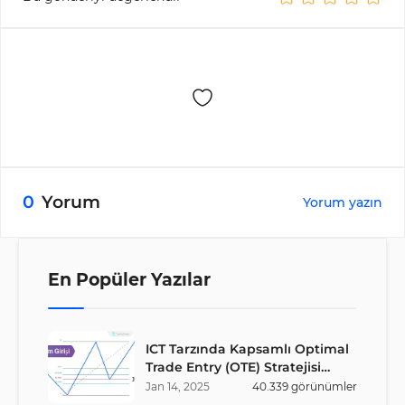
0
Yorum
Yorum yazın
En Popüler Yazılar
ICT Tarzında Kapsamlı Optimal
Trade Entry (OTE) Stratejisi
Rehberi
Jan
14
,
2025
40.339
görünümler