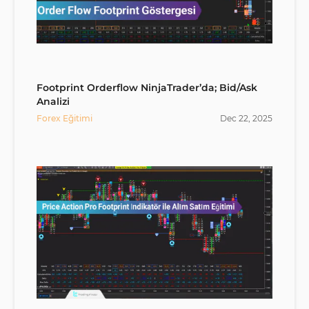
Footprint Orderflow NinjaTrader’da; Bid/Ask
Analizi
Forex Eğitimi
Dec
22
,
2025