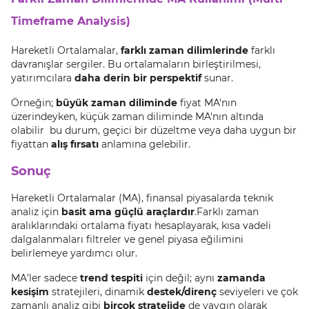
Timeframe Analysis)
Hareketli Ortalamalar,
farklı zaman dilimlerinde
farklı
davranışlar sergiler. Bu ortalamaların birleştirilmesi,
yatırımcılara
daha derin bir perspektif
sunar.
Örneğin;
büyük zaman diliminde
fiyat MA'nın
üzerindeyken, küçük zaman diliminde MA'nın altında
olabilir bu durum, geçici bir düzeltme veya daha uygun bir
fiyattan
alış fırsatı
anlamına gelebilir.
Sonuç
Hareketli Ortalamalar (MA), finansal piyasalarda teknik
analiz için
basit ama güçlü araçlardır
.Farklı zaman
aralıklarındaki ortalama fiyatı hesaplayarak, kısa vadeli
dalgalanmaları filtreler ve genel piyasa eğilimini
belirlemeye yardımcı olur.
MA’ler sadece
trend tespiti
için değil; aynı
zamanda
kesişim
stratejileri, dinamik
destek/direnç
seviyeleri ve çok
zamanlı analiz gibi
birçok stratejide
de yaygın olarak