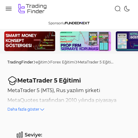
Sponsorlu
TradingFinder
eğitim
Forex Eğitimi
MetaTrader 5 Eğitimi
MetaTrader 5 Eğitimi
MetaTrader 5 (MT5), Rus yazılım şirketi
MetaQuotes tarafından 2010 yılında piyasaya
Daha fazla göster
sürülen ücretsiz bir ticaret platformudur. Platform,
Forex, Kripto, Hisse Senetleri, Vadeli İşlemler ve
Endeksler gibi çeşitli piyasalardan kesintisiz veri
Seviye: