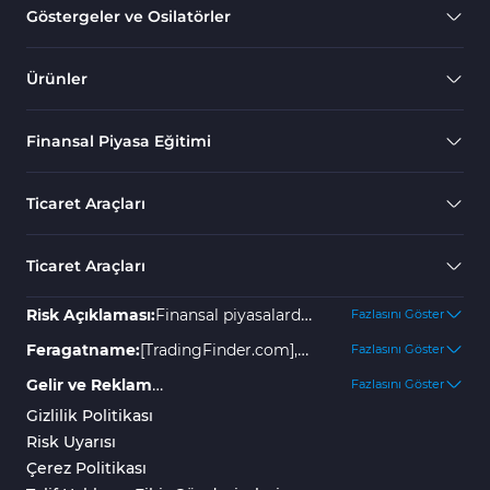
Göstergeler ve Osilatörler
Ürünler
Finansal Piyasa Eğitimi
Ticaret Araçları
Ticaret Araçları
Risk Açıklaması:
Finansal piyasalarda
Fazlasını Göster
yer almak yüksek risk içerir ve
Feragatname:
[TradingFinder.com],
Fazlasını Göster
yatırımınızın bir kısmını veya
olası kayıplar veya zararlar için hiçbir
Gelir ve Reklam
Fazlasını Göster
tamamını kaybetmenize neden
sorumluluk kabul etmez. Tüm
Açıklaması:
"TradingFinder"
Gizlilik Politikası
olabilir. Kayıpları önlemek için
kararlar bireyin kendi
platformu çeşitli hizmetler
Risk Uyarısı
herhangi bir garanti veya belirli
sorumluluğundadır. Geçmiş sonuçlar
sunmaktadır; bazıları ücretsiz olup,
Çerez Politikası
yönergeler yoktur. Broker
gelecekteki başarıyı garanti etmez, bu