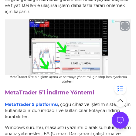
ve fiyat 1.09194’e ulaşırsa işlem daha fazla zararı önlemek
için kapanır.
MetaTrader 5’te bir işlem açma ve sermaye yönetimi için stop loss ayarlama
yöntemi
MetaTrader 5’i İndirme Yöntemi
MetaTrader 5 platformu
, çoğu cihaz ve işletim sistemi için
kullanılabilir durumdadır ve kullanıcılar kolayca indirip
kurabilirler.
Windows sürümü, masaüstü yazılımı olarak sunulur ve tam
analiz yetenekleri, EA (Uzman Danışman) çalıştırma ve