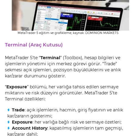
MetaTrader 5 eğitim ve grafikleme; kaynak: DOMINION MARKETS
Terminal (Araç Kutusu)
MetaTrader 5’te “
Terminal
” (Toolbox), hesap bilgileri ve
işlemlerin yönetimi için merkez görevi görür. “Trade”
sekmesi açık işlemleri, pozisyon büyüklüklerini ve anlık
kar/zarar durumunu gösterir.
“
Exposure
” bölümü, her varlığa tahsis edilen sermaye
miktarını ve risk düzeyini görüntüler. MetaTrader 5’te
Terminal özellikleri:
Trade
: açık işlemlerin, hacmin, giriş fiyatının ve anlık
kar/zararın gösterimi;
Exposure
: her varlığa bağlı risk ve sermaye özetleri;
Account History
: kapatılmış işlemlerin tam geçmişi,
kar/zarar dahil;