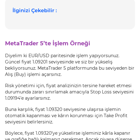
İlginizi Çekebilir :
MetaTrader 5’te İşlem Örneği
Diyelim ki EUR/USD paritesinde işlem yapıyorsunuz.
Güncel fiyat 1.09201 seviyesinde ve siz bir yükseliş
bekliyorsunuz. MetaTrader 5 platformunda bu seviyeden bir
Alış (Buy) işlemi açarsınız.
Risk yönetimi için, fiyat analizinizin tersine hareket etmesi
durumunda zararı sınırlamak amacıyla Stop Loss seviyesini
1.09194’e ayarlarsınız.
Buna karşılık, fiyat 1.09320 seviyesine ulaşırsa işlemin
otomatik kapanması ve kârın korunması için Take Profit
seviyesini belirlersiniz.
Böylece, fiyat 1.09320’ye yükselirse işleminiz kârla kapanır
ve grafiğe bağlı kalmanız gerekmez. Ancak piyasa düşerse