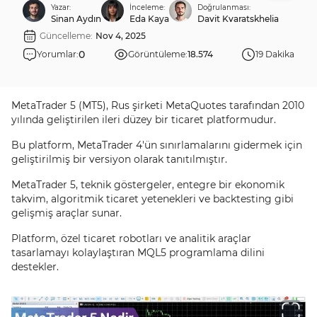
Yazar:
İnceleme:
Doğrulanması:
Sinan Aydın
Eda Kaya
Davit Kvaratskhelia
Güncelleme:
Nov 4, 2025
0
Yorumlar:
Görüntüleme:
18.574
19 Dakika
MetaTrader 5 (MT5), Rus şirketi MetaQuotes tarafından 2010
yılında geliştirilen ileri düzey bir ticaret platformudur.
Bu platform, MetaTrader 4'ün sınırlamalarını gidermek için
geliştirilmiş bir versiyon olarak tanıtılmıştır.
MetaTrader 5, teknik göstergeler, entegre bir ekonomik
takvim, algoritmik ticaret yetenekleri ve backtesting gibi
gelişmiş araçlar sunar.
Platform, özel ticaret robotları ve analitik araçlar
tasarlamayı kolaylaştıran MQL5 programlama dilini
destekler.