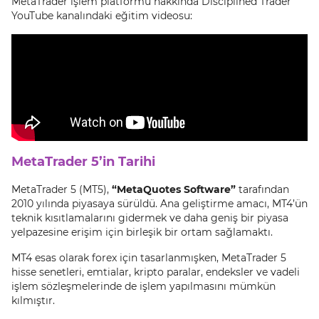
MetaTrader işlem platformu hakkında Disciplined Trader
YouTube kanalındaki eğitim videosu:
MetaTrader 5’in Tarihi
MetaTrader 5 (MT5),
“MetaQuotes Software”
tarafından
2010 yılında piyasaya sürüldü. Ana geliştirme amacı, MT4’ün
teknik kısıtlamalarını gidermek ve daha geniş bir piyasa
yelpazesine erişim için birleşik bir ortam sağlamaktı.
MT4 esas olarak forex için tasarlanmışken, MetaTrader 5
hisse senetleri, emtialar, kripto paralar, endeksler ve vadeli
işlem sözleşmelerinde de işlem yapılmasını mümkün
kılmıştır.