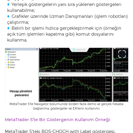
Yerleşik göstergelerin yanı sıra yüklenen göstergeleri
kullanabilme;
Grafikler üzerinde Uzman Danışmanları (işlem robotları)
çalıştırma;
Belirli bir işlemi hızlıca gerçekleştirmek için (örneğin
açık tüm işlemleri kapatma gibi) komut dosyalarını
kullanma.
MetaTrader 5’te Navigator bölümünde birden fazla demo ve gerçek hesaba
bağlanma, göstergeler ve EA’lerin kullanımı
MetaTrader 5’te Bir Göstergenin Kullanım Örneği
MetaTrader 5’teki BOS-CHOCH with Label göstergesi,