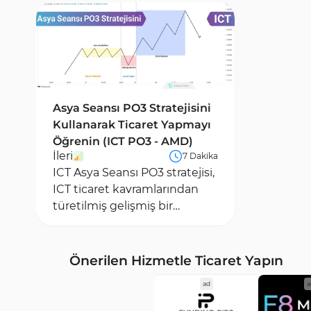
Asya Seansı PO3 Stratejisini
Kullanarak Ticaret Yapmayı
Öğrenin (ICT PO3 - AMD)
İleri
7 Dakika
ICT Asya Seansı PO3 stratejisi,
ICT ticaret kavramlarından
türetilmiş gelişmiş bir
yöntemdir. Bu strateji,
özellikle Asya Seansı...
Önerilen Hizmetle Ticaret Yapın
ad
a