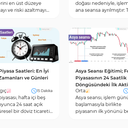
erini en üst düzeye
doğası nedeniyle, işle
yı ve riski azaltmayı
ana seansa ayrılmıştır: 
an bir dizi kuralı
Sydney, Londra ve Ne
. Bu nedenle, uzun...
York.Bunlar arasında,...
Piyasa Saatleri: En İyi
Asya Seansı Eğitimi; F
Zamanları ve Günleri
Piyasasının 24 Saatlik
Döngüsündeki İlk Akti
gıç
Orta
15 Dakika
Aşama
iyasası, hafta içi beş
Asya seansı, işlem gü
yunca 24 saat açık
başlamasıyla birlikte
resel bir döviz ticareti
piyasanın ilk yönünü bel
sıdır. Pazar günü 00:00
Londra ve New York
C’de...
seanslarına kıyasla işl