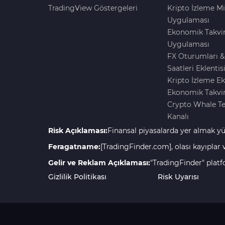
TradingView Göstergeleri
Kripto İzleme Mi
Uygulaması
Ekonomik Takvi
Uygulaması
FX Oturumları &
Saatleri Eklentis
Kripto İzleme Ek
Ekonomik Takvim
Crypto Whale T
Kanalı
Risk Açıklaması:
Finansal piyasalarda yer almak yü
Kayıpları önlemek için herhangi bir garanti veya be
Feragatname:
[TradingFinder.com], olası kayıplar
%63-88.5'i yatırdıkları fonları kaybetmekte ve %15'
Geçmiş sonuçlar gelecekteki başarıyı garanti etmez,
Gelir ve Reklam Açıklaması:
"TradingFinder" platf
Marj üzerinde Forex, opsiyon, kripto para ve CFD tic
diğerleri ücretli veya abonelik yoluyla sunulmaktadı
Gizlilik Politikası
Risk Uyarısı
finansal piyasada veya finansal enstrümanlarda iş
iletmemize ve "broker sponsorları", "finansal şirk
olmaktadır.
Gelirlerimizi reklamlar, broker sponsorla
üyelikleri, kanal üyelikleri, yazılım satışları ve da
okuyup bilinçli seçimler yapabilmeleri için gerçekle