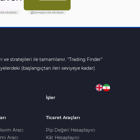
isk altındadır.
Sermayen risk altındadır.
ı ve stratejileri ile tamamlanır. "Trading Finder"
lerdeki (başlangıçtan ileri seviyeye kadar)
İşler
arı
Ticaret Araçları
kvim Aracı
Pip Değeri Hesaplayıcı
imi Aracı
Kâr Hesaplayıcı