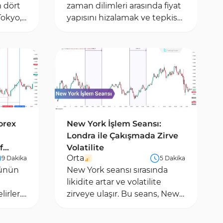
m dört
zaman dilimleri arasında fiyat
Tokyo,
yapısını hizalamak ve tepkisel
w
piyasa bölgelerine giriş
yapmak için bir...
orex
New York İşlem Seansı:
Londra ile Çakışmada Zirve
f
Volatilite
Orta
9 Dakika
5 Dakika
nünün
New York seansı sırasında
likidite artar ve volatilite
irler.
zirveye ulaşır. Bu seans, New
York yerel saatiyle 08:00’de
em
başlar ve...