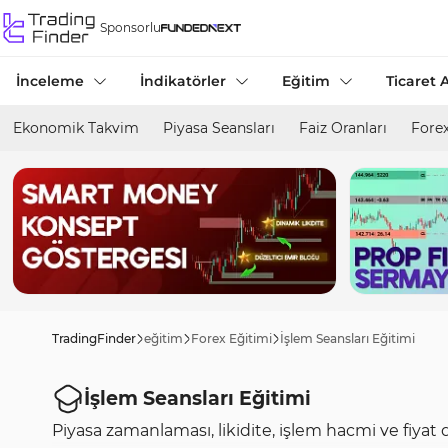
Sponsorlu
İnceleme
İndikatörler
Eğitim
Ticaret A
Ekonomik Takvim
Piyasa Seansları
Faiz Oranları
Forex
TradingFinder
eğitim
Forex Eğitimi
İşlem Seansları Eğitimi
İşlem Seansları Eğitimi
Piyasa zamanlaması, likidite, işlem hacmi ve fiyat