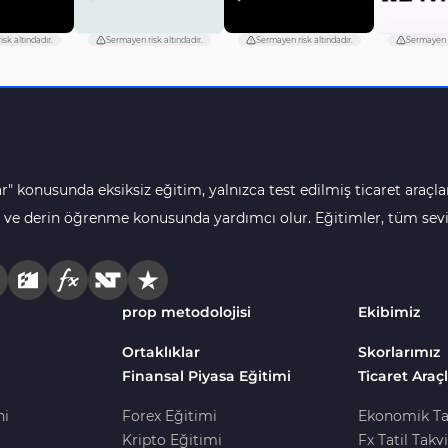
sk altındadır.
Sermayen risk altındadır.
Sermayen risk altındadır.
Sermayen r
r" konusunda eksiksiz eğitim, yalnızca test edilmiş ticaret araçlar
 ve derin öğrenme konusunda yardımcı olur. Eğitimler, tüm seviye
prop metodolojisi
Ekibimiz
Ortaklıklar
Skorlarımız
Finansal Piyasa Eğitimi
Ticaret Araçl
ni
Forex Eğitimi
Ekonomik Ta
Kripto Eğitimi
Fx Tatil Takv