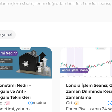
cıların işlem stratejilerini doğrudan belirler. Londra seans
 zaman dilimi, genellikle en volatil fiyat hareketlerinin 
tralya doları gibi para birimleri için önemli fiyat hareketl
giriş ve çıkış noktalarını belirleme konusunda yardımcı ol
esyonel
eknikleri hakkında özel eğitim içeriklerine erişim sağlanabil
önetimi Nedir -
Londra İşlem Seansı; 
gale ve Anti-
Zaman Diliminde Kes
gale Teknikleri
Zamanlama
gıç
Orta
8 Dakika
önetimi, yatırım
Forex Piyasası'nın 24 sa