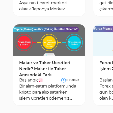
Asya’nın ticaret merkezi
getiril
olarak Japonya Merkez
çıkarma
Bankası, finansal kurumlar ve
amaçlay
ihracat şirketlerinin...
kapsar
Maker ve Taker Ücretleri
Forex 
Nedir? Maker ile Taker
İşlem 
Arasındaki Fark
Başlangıç
Başlan
11 Dakika
Bir alım-satım platformunda
Forex p
kripto para alıp satarken
gün bo
işlem ücretleri ödemeniz
olan kü
gerekir. Genellikle, kripto
piyasa
borsalarındaki işlem...
GMT-UT