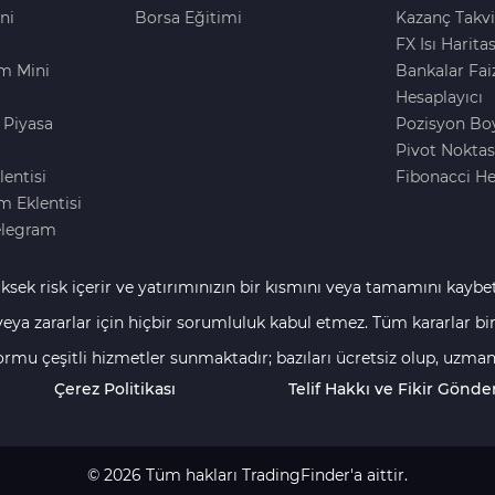
ni
Borsa Eğitimi
Kazanç Takvi
FX Isı Haritas
m Mini
Bankalar Fai
Hesaplayıcı
 Piyasa
Pozisyon Bo
i
Pivot Noktas
lentisi
Fibonacci He
 Eklentisi
elegram
ksek risk içerir ve yatırımınızın bir kısmını veya tamamını kaybe
lirli yönergeler yoktur. Broker araştırmalarına dayanan istatisti
 veya zararlar için hiçbir sorumluluk kabul etmez. Tüm kararlar b
ten azı kar elde etmektedir, geri kalanlar ise kayıplar ve kazançl
 bu yüzden finansal ve yatırım kararlarınızı en üst düzeyde dikka
ormu çeşitli hizmetler sunmaktadır; bazıları ücretsiz olup, uzma
areti yüksek risk içerir ve tüm yatırımcılar ve tüccarlar için uyg
r. Gelirlerimizi çeşitli yöntemlerle elde ediyoruz, bu da bize gerçe
Çerez Politikası
Telif Hakkı ve Fikir Gönde
lem yapmaya karar vermeden önce, yatırım hedeflerinizi dikkatlic
etlerden komisyonlar" ve "reklamlar" nedeniyle taraflı içerik ya
rı, broker tanıtımları, broker ve şirketlerle ortaklık programları, a
ha fazlası gibi birçok kanaldan elde ediyoruz. Bu, yatırımcıların ve 
© 2026 Tüm hakları TradingFinder'a aittir.
ri ve olayları doğru bir şekilde iletmemizi sağlar.
İçerik üretim e