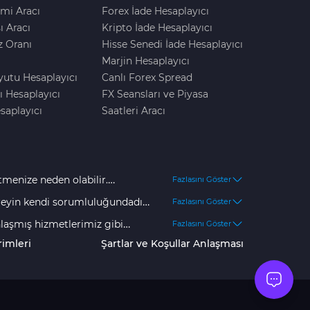
mi Aracı
Forex İade Hesaplayıcı
ı Aracı
Kripto İade Hesaplayıcı
z Oranı
Hisse Senedi İade Hesaplayıcı
Marjin Hesaplayıcı
yutu Hesaplayıcı
Canlı Forex Spread
ı Hesaplayıcı
FX Seansları ve Piyasa
saplayıcı
Saatleri Aracı
tmenize neden olabilir.
Fazlasını Göster
klerimize göre, müşterilerin
ireyin kendi sorumluluğundadır.
Fazlasını Göster
ar arasında dalgalanmaktadır.
tle alın.
nlaşmış hizmetlerimiz gibi
Fazlasını Göster
un değildir. Herhangi bir tür
kleri şeffaf bir şekilde
rimleri
Şartlar ve Koşullar Anlaşması
e değerlendirmelisiniz.
zmamamıza yardımcı
kıllı robot satışları, web sitesi
tüccarların içeriğimizi güvenle
kibimiz (metin, görüntüler,