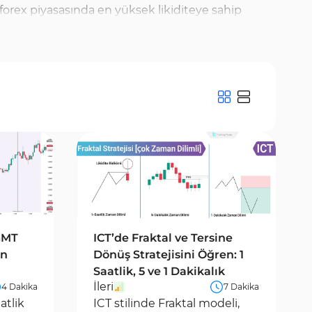
ı, forex piyasasında en yüksek likiditeye sahip
yaşandığı dönemdir. Asya seansı ise genellikle daha
erine sahne olabilir. Piyasa davranışlarının seans
ur. TradingFinder ürünleri üzerinden, seans bazlı
ir.
GMT
ICT’de Fraktal ve Tersine
in
Dönüş Stratejisini Öğren: 1
Saatlik, 5 ve 1 Dakikalık
İleri
4 Dakika
7 Dakika
atlik
ICT stilinde Fraktal modeli,