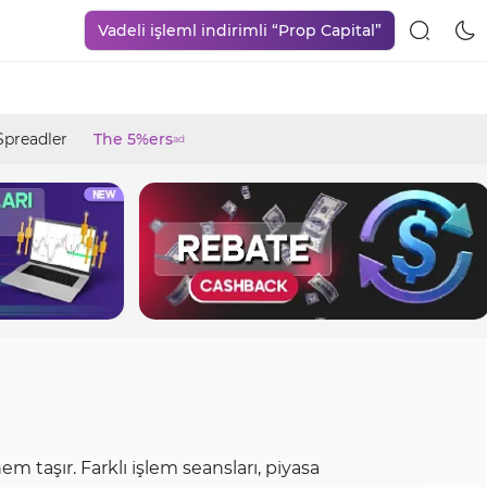
Vadeli işleml indirimli “Prop Capital”
Spreadler
The 5%ers
ad
 taşır. Farklı işlem seansları, piyasa