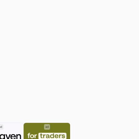
ad
ad