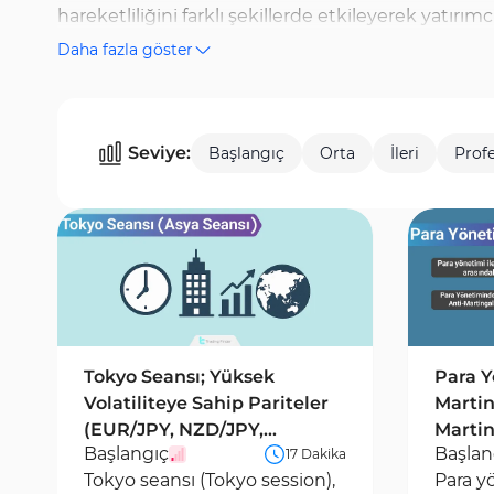
hareketliliğini farklı şekillerde etkileyerek yatırım
Daha fazla göster
seanstır. New York ve Londra seanslarının çakıştığı
düşük volatiliteye sahip olsa da, Japon yeni ve Avus
bazında anlaşılması, yatırımcılara en uygun işlem 
Seviye:
Başlangıç
Orta
İleri
Prof
stratejiler, likidite analizi ve işlem optimizasyon t
Tokyo Seansı; Yüksek
Para Y
Volatiliteye Sahip Pariteler
Martin
(EUR/JPY, NZD/JPY,
Martin
Başlangıç
Başlan
17 Dakika
GBP/JPY)
Tokyo seansı (Tokyo session),
Para y