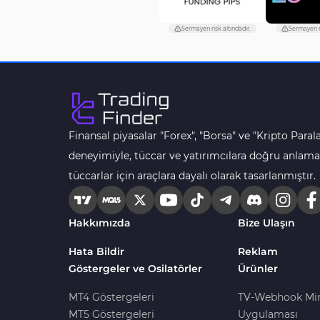
Sermayen risk altındadır.
Sermayen ri
Finansal piyasalar "Forex", "Borsa" ve "Kripto Parala
deneyimiyle, tüccar ve yatırımcılara doğru anlama
tüccarlar için araçlara dayalı olarak tasarlanmıştır.
Hakkımızda
Bize Ulaşın
Hata Bildir
Reklam
Göstergeler ve Osilatörler
Ürünler
MT4 Göstergeleri
TV-Webhook Mi
MT5 Göstergeleri
Uygulaması