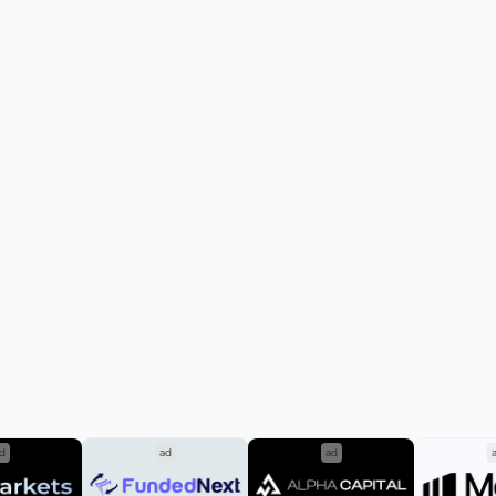
hacmi...
d
ad
ad