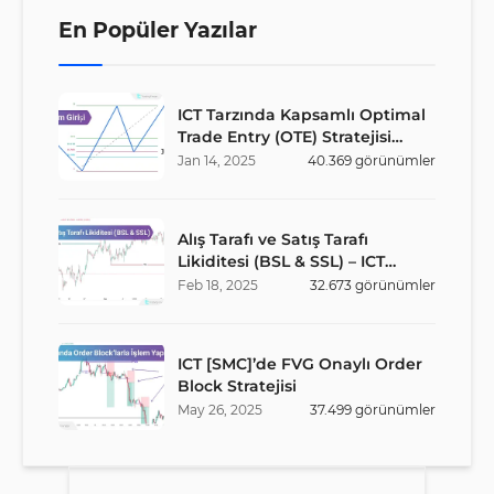
En Popüler Yazılar
ICT Tarzında Kapsamlı Optimal
Trade Entry (OTE) Stratejisi
Rehberi
Jan
14
,
2025
40.369
görünümler
Alış Tarafı ve Satış Tarafı
Likiditesi (BSL & SSL) – ICT
Stratejisi
Feb
18
,
2025
32.673
görünümler
ICT [SMC]’de FVG Onaylı Order
Block Stratejisi
May
26
,
2025
37.499
görünümler