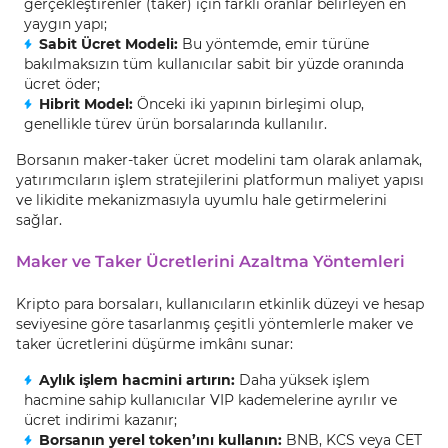
gerçekleştirenler (taker) için farklı oranlar belirleyen en
yaygın yapı;
Sabit Ücret Modeli:
Bu yöntemde, emir türüne
bakılmaksızın tüm kullanıcılar sabit bir yüzde oranında
ücret öder;
Hibrit Model:
Önceki iki yapının birleşimi olup,
genellikle türev ürün borsalarında kullanılır.
Borsanın maker-taker ücret modelini tam olarak anlamak,
yatırımcıların işlem stratejilerini platformun maliyet yapısı
ve likidite mekanizmasıyla uyumlu hale getirmelerini
sağlar.
Maker ve Taker Ücretlerini Azaltma Yöntemleri
Kripto para borsaları, kullanıcıların etkinlik düzeyi ve hesap
seviyesine göre tasarlanmış çeşitli yöntemlerle maker ve
taker ücretlerini düşürme imkânı sunar:
Aylık işlem hacmini artırın:
Daha yüksek işlem
hacmine sahip kullanıcılar VIP kademelerine ayrılır ve
ücret indirimi kazanır;
Borsanın yerel token’ını kullanın:
BNB, KCS veya CET