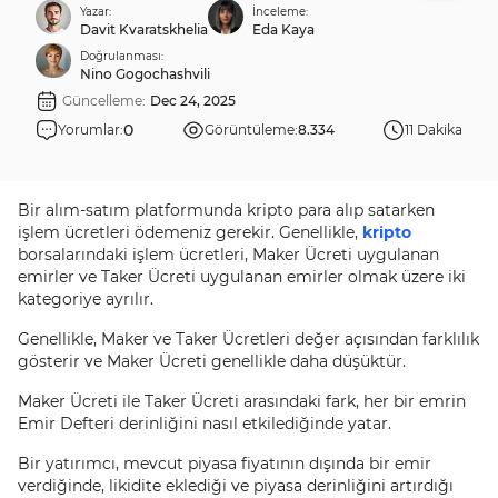
Yazar:
İnceleme:
Davit Kvaratskhelia
Eda Kaya
Doğrulanması:
Nino Gogochashvili
Güncelleme:
Dec 24, 2025
0
Yorumlar:
Görüntüleme:
8.334
11 Dakika
Bir alım-satım platformunda kripto para alıp satarken
işlem ücretleri ödemeniz gerekir. Genellikle,
kripto
borsalarındaki işlem ücretleri, Maker Ücreti uygulanan
emirler ve Taker Ücreti uygulanan emirler olmak üzere iki
kategoriye ayrılır.
Genellikle, Maker ve Taker Ücretleri değer açısından farklılık
gösterir ve Maker Ücreti genellikle daha düşüktür.
Maker Ücreti ile Taker Ücreti arasındaki fark, her bir emrin
Emir Defteri derinliğini nasıl etkilediğinde yatar.
Bir yatırımcı, mevcut piyasa fiyatının dışında bir emir
verdiğinde, likidite eklediği ve piyasa derinliğini artırdığı