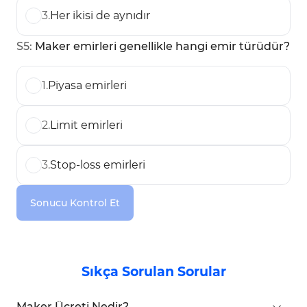
3
.
Her ikisi de aynıdır
S
5
:
Maker emirleri genellikle hangi emir türüdür?
1
.
Piyasa emirleri
2
.
Limit emirleri
3
.
Stop-loss emirleri
Sonucu Kontrol Et
Sıkça Sorulan Sorular
Maker Ücreti Nedir?