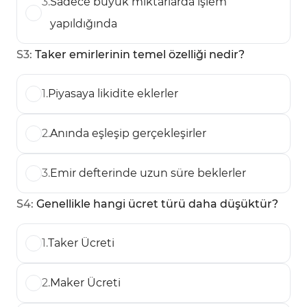
3
.
Sadece büyük miktarlarda işlem
yapıldığında
S
3
:
Taker emirlerinin temel özelliği nedir?
1
.
Piyasaya likidite eklerler
2
.
Anında eşleşip gerçekleşirler
3
.
Emir defterinde uzun süre beklerler
S
4
:
Genellikle hangi ücret türü daha düşüktür?
1
.
Taker Ücreti
2
.
Maker Ücreti