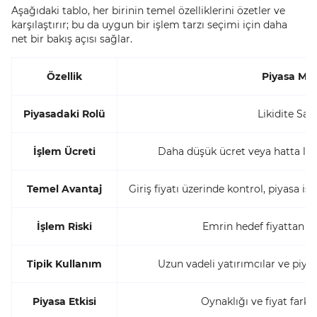
Aşağıdaki tablo, her birinin temel özelliklerini özetler ve
karşılaştırır; bu da uygun bir işlem tarzı seçimi için daha
net bir bakış açısı sağlar.
Özellik
Piyasa Mak
Piyasadaki Rolü
Likidite Sağ
İşlem Ücreti
Daha düşük ücret veya hatta liki
Temel Avantaj
Giriş fiyatı üzerinde kontrol, piyasa ist
İşlem Riski
Emrin hedef fiyattan d
Tipik Kullanım
Uzun vadeli yatırımcılar ve piya
Piyasa Etkisi
Oynaklığı ve fiyat farkın