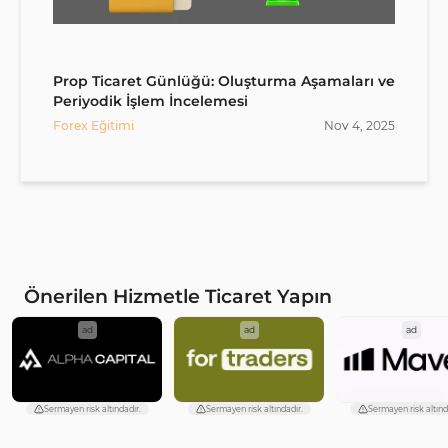
Prop Ticaret Günlüğü: Oluşturma Aşamaları ve
Periyodik İşlem İncelemesi
Forex Eğitimi
Nov
4
,
2025
Önerilen Hizmetle Ticaret Yapın
ad
ad
ad
Sermayen risk altındadır.
Sermayen risk altındadır.
Sermayen risk altınd