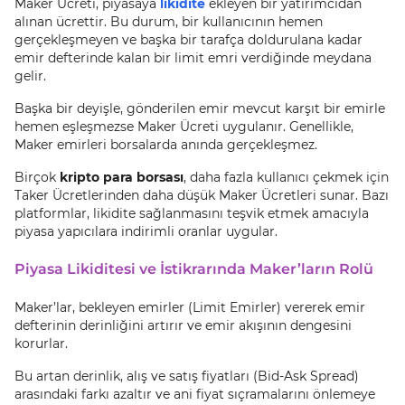
Maker Ücreti, piyasaya
likidite
ekleyen bir yatırımcıdan
alınan ücrettir. Bu durum, bir kullanıcının hemen
gerçekleşmeyen ve başka bir tarafça doldurulana kadar
emir defterinde kalan bir limit emri verdiğinde meydana
gelir.
Başka bir deyişle, gönderilen emir mevcut karşıt bir emirle
hemen eşleşmezse Maker Ücreti uygulanır. Genellikle,
Maker emirleri borsalarda anında gerçekleşmez.
Birçok
kripto para borsası
, daha fazla kullanıcı çekmek için
Taker Ücretlerinden daha düşük Maker Ücretleri sunar. Bazı
platformlar, likidite sağlanmasını teşvik etmek amacıyla
piyasa yapıcılara indirimli oranlar uygular.
Piyasa Likiditesi ve İstikrarında Maker’ların Rolü
Maker’lar, bekleyen emirler (Limit Emirler) vererek emir
defterinin derinliğini artırır ve emir akışının dengesini
korurlar.
Bu artan derinlik, alış ve satış fiyatları (Bid-Ask Spread)
arasındaki farkı azaltır ve ani fiyat sıçramalarını önlemeye