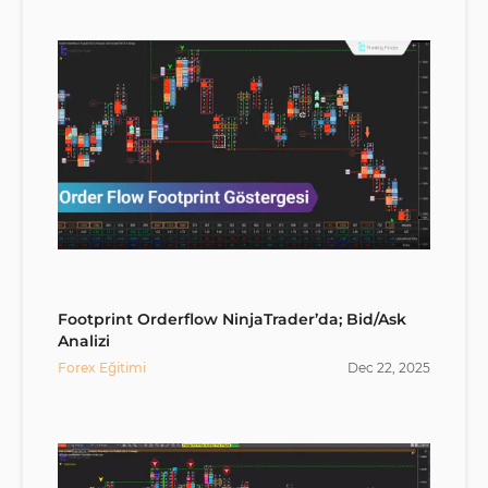
Footprint Orderflow NinjaTrader’da; Bid/Ask
Analizi
Forex Eğitimi
Dec
22
,
2025