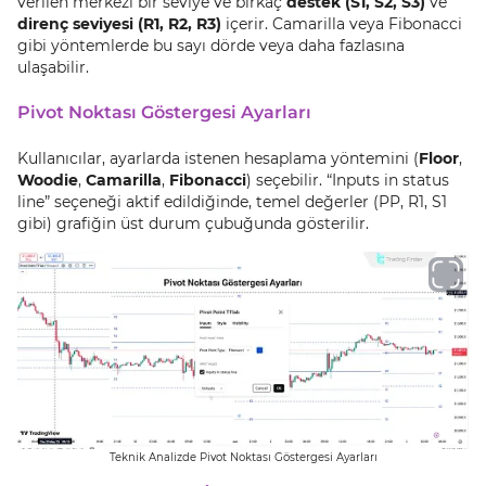
verilen merkezi bir seviye ve birkaç
destek (S1, S2, S3)
ve
direnç seviyesi (R1, R2, R3)
içerir. Camarilla veya Fibonacci
gibi yöntemlerde bu sayı dörde veya daha fazlasına
ulaşabilir.
Pivot Noktası Göstergesi Ayarları
Kullanıcılar, ayarlarda istenen hesaplama yöntemini (
Floor
,
Woodie
,
Camarilla
,
Fibonacci
) seçebilir. “Inputs in status
line” seçeneği aktif edildiğinde, temel değerler (PP, R1, S1
gibi) grafiğin üst durum çubuğunda gösterilir.
Teknik Analizde Pivot Noktası Göstergesi Ayarları