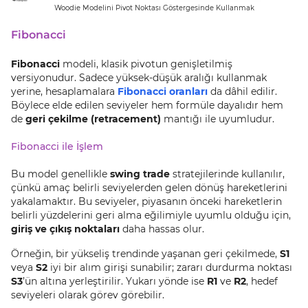
Woodie Modelini Pivot Noktası Göstergesinde Kullanmak
Fibonacci
Fibonacci
modeli, klasik pivotun genişletilmiş
versiyonudur. Sadece yüksek-düşük aralığı kullanmak
yerine, hesaplamalara
Fibonacci oranları
da dâhil edilir.
Böylece elde edilen seviyeler hem formüle dayalıdır hem
de
geri çekilme (retracement)
mantığı ile uyumludur.
Fibonacci ile İşlem
Bu model genellikle
swing trade
stratejilerinde kullanılır,
çünkü amaç belirli seviyelerden gelen dönüş hareketlerini
yakalamaktır. Bu seviyeler, piyasanın önceki hareketlerin
belirli yüzdelerini geri alma eğilimiyle uyumlu olduğu için,
giriş ve çıkış noktaları
daha hassas olur.
Örneğin, bir yükseliş trendinde yaşanan geri çekilmede,
S1
veya
S2
iyi bir alım girişi sunabilir; zararı durdurma noktası
S3
’ün altına yerleştirilir. Yukarı yönde ise
R1
ve
R2
, hedef
seviyeleri olarak görev görebilir.