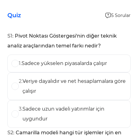
Quiz
5
Sorular
S
1
:
Pivot Noktası Göstergesi'nin diğer teknik
analiz araçlarından temel farkı nedir?
1
.
Sadece yükselen piyasalarda çalışır
2
.
Veriye dayalıdır ve net hesaplamalara göre
çalışır
3
.
Sadece uzun vadeli yatırımlar için
uygundur
S
2
:
Camarilla modeli hangi tür işlemler için en