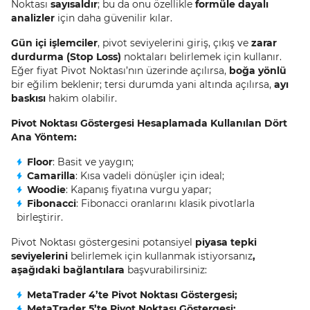
Noktası
sayısaldır
; bu da onu özellikle
formüle dayalı
analizler
için daha güvenilir kılar.
Gün içi işlemciler
, pivot seviyelerini giriş, çıkış ve
zarar
durdurma (Stop Loss)
noktaları belirlemek için kullanır.
Eğer fiyat Pivot Noktası’nın üzerinde açılırsa,
boğa yönlü
bir eğilim beklenir; tersi durumda yani altında açılırsa,
ayı
baskısı
hakim olabilir.
Pivot Noktası Göstergesi Hesaplamada Kullanılan Dört
Ana Yöntem:
Floor
: Basit ve yaygın;
Camarilla
: Kısa vadeli dönüşler için ideal;
Woodie
: Kapanış fiyatına vurgu yapar;
Fibonacci
: Fibonacci oranlarını klasik pivotlarla
birleştirir.
Pivot Noktası göstergesini potansiyel
piyasa tepki
seviyelerini
belirlemek için kullanmak istiyorsanız
,
aşağıdaki bağlantılara
başvurabilirsiniz:
MetaTrader 4’te Pivot Noktası Göstergesi;
MetaTrader 5’te Pivot Noktası Göstergesi;