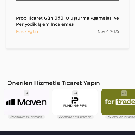
Prop Ticaret Günlüğü: Oluşturma Aşamaları ve
Periyodik İşlem İncelemesi
Forex Eğitimi
Nov
4
,
2025
Önerilen Hizmetle Ticaret Yapın
ad
ad
ad
Sermayen risk altındadır.
Sermayen risk altındadır.
Sermayen risk altınd