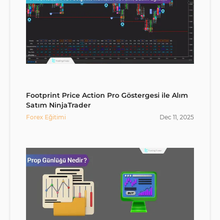
Footprint Price Action Pro Göstergesi ile Alım
Satım NinjaTrader
Forex Eğitimi
Dec
11
,
2025