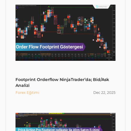
Footprint Orderflow NinjaTrader’da; Bid/Ask
Analizi
Forex Eğitimi
Dec
22
,
2025