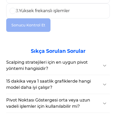
3
.
Yüksek frekanslı işlemler
Sonucu Kontrol Et
Sıkça Sorulan Sorular
Scalping stratejileri için en uygun pivot
yöntemi hangisidir?
Birçok ve sıkı seviye sunan
Camarilla
, 5 veya 15
dakikalık zaman dilimlerinde daha hızlı piyasa
15 dakika veya 1 saatlik grafiklerde hangi
tepkileri vererek scalping için idealdir.
model daha iyi çalışır?
Hassas dönüşler için
Camarilla
veya
Fibonacci
;
daha basit trend analizi için
Floor
veya
Woodie
Pivot Noktası Göstergesi orta veya uzun
tercih edilmelidir.
vadeli işlemler için kullanılabilir mi?
Aslında günlük işlem için tasarlanmış olsa