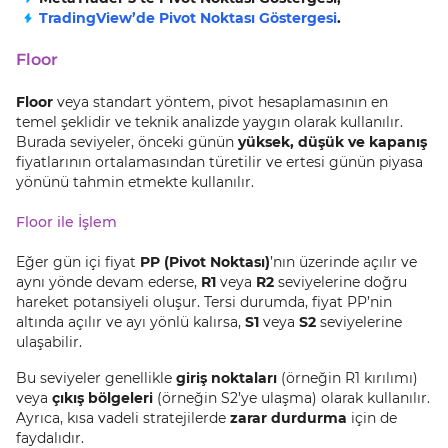
TradingView’de Pivot Noktası Göstergesi
.
Floor
Floor
veya standart yöntem, pivot hesaplamasının en
temel şeklidir ve teknik analizde yaygın olarak kullanılır.
Burada seviyeler, önceki günün
yüksek, düşük ve kapanış
fiyatlarının ortalamasından türetilir ve ertesi günün piyasa
yönünü tahmin etmekte kullanılır.
Floor ile İşlem
Eğer gün içi fiyat
PP (Pivot Noktası)
’nın üzerinde açılır ve
aynı yönde devam ederse,
R1
veya
R2
seviyelerine doğru
hareket potansiyeli oluşur. Tersi durumda, fiyat PP’nin
altında açılır ve ayı yönlü kalırsa,
S1
veya
S2
seviyelerine
ulaşabilir.
Bu seviyeler genellikle
giriş noktaları
(örneğin R1 kırılımı)
veya
çıkış bölgeleri
(örneğin S2’ye ulaşma) olarak kullanılır.
Ayrıca, kısa vadeli stratejilerde
zarar durdurma
için de
faydalıdır.