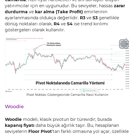
yatırımcılar için en uygunudur. Bu seviyeler, hassas
zarar
durdurma
ve
kar alma (Take Profit)
emirlerinin
ayarlanmasında oldukça değerlidir.
R3
ve
S3
genellikle
dönüş noktaları olarak,
R4
ve
S4
ise trend kırılımı
göstergeleri olarak kullanılır.
Pivot Noktası Göstergesinde Camarilla Nasıl Kullanılır
Woodie
Woodie
modeli, klasik pivotun bir türevidir; burada
kapanış fiyatı
daha büyük ağırlık taşır. Bu, hesaplanan
seviyelerin
Floor Pivot
’tan farklı olmasına yol açar, özellikle