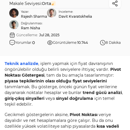
Makale Seviyesi:
Orta
Yazar:
İnceleme:
Rajesh Sharma
Davit Kvaratskhelia
Doğrulanması:
Ram Nisha
Güncelleme:
Jul 28, 2025
0
Yorumlar:
Görüntüleme:
10.744
8 Dakika
Teknik analizde
, işlem yapmak için fiyat davranışının
öngörülebilir olduğu belirli seviyelere ihtiyaç vardır.
Pivot
Noktası Göstergesi
, tam da bu amaçla tasarlanmıştır:
piyasa tepkilerinin olası olduğu fiyat seviyelerini
tanımlamak. Bu gösterge, önceki günün fiyat verilerine
dayanarak noktalar hesaplar ve bunlar
trend gücü analizi
,
giriş-çıkış sinyalleri
veya
sinyal doğrulama
için temel
teşkil edebilir.
Gecikmeli göstergelerin aksine,
Pivot Noktası
veriye
dayalıdır ve net hesaplamalara göre çalışır. Bu da onu
özellikle yüksek volatiliteye sahip piyasalarda
kısa vadeli