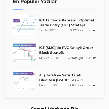
En Popüler Yazılar
ICT Tarzında Kapsamlı Optimal
Trade Entry (OTE) Stratejisi
Rehberi
Jan
14
,
2025
40.377
görünümler
ICT [SMC]’de FVG Onaylı Order
Block Stratejisi
May
26
,
2025
37.505
görünümler
Alış Tarafı ve Satış Tarafı
Likiditesi (BSL & SSL) – ICT
Stratejisi
Feb
18
,
2025
32.684
görünümler