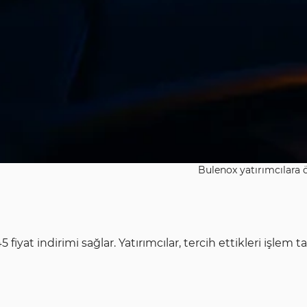
Bulenox yatırımcılara 
 indirimi sağlar. Yatırımcılar, tercih ettikleri işlem tar