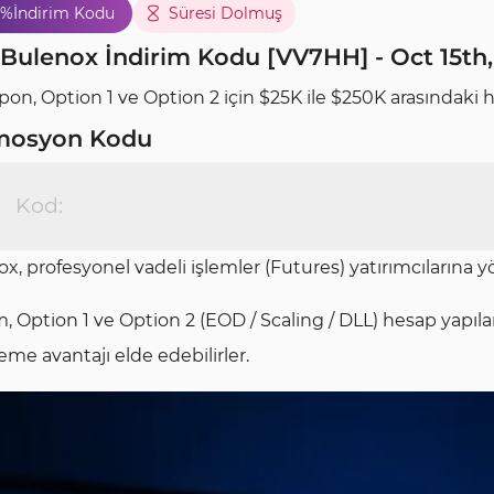
5%
İndirim Kodu
Süresi Dolmuş
Bulenox İndirim Kodu [VV7HH] - Oct 15th,
on, Option 1 ve Option 2 için $25K ile $250K arasındaki 
mosyon Kodu
Kod:
x, profesyonel vadeli işlemler (Futures) yatırımcılarına y
m, Option 1 ve Option 2 (EOD / Scaling / DLL) hesap yapılar
eme avantajı elde edebilirler.