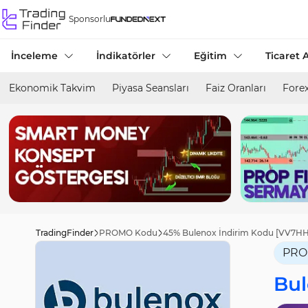
Sponsorlu
İnceleme
İndikatörler
Eğitim
Ticaret A
Ekonomik Takvim
Piyasa Seansları
Faiz Oranları
Forex
TradingFinder
PROMO Kodu
45% Bulenox İndirim Kodu [VV7HH] 
PRO
Bu