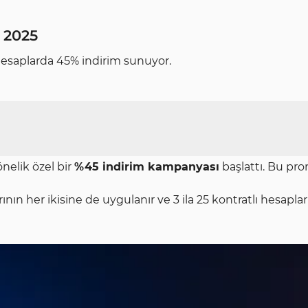
 2025
hesaplarda 45% indirim sunuyor.
önelik özel bir
%45 indirim kampanyası
başlattı. Bu pro
ının her ikisine de uygulanır ve 3 ila 25 kontratlı hesapla