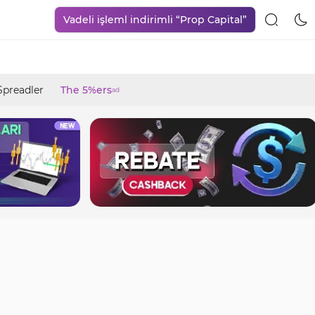
Vadeli işleml indirimli “Prop Capital”
Spreadler
The 5%ers
ad