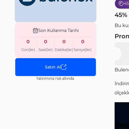
4
45% 
Bu kup
Son Kullanma Tarihi
Pro
0
0
0
0
Gün(ler)
Saat(ler)
Dakika(lar)
Saniye(ler)
Satın Al
Buleno
Yatırımınız risk altında.
İndiri
ölçekl