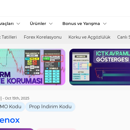
raçları
Ürünler
Bonus ve Yarışma
 Tatilleri
Forex Korelasyonu
Korku ve Açgözlülük
Canlı 
- Oct 15th, 2025
MO Kodu
Prop İndirim Kodu
lenox