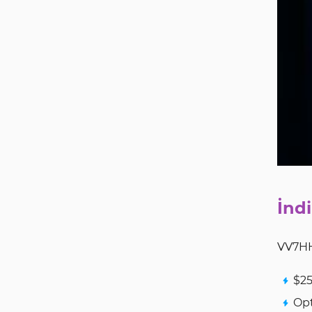
İndi
VV7HH 
$25
Opt