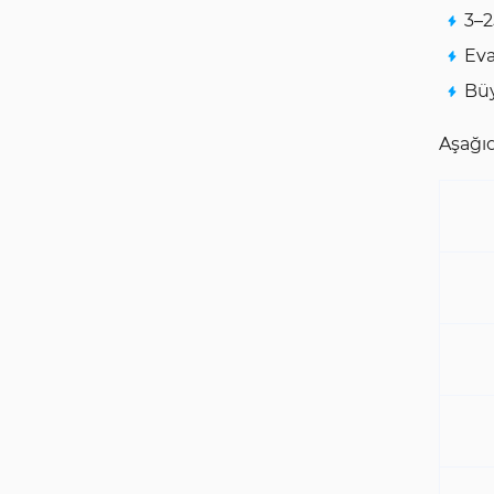
3–2
Eva
Büy
Aşağıd