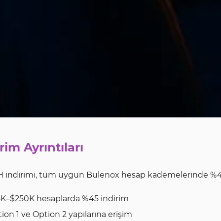
rim Ayrıntıları
indirimi, tüm uygun Bulenox hesap kademelerinde %45 fiyat
K–$250K hesaplarda %45 indirim
ion 1 ve Option 2 yapılarına erişim