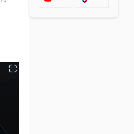
Express Funded'da Mevcut
Expert Advisor (EA) Kullanımı
Piyasalar
Martingale &amp; Arbitraj
Express Funded Ödeme
Stratejileri
Yöntemleri
Haber Ticareti Politikası
Express Funded Prop Firmada
Komisyon ve Spread
Express Funded'da Hangi
Eğitim Kaynakları Mevcut?
İnceleme Sitelerinde Express
Funded Prop Firma
Express Funded Müşteri Desteği
Sosyal Medyada Express Funded
Express Funded ile Diğer Prop
Firmaların Karşılaştırması