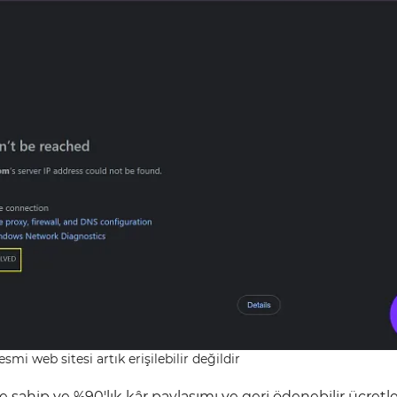
mi web sitesi artık erişilebilir değildir
sahip ve %90'lık kâr paylaşımı ve geri ödenebilir ücretle