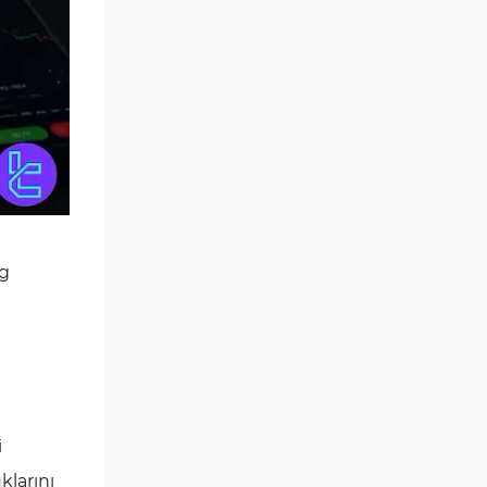
Uzman Önerileri
ng
i
klarını