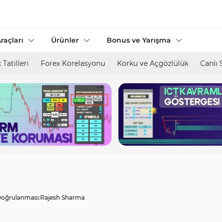
raçları
Ürünler
Bonus ve Yarışma
 Tatilleri
Forex Korelasyonu
Korku ve Açgözlülük
Canlı 
oğrulanması:
Rajesh Sharma