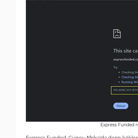
Express Funded res
Express Funded, Güney Afrika'da derin köklere 