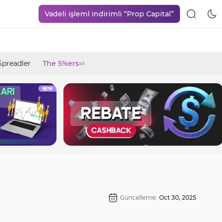
Vadeli işleml indirimli “Prop Capital”
Spreadler
The 5%ers
ad
Güncelleme:
Oct 30, 2025