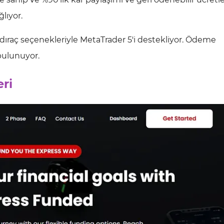
lıyor.
aldıraç seçenekleriyle MetaTrader 5'i destekliyor. Ödeme
bulunuyor.
eri