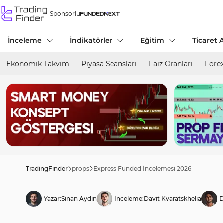
Sponsorlu
İnceleme
İndikatörler
Eğitim
Ticaret A
Ekonomik Takvim
Piyasa Seansları
Faiz Oranları
Forex
TradingFinder
props
Express Funded İncelemesi 2026
Yazar:
Sinan Aydın
İnceleme:
Davit Kvaratskhelia
D