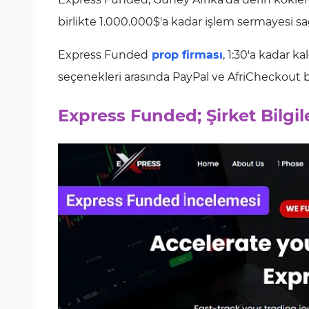
birlikte 1.000.000$'a kadar işlem sermayesi sağ
Express Funded
prop firması
, 1:30'a kadar k
seçenekleri arasında PayPal ve AfriCheckout 
Express Funded; Şirket Bilgil