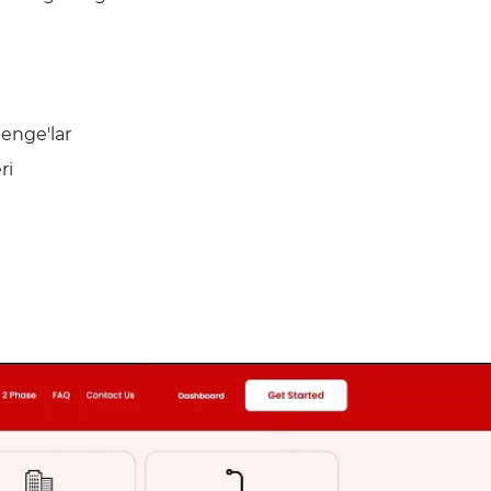
lenge'lar
ri