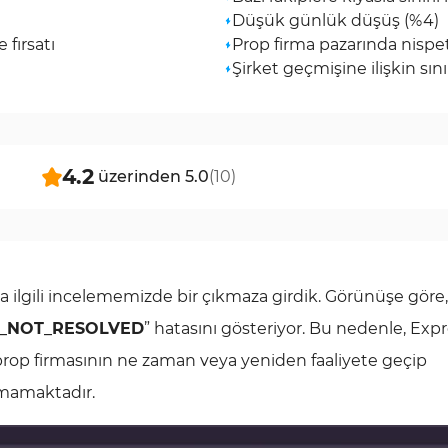
Düşük günlük düşüş (%4)
 fırsatı
Prop firma pazarında nispe
Şirket geçmişine ilişkin sınır
4.2
üzerinden
5.0
(
10
)
a ilgili incelememizde bir çıkmaza girdik. Görünüşe göre
_NOT_RESOLVED
” hatasını gösteriyor. Bu nedenle, Exp
op firmasının ne zaman veya yeniden faaliyete geçip
nmamaktadır.