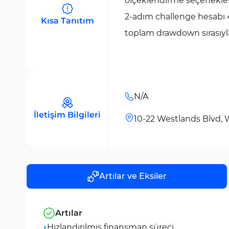
ölçeklendirme seçenekler
2-adım challenge hesabı 
Kısa Tanıtım
toplam drawdown sırasıyla
N/A
İletişim Bilgileri
10-22 Westlands Blvd, 
Artılar ve Eksiler
Artılar
Hızlandırılmış finansman süreci