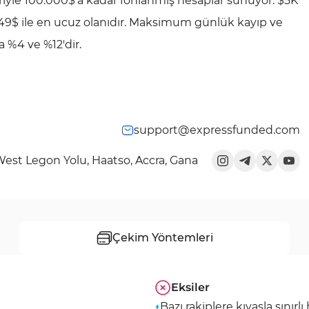
iyle 100.000$'a kadar fonlanmış hesaplar sunuyor. $5K
49$ ile en ucuz olanıdır. Maksimum günlük kayıp ve
 %4 ve %12'dir.
support@expressfunded.com
West Legon Yolu, Haatso, Accra, Gana
Çekim Yöntemleri
Eksiler
Bazı rakiplere kıyasla sınırl