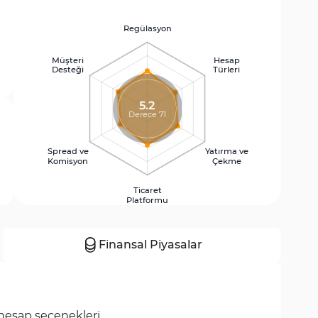
Regülasyon
Müşteri
Hesap
Desteği
Türleri
5.2
Derece 71
Spread ve
Yatırma ve
Komisyon
Çekme
Ticaret
Platformu
Finansal Piyasalar
ı hesap seçenekleri