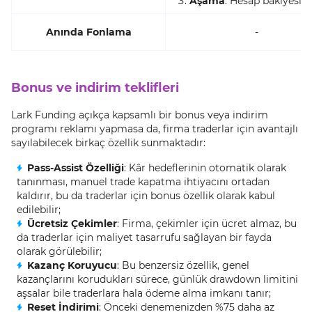
Aşama
: Hesap bakiyesin
Anında Fonlama
-
Bonus ve indirim teklifleri
Lark Funding açıkça kapsamlı bir bonus veya indirim
programı reklamı yapmasa da, firma traderlar için avantajlı
sayılabilecek birkaç özellik sunmaktadır:
Pass-Assist Özelliği
: Kâr hedeflerinin otomatik olarak
tanınması, manuel trade kapatma ihtiyacını ortadan
kaldırır, bu da traderlar için bonus özellik olarak kabul
edilebilir;
Ücretsiz Çekimler
: Firma, çekimler için ücret almaz, bu
da traderlar için maliyet tasarrufu sağlayan bir fayda
olarak görülebilir;
Kazanç Koruyucu
: Bu benzersiz özellik, genel
kazançlarını korudukları sürece, günlük drawdown limitini
aşsalar bile traderlara hala ödeme alma imkanı tanır;
Reset İndirimi
: Önceki denemenizden %75 daha az