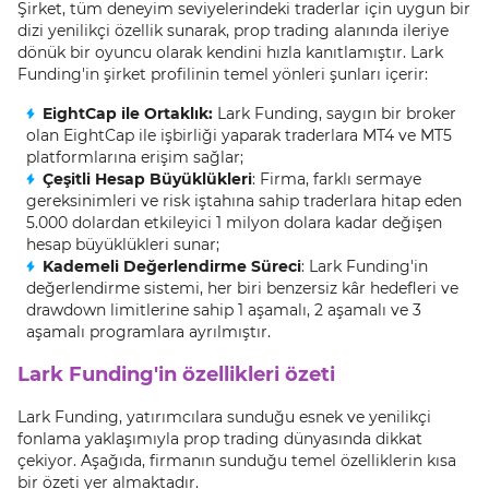
Şirket, tüm deneyim seviyelerindeki traderlar için uygun bir
dizi yenilikçi özellik sunarak, prop trading alanında ileriye
dönük bir oyuncu olarak kendini hızla kanıtlamıştır. Lark
Funding'in şirket profilinin temel yönleri şunları içerir:
EightCap ile Ortaklık:
Lark Funding, saygın bir broker
olan EightCap ile işbirliği yaparak traderlara MT4 ve MT5
platformlarına erişim sağlar;
Çeşitli Hesap Büyüklükleri
: Firma, farklı sermaye
gereksinimleri ve risk iştahına sahip traderlara hitap eden
5.000 dolardan etkileyici 1 milyon dolara kadar değişen
hesap büyüklükleri sunar;
Kademeli Değerlendirme Süreci
: Lark Funding'in
değerlendirme sistemi, her biri benzersiz kâr hedefleri ve
drawdown limitlerine sahip 1 aşamalı, 2 aşamalı ve 3
aşamalı programlara ayrılmıştır.
Lark Funding'in özellikleri özeti
Lark Funding, yatırımcılara sunduğu esnek ve yenilikçi
fonlama yaklaşımıyla prop trading dünyasında dikkat
çekiyor. Aşağıda, firmanın sunduğu temel özelliklerin kısa
bir özeti yer almaktadır.