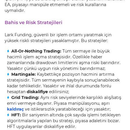
EA, piyasayı manipüle etmemeli ve risk kurallarına
uymalıdır.
Bahis ve Risk Stratejileri
Lark Funding, güvenli bir işlem ortamı yaratmak için
yüksek riskli stratejileri yasaklamıştır. Bu stratejiler:
All-Or-Nothing Trading:
Tüm sermaye ile büyük
hacimli işlem açma stratejisidir. Özellikle haber
zamanlarında drawdown limitlerini aşma riski barındırır.
Yasaktır çünkü uygun risk yönetimi barındırmaz;
Martingale:
Kaybettikçe pozisyon hacmini artırma
stratejisidir. Tüm sermayenin kaybıyla sonuçlanabilecek
kadar tehlikelidir. Yasaktır ve ihlal durumunda fonlu
hesaptan
diskalifiye
edilirsiniz;
Grid Trading:
Aynı risk seviyelerinde karşılıklı alış/satış
emri vermeye dayanır. Piyasa manipülasyonu, aşırı
kaldıraç
ve istikrarsızlık yaratabileceği için yasaktır;
HFT:
Bir saniyenin altında çok sayıda işlemi tetikleyen
algoritmalarla yapılan bu strateji, piyasa adaletini bozar.
HFT uygulayanlar diskalifiye edilir.