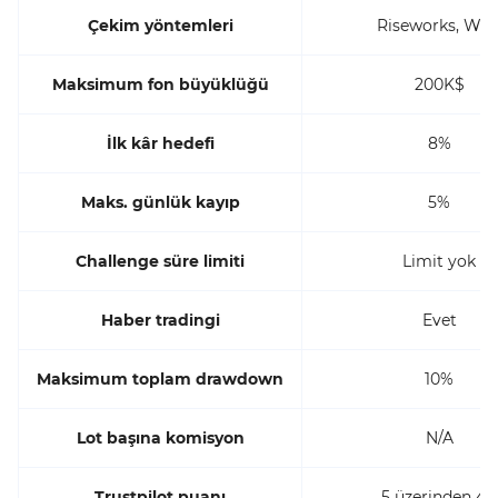
Çekim yöntemleri
Riseworks, Wis
Maksimum fon büyüklüğü
200K$
İlk kâr hedefi
8%
Maks. günlük kayıp
5%
Challenge süre limiti
Limit yok
Haber tradingi
Evet
Maksimum toplam drawdown
10%
Lot başına komisyon
N/A
Trustpilot puanı
5 üzerinden 4.3