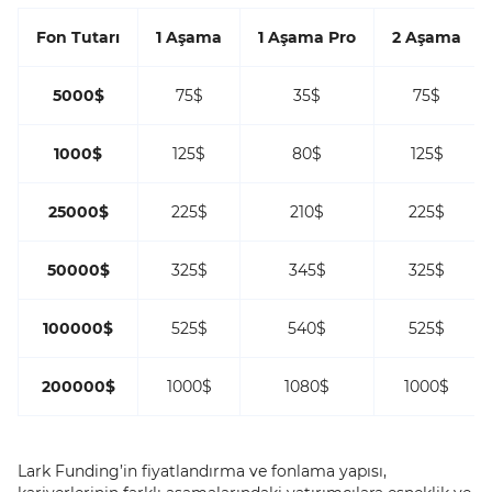
Fon Tutarı
1 Aşama
1 Aşama Pro
2 Aşama
5000$
75$
35$
75$
1000$
125$
80$
125$
25000$
225$
210$
225$
50000$
325$
345$
325$
100000$
525$
540$
525$
200000$
1000$
1080$
1000$
Lark Funding’in fiyatlandırma ve fonlama yapısı,