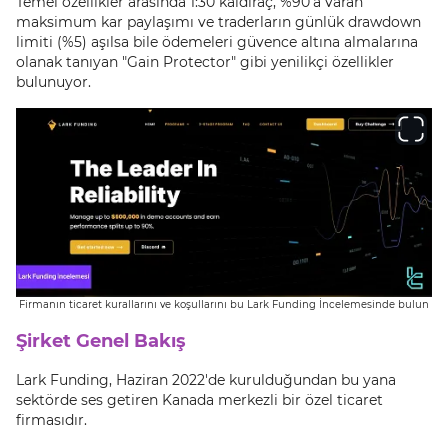
Temel özellikler arasında 1:30 kaldıraç, %90'a varan
maksimum kar paylaşımı ve traderların günlük drawdown
limiti (%5) aşılsa bile ödemeleri güvence altına almalarına
olanak tanıyan "Gain Protector" gibi yenilikçi özellikler
bulunuyor.
Firmanın ticaret kurallarını ve koşullarını bu Lark Funding İncelemesinde bulun
Şirket Genel Bakış
Lark Funding, Haziran 2022'de kurulduğundan bu yana
sektörde ses getiren Kanada merkezli bir özel ticaret
firmasıdır.