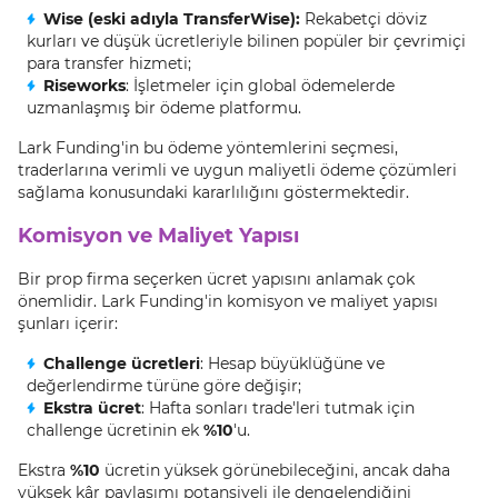
Wise (eski adıyla TransferWise):
Rekabetçi döviz
kurları ve düşük ücretleriyle bilinen popüler bir çevrimiçi
para transfer hizmeti;
Riseworks
: İşletmeler için global ödemelerde
uzmanlaşmış bir ödeme platformu.
Lark Funding'in bu ödeme yöntemlerini seçmesi,
traderlarına verimli ve uygun maliyetli ödeme çözümleri
sağlama konusundaki kararlılığını göstermektedir.
Komisyon ve Maliyet Yapısı
Bir prop firma seçerken ücret yapısını anlamak çok
önemlidir. Lark Funding'in komisyon ve maliyet yapısı
şunları içerir:
Challenge ücretleri
: Hesap büyüklüğüne ve
değerlendirme türüne göre değişir;
Ekstra ücret
: Hafta sonları trade'leri tutmak için
challenge ücretinin ek
%10
'u.
Ekstra
%10
ücretin yüksek görünebileceğini, ancak daha
yüksek kâr paylaşımı potansiyeli ile dengelendiğini