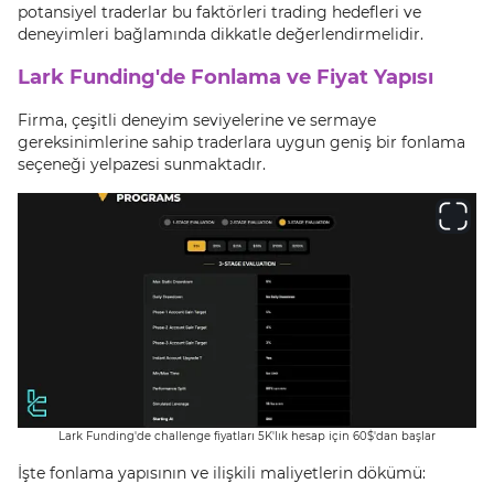
potansiyel traderlar bu faktörleri trading hedefleri ve
deneyimleri bağlamında dikkatle değerlendirmelidir.
Lark Funding'de Fonlama ve Fiyat Yapısı
Firma, çeşitli deneyim seviyelerine ve sermaye
gereksinimlerine sahip traderlara uygun geniş bir fonlama
seçeneği yelpazesi sunmaktadır.
Lark Funding'de challenge fiyatları 5K'lık hesap için 60$'dan başlar
İşte fonlama yapısının ve ilişkili maliyetlerin dökümü: