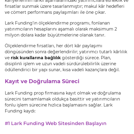
kariyerlerinin farklı aşamalarındaki yatırımcılara esneklik ve
fırsatlar sunmak üzere tasarlanmıştır; makul kâr hedefleri
ve cömert performans paylaşımları ile öne çıkar.
Lark Funding’in ölçeklendirme programı, fonlanan
yatırımcıların hesaplarını aşamalı olarak maksimum 2
milyon dolara kadar büyütmelerine olanak tanır.
Ölçeklendirme fırsatları, her dört kâr paylaşımı
döngüsünden sonra değerlendirilir; yatırımcı tutarlı kârlılık
ve
risk kurallarına bağlılık
gösterdiği sürece. Plan,
disiplinli işlem ve uzun vadeli sürdürülebilirlik üzerine
ödüllendirici bir yapı sunar, kısa vadeli kazançlara değil.
Kayıt ve Doğrulama Süreci
Lark Funding prop firmasına kayıt olmak ve doğrulama
sürecini tamamlamak oldukça basittir ve yatırımcıların
fonlu işlem sürecine hızlıca başlamasını sağlar. Lark
Funding kaydı:
#1 Lark Funding Web Sitesinden Başlayın