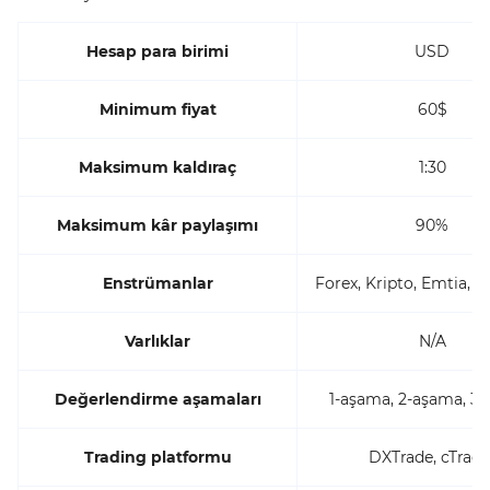
Hesap para birimi
USD
Minimum fiyat
60$
Maksimum kaldıraç
1:30
Maksimum kâr paylaşımı
90%
Enstrümanlar
Forex, Kripto, Emtia, E
Varlıklar
N/A
Değerlendirme aşamaları
1-aşama, 2-aşama, 3
Trading platformu
DXTrade, cTrade