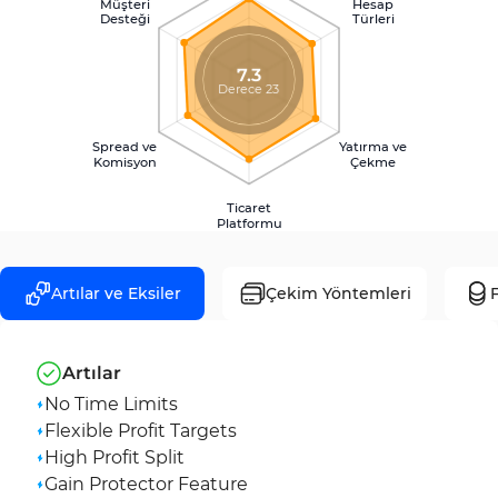
Müşteri
Hesap
Desteği
Türleri
7.3
Derece 23
Spread ve
Yatırma ve
Komisyon
Çekme
Ticaret
Platformu
Artılar ve Eksiler
Çekim Yöntemleri
F
Artılar
No Time Limits
Flexible Profit Targets
High Profit Split
Gain Protector Feature