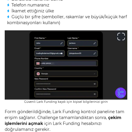
Telefon numaranız
İkamet ettiğiniz ülke
Güçlü bir şifre (semboller, rakamlar ve büyük/küçük harf
kombinasyonları kullanın)
Güvenli Lark Funding kaydı için kişisel bilgilerinizi girin
Form gönderildiğinde, Lark Funding kontrol paneline tam
erişim sağlanır. Challenge tamamlandıktan sonra,
çekim
işlemlerini açmak
için Lark Funding hesabınızı
doğrulamanız gerekir.