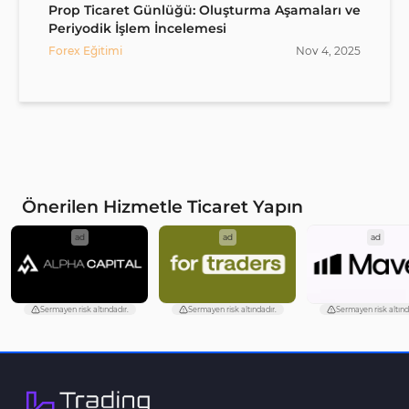
Prop Ticaret Günlüğü: Oluşturma Aşamaları ve
Periyodik İşlem İncelemesi
Forex Eğitimi
Nov
4
,
2025
Önerilen Hizmetle Ticaret Yapın
ad
ad
ad
Sermayen risk altındadır.
Sermayen risk altındadır.
Sermayen risk altınd