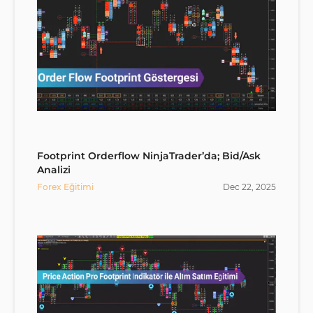
Footprint Orderflow NinjaTrader’da; Bid/Ask
Analizi
Forex Eğitimi
Dec
22
,
2025