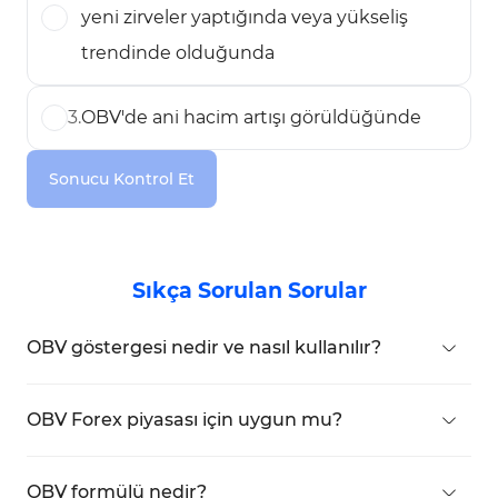
yeni zirveler yaptığında veya yükseliş
trendinde olduğunda
3
.
OBV'de ani hacim artışı görüldüğünde
Sonucu Kontrol Et
Sıkça Sorulan Sorular
OBV göstergesi nedir ve nasıl kullanılır?
OBV göstergesi, fiyat ve hacmi birleştirerek piyasa
likidite akışının yönünü gösteren hacim tabanlı
OBV Forex piyasası için uygun mu?
bir araçtır. Trendleri, uyumsuzlukları ve akıllı para
H4 ve günlük gibi yüksek zaman dilimlerinde iyi
hareketlerini belirlemek için kullanılır.
performans gösterir; ancak Tick Volume kullanımı
OBV formülü nedir?