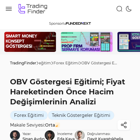
Sponsorlu
TradingFinder
eğitim
Forex Eğitimi
OBV Göstergesi Eğitimi; Fiyat Hareketinden Önce Hacim Değişimlerinin Analizi
OBV Göstergesi Eğitimi; Fiyat
Hareketinden Önce Hacim
Değişimlerinin Analizi
Forex Eğitimi
Teknik Göstergeler Eğitimi
Makale Seviyesi:
Orta
Yazar:
İnceleme:
Doğrulanması:
Sinan Aydın
Eda Kaya
Davit Kvaratskhelia