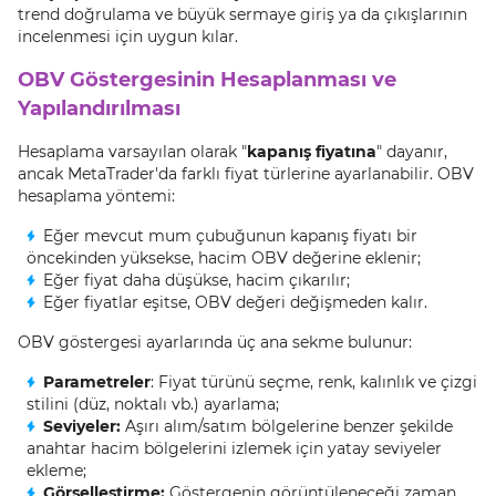
trend doğrulama ve büyük sermaye giriş ya da çıkışlarının
incelenmesi için uygun kılar.
OBV Göstergesinin Hesaplanması ve
Yapılandırılması
Hesaplama varsayılan olarak "
kapanış fiyatına
" dayanır,
ancak MetaTrader'da farklı fiyat türlerine ayarlanabilir. OBV
hesaplama yöntemi:
Eğer mevcut mum çubuğunun kapanış fiyatı bir
öncekinden yüksekse, hacim OBV değerine eklenir;
Eğer fiyat daha düşükse, hacim çıkarılır;
Eğer fiyatlar eşitse, OBV değeri değişmeden kalır.
OBV göstergesi ayarlarında üç ana sekme bulunur:
Parametreler
: Fiyat türünü seçme, renk, kalınlık ve çizgi
stilini (düz, noktalı vb.) ayarlama;
Seviyeler
:
Aşırı alım/satım bölgelerine benzer şekilde
anahtar hacim bölgelerini izlemek için yatay seviyeler
ekleme;
Görselleştirme
:
Göstergenin görüntüleneceği zaman