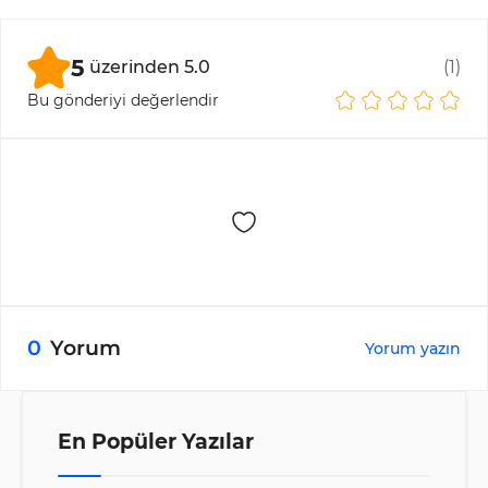
gibi diğer analiz yöntemleriyle birlikte bir onay
aracı olarak kullanılması daha iyidir.
5
üzerinden
5.0
(
1
)
Bu gönderiyi değerlendir
0
Yorum
Yorum yazın
En Popüler Yazılar