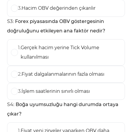
3
.
Hacim OBV değerinden çıkarılır
S
3
:
Forex piyasasında OBV göstergesinin
doğruluğunu etkileyen ana faktör nedir?
1
.
Gerçek hacim yerine Tick Volume
kullanılması
2
.
Fiyat dalgalanmalarının fazla olması
3
.
İşlem saatlerinin sınırlı olması
S
4
:
Boğa uyumsuzluğu hangi durumda ortaya
çıkar?
1
.
Fiyat yeni zirveler yaparken OBV daha