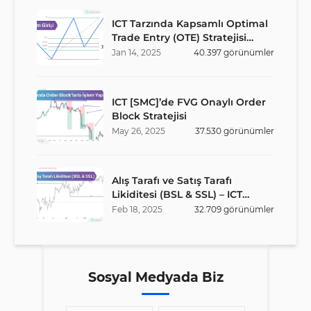
ICT Tarzında Kapsamlı Optimal
Trade Entry (OTE) Stratejisi
Rehberi
Jan
14
,
2025
40.397
görünümler
ICT [SMC]’de FVG Onaylı Order
Block Stratejisi
May
26
,
2025
37.530
görünümler
Alış Tarafı ve Satış Tarafı
Likiditesi (BSL & SSL) – ICT
Stratejisi
Feb
18
,
2025
32.709
görünümler
Sosyal Medyada Biz