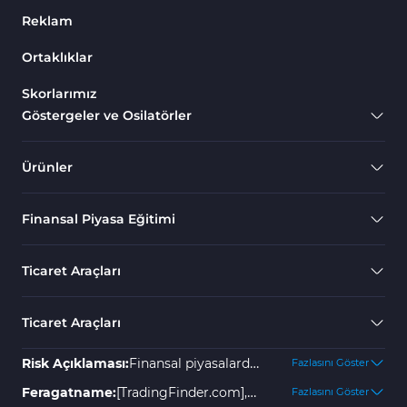
Reklam
Ortaklıklar
Skorlarımız
Göstergeler ve Osilatörler
Ürünler
Finansal Piyasa Eğitimi
Ticaret Araçları
Ticaret Araçları
Risk Açıklaması:
Finansal piyasalarda
Fazlasını Göster
yer almak yüksek risk içerir ve
Feragatname:
[TradingFinder.com],
Fazlasını Göster
yatırımınızın bir kısmını veya