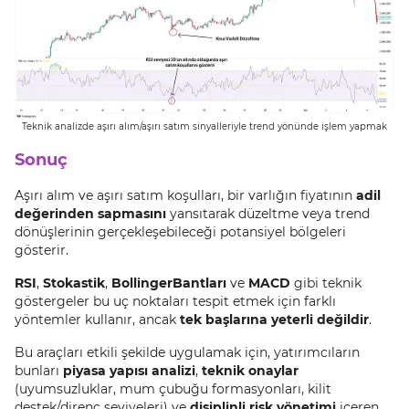
Teknik analizde aşırı alım/aşırı satım sinyalleriyle trend yönünde işlem yapmak
Sonuç
Aşırı alım ve aşırı satım koşulları, bir varlığın fiyatının
adil
değerinden sapmasını
yansıtarak düzeltme veya trend
dönüşlerinin gerçekleşebileceği potansiyel bölgeleri
gösterir.
RSI
,
Stokastik
,
Bollinger
Bantları
ve
MACD
gibi teknik
göstergeler bu uç noktaları tespit etmek için farklı
yöntemler kullanır, ancak
tek başlarına yeterli değildir
.
Bu araçları etkili şekilde uygulamak için, yatırımcıların
bunları
piyasa yapısı analizi
,
teknik onaylar
(uyumsuzluklar, mum çubuğu formasyonları, kilit
destek/direnç seviyeleri) ve
disiplinli risk yönetimi
içeren