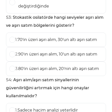
değiştirdiğinde
S
3
:
Stokastik osilatörde hangi seviyeler aşırı alım
ve aşırı satım bölgelerini gösterir?
1
.
70'in üzeri aşırı alım, 30'un altı aşırı satım
2
.
90'ın üzeri aşırı alım, 10'un altı aşırı satım
3
.
80'in üzeri aşırı alım, 20'nin altı aşırı satım
S
4
:
Aşırı alım/aşırı satım sinyallerinin
güvenilirliğini artırmak için hangi onaylar
kullanılmalıdır?
1
.
Sadece hacim analizi yeterlidir