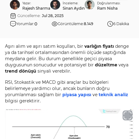
Yazar:
İnceleme:
Doğrulanması:
Rajesh Sharma
Sinan Aydın
Ram Nisha
Güncelleme:
Jul 28, 2025
0
Yorumlar:
Görüntüleme:
8.149
6 Dakika
Aşırı alım ve aşırı satım koşulları, bir
varlığın fiyatı
denge
ya da tarihsel ortalamasından önemli ölçüde saptığında
meydana gelir. Bu durum genellikle geçici piyasa
duygusunun sonucudur ve potansiyel bir
düzeltme
veya
trend dönüşü
sinyali verebilir.
RSI, Stokastik ve MACD gibi araçlar bu bölgeleri
belirlemeye yardımcı olur, ancak bunların doğru
yorumlanması sağlam bir
piyasa yapısı
ve
teknik analiz
bilgisi gerektirir.