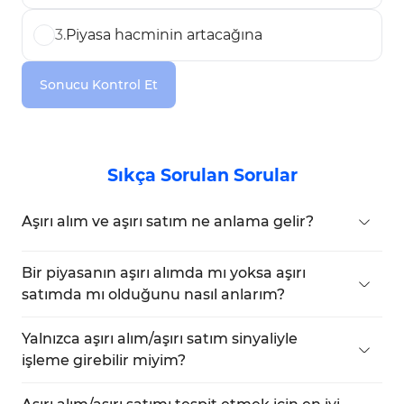
3
.
Piyasa hacminin artacağına
Sonucu Kontrol Et
Sıkça Sorulan Sorular
Aşırı alım ve aşırı satım ne anlama gelir?
Aşırı alım
, fiyatın aşırı derecede yükselmiş olması
ve bunun bir
düzeltme
veya
dönüşe
yol
Bir piyasanın aşırı alımda mı yoksa aşırı
açabileceği anlamına gelir.
Aşırı satım
, fiyatın çok
satımda mı olduğunu nasıl anlarım?
fazla düşmüş olması ve yeni bir
yükseliş
RSI (70’in üzeri ya da 30’un altı), Stokastik (80’in
trendinin
başlayabileceği anlamına gelir.
üzeri ya da 20’nin altı), Bollinger Bantları (bant dışı
Yalnızca aşırı alım/aşırı satım sinyaliyle
hareketler) veya MACD
uyumsuzlukları
gibi
işleme girebilir miyim?
göstergeler kullanarak.
Hayır. Bu sinyaller
onay gerektirir
—
uyumsuzluklar, mum çubuğu formasyonları,