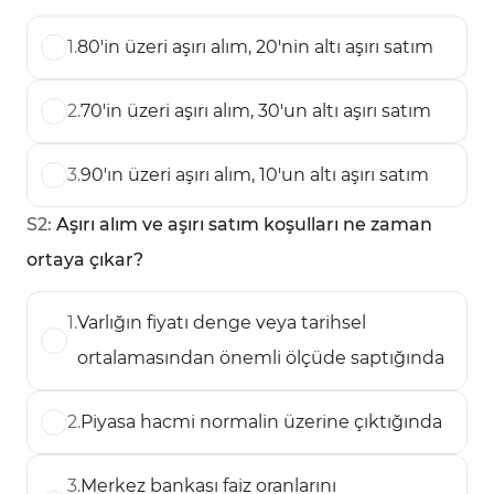
1
.
80'in üzeri aşırı alım, 20'nin altı aşırı satım
2
.
70'in üzeri aşırı alım, 30'un altı aşırı satım
3
.
90'ın üzeri aşırı alım, 10'un altı aşırı satım
S
2
:
Aşırı alım ve aşırı satım koşulları ne zaman
ortaya çıkar?
1
.
Varlığın fiyatı denge veya tarihsel
ortalamasından önemli ölçüde saptığında
2
.
Piyasa hacmi normalin üzerine çıktığında
3
.
Merkez bankası faiz oranlarını