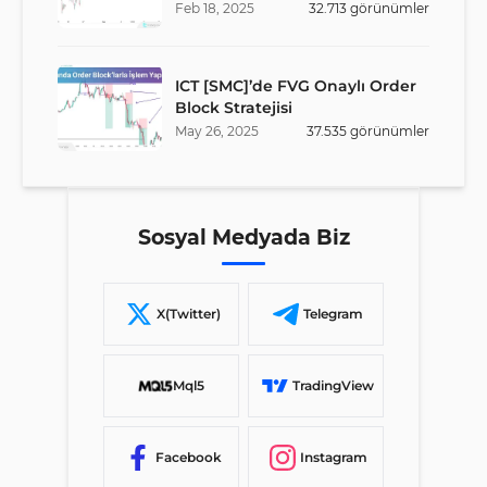
Stratejisi
Feb
18
,
2025
32.713
görünümler
ICT [SMC]’de FVG Onaylı Order
Block Stratejisi
May
26
,
2025
37.535
görünümler
Sosyal Medyada Biz
X(Twitter)
Telegram
Mql5
TradingView
Facebook
Instagram