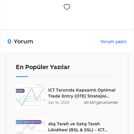
0
Yorum
Yorum yazın
En Popüler Yazılar
ICT Tarzında Kapsamlı Optimal
Trade Entry (OTE) Stratejisi
Rehberi
Jan
14
,
2025
40.401
görünümler
Alış Tarafı ve Satış Tarafı
Likiditesi (BSL & SSL) – ICT