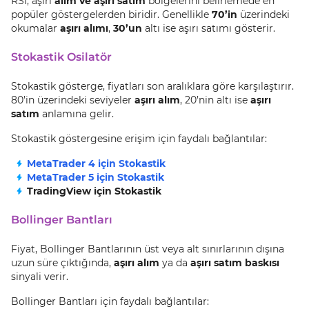
RSI, aşırı
alım ve aşırı satım
bölgelerini belirlemede en
popüler göstergelerden biridir. Genellikle
70’in
üzerindeki
okumalar
aşırı alımı
,
30’un
altı ise aşırı satımı gösterir.
Stokastik Osilatör
Stokastik gösterge, fiyatları son aralıklara göre karşılaştırır.
80’in üzerindeki seviyeler
aşırı alım
, 20’nin altı ise
aşırı
satım
anlamına gelir.
Stokastik göstergesine erişim için faydalı bağlantılar:
MetaTrader 4 için Stokastik
MetaTrader 5 için Stokastik
TradingView için Stokastik
Bollinger Bantları
Fiyat, Bollinger Bantlarının üst veya alt sınırlarının dışına
uzun süre çıktığında,
aşırı alım
ya da
aşırı satım baskısı
sinyali verir.
Bollinger Bantları için faydalı bağlantılar: