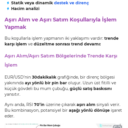
Statik veya dinamik
destek ve direnç
Hacim analizi
Aşırı Alım ve Aşırı Satım Koşullarıyla İşlem
Yapmak
Bu koşullarla işlem yapmanın iki yaklaşımı vardır:
trende
karşı işlem
ve
düzeltme sonrası trend devamı:
Aşırı Alım/Aşırı Satım Bölgelerinde Trende Karşı
İşlem
EUR/USD’nin
30
dakikalık
grafiğinde, bir direnç bölgesi
yakınında
ayı yönlü bir pin bar
oluşur. Uzun üst fitilli ve
küçük gövdeli bu mum çubuğu,
güçlü satış baskısını
yansıtır.
Aynı anda, RSI
70’in
üzerine çıkarak
aşırı alım
sinyali verir.
Bu kombinasyon, potansiyel bir
aşağı yönlü dönüşe
işaret
eder.