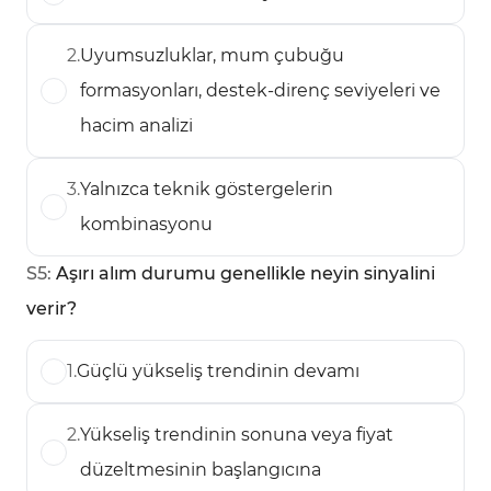
2
.
Uyumsuzluklar, mum çubuğu
formasyonları, destek-direnç seviyeleri ve
hacim analizi
3
.
Yalnızca teknik göstergelerin
kombinasyonu
S
5
:
Aşırı alım durumu genellikle neyin sinyalini
verir?
1
.
Güçlü yükseliş trendinin devamı
2
.
Yükseliş trendinin sonuna veya fiyat
düzeltmesinin başlangıcına