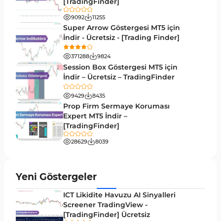
[TradingFinder]
Döngüler MT4 Göstergeleri
30
9092
11255
Arz ve Talep MT4 Göstergeleri
15
Super Arrow Göstergesi MT5 için
İndir - Ücretsiz - [Trading Finder]
Kırılma MT4 Göstergeleri
95
371288
9824
Likidite MT4 Göstergeleri
68
Session Box Göstergesi MT5 için
İndir – Ücretsiz – TradingFinder
Day Trading MT4 Göstergeleri
360
9429
8435
Eğitimsel MT4 Göstergeleri
9
Prop Firm Sermaye Koruması
Volatilite MT4 Göstergeleri
Expert MT5 İndir –
83
[TradingFinder]
Tersine MT4 Göstergeleri
498
28629
8039
Fiyat Hareketi MT4 Göstergeleri
87
Aralık MT4 Göstergeleri
45
Yeni Göstergeler
Mum Analizi MT4 Göstergeleri
38
ICT Likidite Havuzu AI Sinyalleri
ICT MT4 Göstergeleri
Screener TradingView -
97
[TradingFinder] Ücretsiz