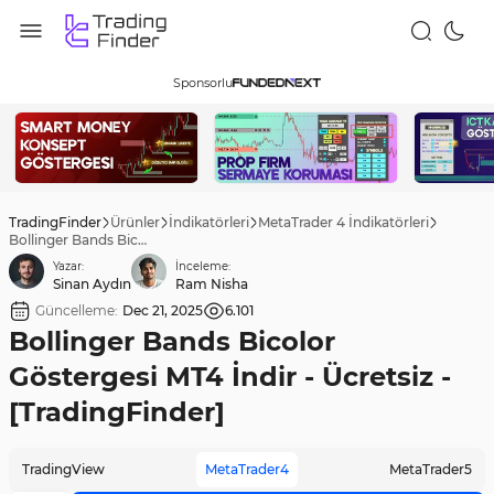
Sponsorlu
TradingFinder
Ürünler
İndikatörleri
MetaTrader 4 İndikatörleri
Bollinger Bands Bicolor Göstergesi MT4 İndir - Ücretsiz - [TradingFinder]
Yazar:
İnceleme:
Sinan Aydın
Ram Nisha
Güncelleme:
Dec 21, 2025
6.101
Bollinger Bands Bicolor
Göstergesi MT4 İndir - Ücretsiz -
[TradingFinder]
TradingView
MetaTrader4
MetaTrader5