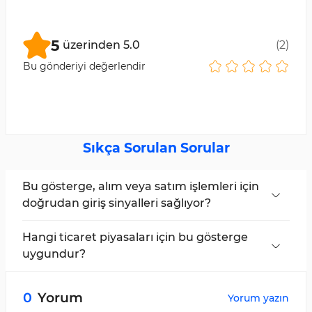
5
üzerinden
5.0
(
2
)
Bu gönderiyi değerlendir
Sıkça Sorulan Sorular
Bu gösterge, alım veya satım işlemleri için
doğrudan giriş sinyalleri sağlıyor?
Bollinger Bands Bicolor göstergesi doğrudan
giriş sinyalleri vermez. Ancak, ana bantlarının
Hangi ticaret piyasaları için bu gösterge
volatilitesini ve renk değişimlerini analiz ederek
uygundur?
giriş ve çıkış sinyallerini onaylar.
Bollinger Bands Bicolor göstergesi, sınırsız
olarak tüm piyasalarda kullanılabilir.
0
Yorum
Yorum yazın