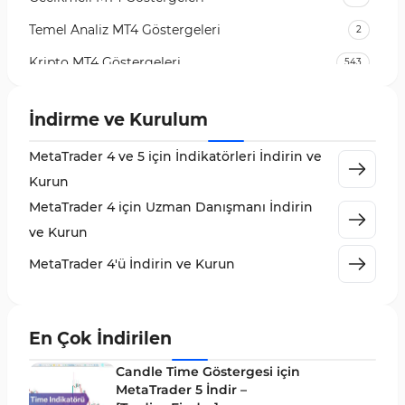
Temel Analiz MT4 Göstergeleri
2
Kripto MT4 Göstergeleri
543
Vadeli İşlem Piyasası MT4 Göstergeleri
18
İndirme ve Kurulum
Emtia Piyasası MT4 Göstergeleri
232
MetaTrader 4 ve 5 için İndikatörleri İndirin ve
MetaTrader 4 için Volume Profile Göstergeleri
2
Kurun
KillZones MT4 Göstergeleri
10
MetaTrader 4 için Uzman Danışmanı İndirin
Elliott Dalga Teorisi MT4 Göstergeleri
9
ve Kurun
Giriş ve Çıkış MT4 Göstergeleri
46
MetaTrader 4'ü İndirin ve Kurun
Grafik ve Klasik MT4 Göstergeleri
48
Momentum MT4 Göstergeleri ve Osilatörler
35
En Çok İndirilen
MetaTrader 4 için Gann Göstergeleri
1
Candle Time Göstergesi için
Forward Piyasası MT4 Göstergeleri
MetaTrader 5 İndir –
177