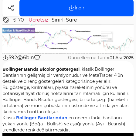
İndir
₺170
Ücretsiz
Sınırlı Süre
592
6bin
1
Güncellenme Tarihi:
21 Ara 2025
Bollinger Bands Bicolor göstergesi
, klasik Bollinger
Bantlarının gelişmiş bir versiyonudur ve MetaTrader 4’ün
destek ve direnç göstergeleri kategorisinde yer alır.
Bu gösterge, kırılmaları, piyasa hareketinin yönünü ve
potansiyel fiyat dönüş noktalarını tanımlamak için kullanılır.
Bollinger Bands Bicolor göstergesi, bir orta çizgi (hareketli
ortalama) ve mum çubuklarının üstünde ve altında yer alan
iki dinamik banttan oluşur.
Klasik
Bollinger Bantlarından
en önemli farkı, bantların
yukarı yönlü (Boğa - Bullish) ve aşağı yönlü (Ayı - Bearish)
trendlerde renk değiştirmesidir.