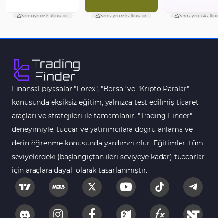
Harmonik MT4 Göstergeleri
30
Sermayen risk altındadır.
Sermayen risk altındadır.
Sermayen risk altınd
Aşırı Alım ve Aşırı Satım MT4 Göstergeleri
28
MetaTrader 4 için Haber (News) Göstergeleri
2
Endeks MT4 Göstergeleri
291
MT4 için Order Book (Emir Defteri) Göstergeleri
1
Finansal piyasalar "Forex", "Borsa" ve "Kripto Paralar"
MetaTrader 4 için Fibonacci Göstergeleri
2
konusunda eksiksiz eğitim, yalnızca test edilmiş ticaret
Swing Trading MT4 Göstergeleri
173
araçları ve stratejileri ile tamamlanır. "Trading Finder"
Bantlar ve Kanallar MT4 Göstergeleri
54
deneyimiyle, tüccar ve yatırımcılara doğru anlama ve
Kurumsal Hisse Piyasası MT4 Göstergeleri
derin öğrenme konusunda yardımcı olur. Eğitimler, tüm
285
seviyelerdeki (başlangıçtan ileri seviyeye kadar) tüccarlar
MT4 için Hareketli Göstergeleri
22
için araçlara dayalı olarak tasarlanmıştır.
Scalping MT4 Göstergeleri
320
Position Trading MT4 Göstergeleri
1
Fast Scalping MT4 Göstergeleri
46