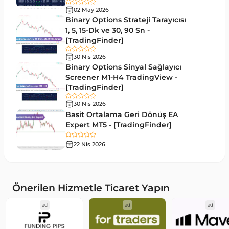
Günlük ve Haftalık Zaman Dilimleri MT4
14
göstergeler
02 May 2026
Binary Options Strateji Tarayıcısı
Risk Yönetimi MT4 Göstergeleri
1, 5, 15-Dk ve 30, 90 Sn -
21
[TradingFinder]
Hisse Senedi MT4 Göstergeleri
541
30 Nis 2026
MACD Göstergeleri MetaTrader 4 için
Binary Options Sinyal Sağlayıcı
15
Screener M1-H4 TradingView -
Pivot and Fraktallar MT4 Göstergeleri
28
[TradingFinder]
Para Birimi Gücü MT4 Göstergeleri
112
30 Nis 2026
Basit Ortalama Geri Dönüş EA
Intraday MT4 Göstergeleri
344
Expert MT5 - [TradingFinder]
MetaTrader 4’te DrawdownGöstergeleri
1
22 Nis 2026
Binary Options MT4 Göstergeleri
19
Öncü MT4 Göstergeleri
75
Önerilen Hizmetle Ticaret Yapın
Akıllı Para MT4 Göstergeleri
74
ad
ad
ad
Destek ve Direnç MT4 Göstergeleri
74