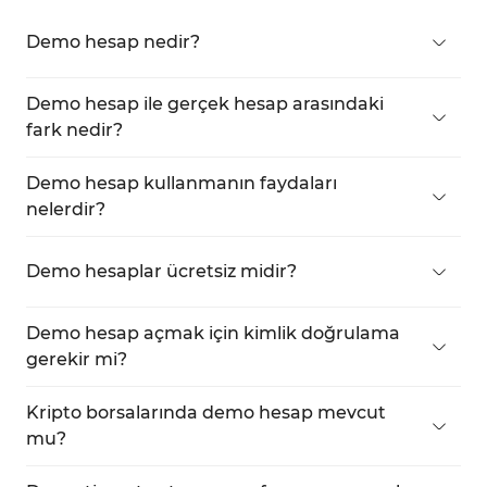
Demo hesap nedir?
Demo hesap, yatırımcıların gerçek para riski
olmadan sanal olarak işlem yapabildikleri, ticaret
Demo hesap ile gerçek hesap arasındaki
platformlarının sunduğu simülasyon ortamıdır.
fark nedir?
Demo hesapta işlemler sanal para ile yapılır.
Gerçek piyasa verileri kullanılsa da gerçek
Demo hesap kullanmanın faydaları
sermaye riski yoktur.
nelerdir?
Stratejilerin test edilmesini, platforma alışmayı ve
farklı işlem araçlarının denenmesini sağlar.
Demo hesaplar ücretsiz midir?
Evet, Çoğu platform demo hesapları ücretsiz
olarak sunar.
Demo hesap açmak için kimlik doğrulama
gerekir mi?
Genellikle gerekmez. E-posta adresiyle hızlı bir
şekilde demo hesap oluşturulabilir.
Kripto borsalarında demo hesap mevcut
mu?
Evet, Binance, Kraken, KuCoin, Whitebit ve