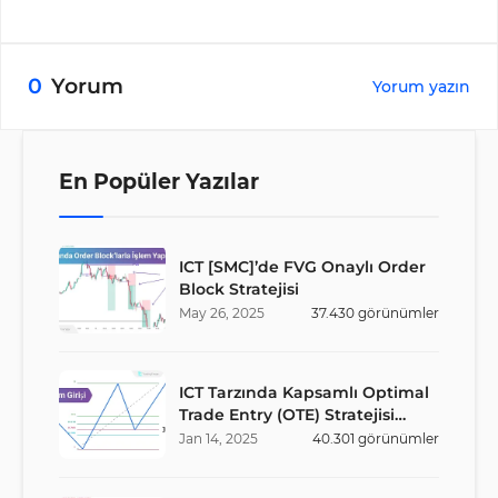
0
Yorum
Yorum yazın
En Popüler Yazılar
ICT [SMC]’de FVG Onaylı Order
Block Stratejisi
May
26
,
2025
37.430
görünümler
ICT Tarzında Kapsamlı Optimal
Trade Entry (OTE) Stratejisi
Rehberi
Jan
14
,
2025
40.301
görünümler