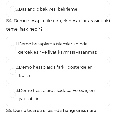
3
.
Başlangıç bakiyesi belirleme
S
4
:
Demo hesaplar ile gerçek hesaplar arasındaki
temel fark nedir?
1
.
Demo hesaplarda işlemler anında
gerçekleşir ve fiyat kayması yaşanmaz
2
.
Demo hesaplarda farklı göstergeler
kullanılır
3
.
Demo hesaplarda sadece Forex işlemi
yapılabilir
S
5
:
Demo ticareti sırasında hangi unsurlara