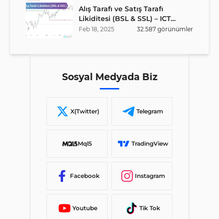
Alış Tarafı ve Satış Tarafı
Likiditesi (BSL & SSL) – ICT
Stratejisi
Feb
18
,
2025
32.587
görünümler
Sosyal Medyada Biz
X(Twitter)
Telegram
Mql5
TradingView
Facebook
Instagram
Youtube
Tik Tok