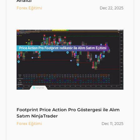
Analizi
Forex Eğitimi
Dec
22
,
2025
Footprint Price Action Pro Göstergesi ile Alım
Satım NinjaTrader
Forex Eğitimi
Dec
11
,
2025