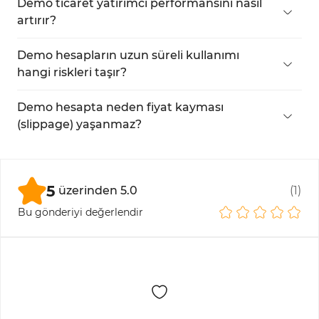
Coinbase gibi borsalar demo ticaret ortamı sağlar.
Demo ticaret yatırımcı performansını nasıl
artırır?
Yatırımcılar gerçek zamanlı piyasa koşullarında,
ama risksiz şekilde strateji uygulayıp test
Demo hesapların uzun süreli kullanımı
edebilirler.
hangi riskleri taşır?
Gerçek duygusal baskının yaşanmaması,
yatırımcının psikolojik hazırlığını eksik bırakabilir.
Demo hesapta neden fiyat kayması
Ayrıca risk ve para yönetimi alışkanlıkları
(slippage) yaşanmaz?
gelişmeyebilir.
Çünkü demo hesaplarda gerçek likidite yoktur ve
emirler sistem tarafından doğrudan işlenir.
5
üzerinden
5.0
(
1
)
Bu gönderiyi değerlendir