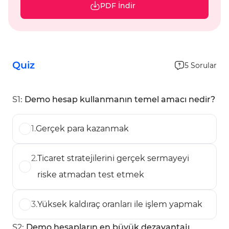
PDF İndir
Quiz
5
Sorular
S
1
:
Demo hesap kullanmanın temel amacı nedir?
1
.
Gerçek para kazanmak
2
.
Ticaret stratejilerini gerçek sermayeyi
riske atmadan test etmek
3
.
Yüksek kaldıraç oranları ile işlem yapmak
S
2
:
Demo hesapların en büyük dezavantajı