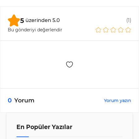
büyüklük seçimi ve etkili risk araçları kullanmak
hayati önemdedir.
5
üzerinden
5.0
(
1
)
Bu gönderiyi değerlendir
0
Yorum
Yorum yazın
En Popüler Yazılar