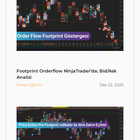
Footprint Orderflow NinjaTrader’da; Bid/Ask
Analizi
Forex Eğitimi
Dec
22
,
2025