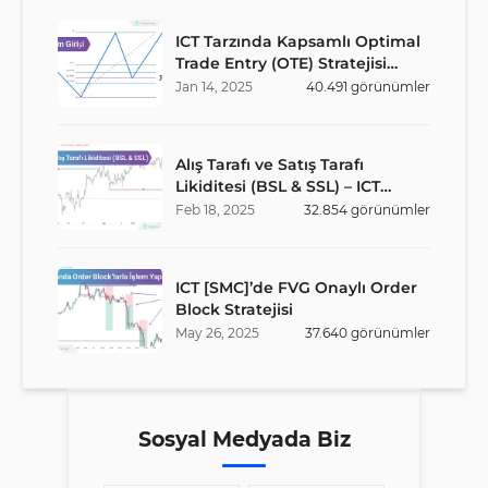
ICT Tarzında Kapsamlı Optimal
Trade Entry (OTE) Stratejisi
Rehberi
Jan
14
,
2025
40.491
görünümler
Alış Tarafı ve Satış Tarafı
Likiditesi (BSL & SSL) – ICT
Stratejisi
Feb
18
,
2025
32.854
görünümler
ICT [SMC]’de FVG Onaylı Order
Block Stratejisi
May
26
,
2025
37.640
görünümler
Sosyal Medyada Biz