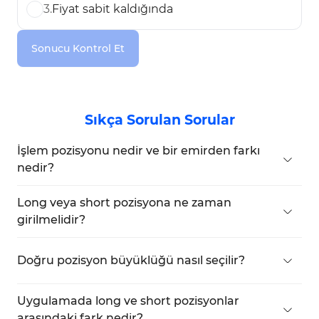
3
.
Fiyat sabit kaldığında
Sonucu Kontrol Et
Sıkça Sorulan Sorular
İşlem pozisyonu nedir ve bir emirden farkı
nedir?
Bir pozisyon, aktif ve açık bir işlemi temsil
ederken; bir emir, yalnızca bir alış veya satış
Long veya short pozisyona ne zaman
talimatıdır ve bu her zaman gerçekleşmeyebilir.
girilmelidir?
Piyasa, teknik veya temel analizlere dayanarak
açık bir yükseliş ya da düşüş sinyali verdiğinde
Doğru pozisyon büyüklüğü nasıl seçilir?
long ya da short pozisyona girilmelidir.
Hesap bakiyesi, kabul edilebilir risk ve giriş ile zarar
durdur mesafesi dikkate alınarak belirlenmelidir.
Uygulamada long ve short pozisyonlar
arasındaki fark nedir?