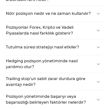
Long pozisyonda, fiyatın artması beklenerek alış
yapılır. Short pozisyonda ise, fiyatın düşmesi
Nötr pozisyon nedir ve ne zaman kullanılır?
beklenerek satış yapılır.
Piyasa yönünün belirsiz olduğu durumları yansıtır.
Genellikle hedging veya arbitraj stratejileriyle
Pozisyonlar Forex, Kripto ve Vadeli
birlikte riski azaltmak için kullanılır.
Piyasalarda nasıl farklılık gösterir?
Kaldıraç, marjin, likidite ve işlem saatleri
bakımından farklılık gösterir. Kripto piyasaları,
Tutulma süresi stratejiyi nasıl etkiler?
genellikle hisse senetlerine göre daha yüksek
Kısa vadeli pozisyonlar, daha hızlı ve hassas analiz
kaldıraç sunar.
gerektirir çünkü oynaklığa duyarlılık daha
Hedging pozisyon yönetiminde nasıl
yüksektir.
yardımcı olur?
Ters yönde bir pozisyon açarak, fiyat oynaklığına
veya ekonomik haberlere karşı koruma sağlar.
Trailing stop’un sabit zarar durdura göre
avantajı nedir?
Fiyatla birlikte hareket eder, bu da kârı manuel
müdahale olmadan kilitlemeye imkân tanır.
Pozisyon yönetiminde başarıyı veya
başarısızlığı belirleyen faktörler nelerdir?
Bir plana sadık kalmak, duygusal kontrol, doğru