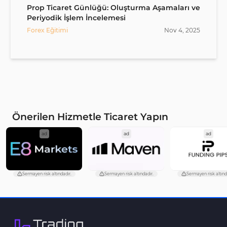
Prop Ticaret Günlüğü: Oluşturma Aşamaları ve
Periyodik İşlem İncelemesi
Forex Eğitimi
Nov
4
,
2025
Önerilen Hizmetle Ticaret Yapın
ad
ad
ad
Sermayen risk altındadır.
Sermayen risk altındadır.
Sermayen risk altınd