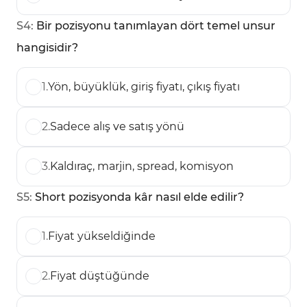
S
4
:
Bir pozisyonu tanımlayan dört temel unsur
hangisidir?
1
.
Yön, büyüklük, giriş fiyatı, çıkış fiyatı
2
.
Sadece alış ve satış yönü
3
.
Kaldıraç, marjin, spread, komisyon
S
5
:
Short pozisyonda kâr nasıl elde edilir?
1
.
Fiyat yükseldiğinde
2
.
Fiyat düştüğünde