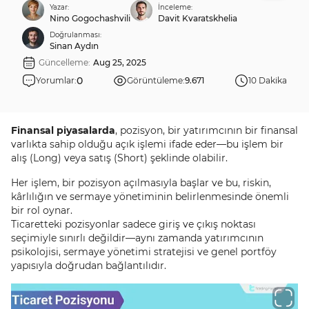
Yazar:
İnceleme:
Nino Gogochashvili
Davit Kvaratskhelia
Doğrulanması:
Sinan Aydın
Güncelleme:
Aug 25, 2025
0
Yorumlar:
Görüntüleme:
9.671
10 Dakika
Finansal piyasalarda
, pozisyon, bir yatırımcının bir finansal
varlıkta sahip olduğu açık işlemi ifade eder—bu işlem bir
alış (Long) veya satış (Short) şeklinde olabilir.
Her işlem, bir pozisyon açılmasıyla başlar ve bu, riskin,
kârlılığın ve sermaye yönetiminin belirlenmesinde önemli
bir rol oynar.
Ticaretteki pozisyonlar sadece giriş ve çıkış noktası
seçimiyle sınırlı değildir—aynı zamanda yatırımcının
psikolojisi, sermaye yönetimi stratejisi ve genel portföy
yapısıyla doğrudan bağlantılıdır.