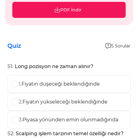
PDF İndir
Quiz
5
Sorular
S
1
:
Long pozisyon ne zaman alınır?
1
.
Fiyatın düşeceği beklendiğinde
2
.
Fiyatın yükseleceği beklendiğinde
3
.
Piyasa yönünden emin olunmadığında
S
2
:
Scalping işlem tarzının temel özelliği nedir?