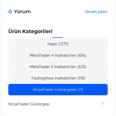
Bu işlem aracı, oturum faz değişimlerine dayalı
olarak kurumsal sermaye giriş ve çıkış
0
Yorum
Yorum yazın
zamanlamasının takip edilmesini mümkün kılar.
Ürün Kategorileri
Hepsi (1377)
MetaTrader 4 İndikatörleri (616)
MetaTrader 5 İndikatörleri (635)
TradingView İndikatörleri (119)
NinjaTrader Göstergeleri (7)
NinjaTrader Göstergesi
7