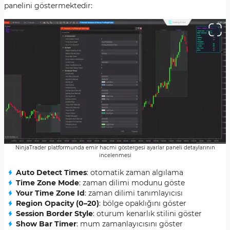
panelini göstermektedir:
NinjaTrader platformunda emir hacmi göstergesi ayarlar paneli detaylarının
incelenmesi
Auto Detect Times
: otomatik zaman algılama
Time Zone Mode
: zaman dilimi modunu göste
Your Time Zone Id
: zaman dilimi tanımlayıcısı
Region Opacity (0–20)
: bölge opaklığını göster
Session Border Style
: oturum kenarlık stilini göster
Show Bar Timer
: mum zamanlayıcısını göster