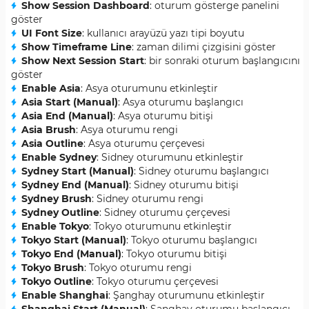
Show Session Dashboard
: oturum gösterge panelini
göster
UI Font Size
: kullanıcı arayüzü yazı tipi boyutu
Show Timeframe Line
: zaman dilimi çizgisini göster
Show Next Session Start
: bir sonraki oturum başlangıcını
göster
Enable Asia
: Asya oturumunu etkinleştir
Asia Start (Manual)
: Asya oturumu başlangıcı
Asia End (Manual)
: Asya oturumu bitişi
Asia Brush
: Asya oturumu rengi
Asia Outline
: Asya oturumu çerçevesi
Enable Sydney
: Sidney oturumunu etkinleştir
Sydney Start (Manual)
: Sidney oturumu başlangıcı
Sydney End (Manual)
: Sidney oturumu bitişi
Sydney Brush
: Sidney oturumu rengi
Sydney Outline
: Sidney oturumu çerçevesi
Enable Tokyo
: Tokyo oturumunu etkinleştir
Tokyo Start (Manual)
: Tokyo oturumu başlangıcı
Tokyo End (Manual)
: Tokyo oturumu bitişi
Tokyo Brush
: Tokyo oturumu rengi
Tokyo Outline
: Tokyo oturumu çerçevesi
Enable Shanghai
: Şanghay oturumunu etkinleştir