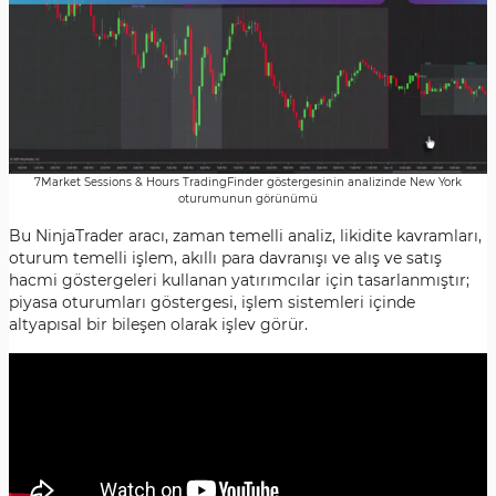
7Market Sessions & Hours TradingFinder göstergesinin analizinde New York
oturumunun görünümü
Bu NinjaTrader aracı, zaman temelli analiz, likidite kavramları,
oturum temelli işlem, akıllı para davranışı ve alış ve satış
hacmi göstergeleri kullanan yatırımcılar için tasarlanmıştır;
piyasa oturumları göstergesi, işlem sistemleri içinde
altyapısal bir bileşen olarak işlev görür.