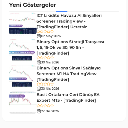
Yeni Göstergeler
ICT Likidite Havuzu AI Sinyalleri
Screener TradingView -
[TradingFinder] Ücretsiz
02 May 2026
Binary Options Strateji Tarayıcısı
1, 5, 15-Dk ve 30, 90 Sn -
[TradingFinder]
30 Nis 2026
Binary Options Sinyal Sağlayıcı
Screener M1-H4 TradingView -
[TradingFinder]
30 Nis 2026
Basit Ortalama Geri Dönüş EA
Expert MT5 - [TradingFinder]
22 Nis 2026