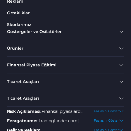
Reklam
Ortaklıklar
Skorlarımız
Göstergeler ve Osilatörler
Ürünler
Finansal Piyasa Eğitimi
Ticaret Araçları
Ticaret Araçları
Risk Açıklaması:
Finansal piyasalarda
Fazlasını Göster
yer almak yüksek risk içerir ve
Feragatname:
[TradingFinder.com],
Fazlasını Göster
yatırımınızın bir kısmını veya
olası kayıplar veya zararlar için hiçbir
Gelir ve Reklam
Fazlasını Göster