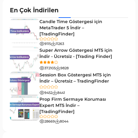
En Çok İndirilen
Candle Time Göstergesi için
MetaTrader 5 İndir –
[TradingFinder]
9115
11263
Super Arrow Göstergesi MT5 için
İndir - Ücretsiz - [Trading Finder]
372103
9828
Session Box Göstergesi MT5 için
İndir – Ücretsiz – TradingFinder
9452
8441
Prop Firm Sermaye Koruması
Expert MT5 İndir –
[TradingFinder]
28669
8044