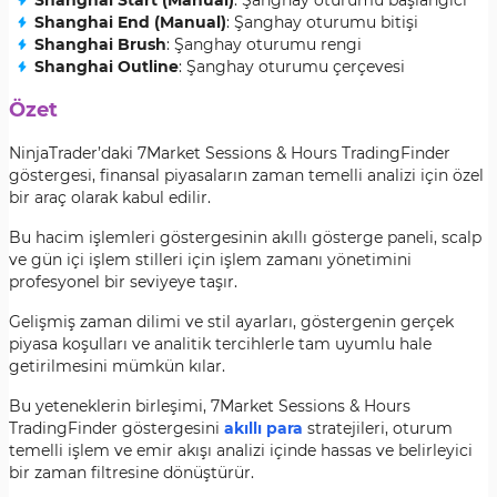
Shanghai Start (Manual)
: Şanghay oturumu başlangıcı
Shanghai End (Manual)
: Şanghay oturumu bitişi
Shanghai Brush
: Şanghay oturumu rengi
Shanghai Outline
: Şanghay oturumu çerçevesi
Özet
NinjaTrader’daki 7Market Sessions & Hours TradingFinder
göstergesi, finansal piyasaların zaman temelli analizi için özel
bir araç olarak kabul edilir.
Bu hacim işlemleri göstergesinin akıllı gösterge paneli, scalp
ve gün içi işlem stilleri için işlem zamanı yönetimini
profesyonel bir seviyeye taşır.
Gelişmiş zaman dilimi ve stil ayarları, göstergenin gerçek
piyasa koşulları ve analitik tercihlerle tam uyumlu hale
getirilmesini mümkün kılar.
Bu yeteneklerin birleşimi, 7Market Sessions & Hours
TradingFinder göstergesini
akıllı para
stratejileri, oturum
temelli işlem ve emir akışı analizi içinde hassas ve belirleyici
bir zaman filtresine dönüştürür.