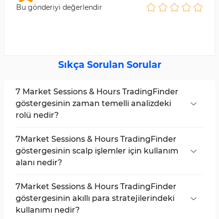
Bu gönderiyi değerlendir
Sıkça Sorulan Sorular
7 Market Sessions & Hours TradingFinder
göstergesinin zaman temelli analizdeki
rolü nedir?
Bu gösterge, fiyat analizini gerçek piyasa
zamanı ile hizalar ve işlem oturumları
7Market Sessions & Hours TradingFinder
çerçevesinde aktif likidite bölgelerini ortaya
göstergesinin scalp işlemler için kullanım
çıkarır.
alanı nedir?
Bu gösterge, artan işlem hızı ve hacim
dönemlerini belirler ve hızlı işlem
7Market Sessions & Hours TradingFinder
gerçekleştirmeyi daha hedefli hale getirir.
göstergesinin akıllı para stratejilerindeki
kullanımı nedir?