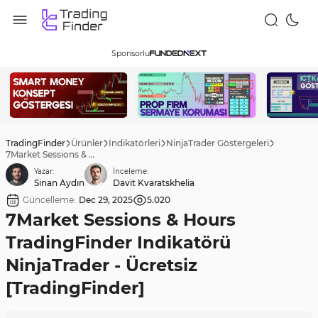
Sponsorlu
TradingFinder
Ürünler
İndikatörleri
NinjaTrader Göstergeleri
7Market Sessions & Hours TradingFinder Indikatörü NinjaTrader - Ücretsiz [TradingFinder]
Yazar:
İnceleme:
Sinan Aydın
Davit Kvaratskhelia
Güncelleme:
Dec 29, 2025
5.020
7Market Sessions & Hours
TradingFinder Indikatörü
NinjaTrader - Ücretsiz
[TradingFinder]