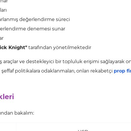
unar
arı
tasarlanmış değerlendirme süreci
eğerlendirme denemesi sunar
ar
ick Knight"
tarafından yönetilmektedir
 araçlar ve destekleyici bir topluluk erişimi sağlayarak on
şeffaf politikalara odaklanmaları, onları rekabetçi
prop f
leri
kından bakalım: