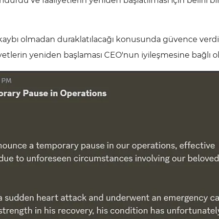
ndurdu ve faaliyetlerin yeniden başlatılması için belirli b
me kaybı olmadan duraklatılacağı konusunda güvence verdi
aliyetlerin yeniden başlaması CEO'nun iyileşmesine bağlı o