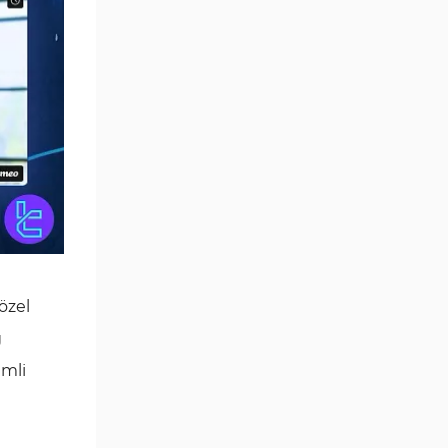
özel
g
emli