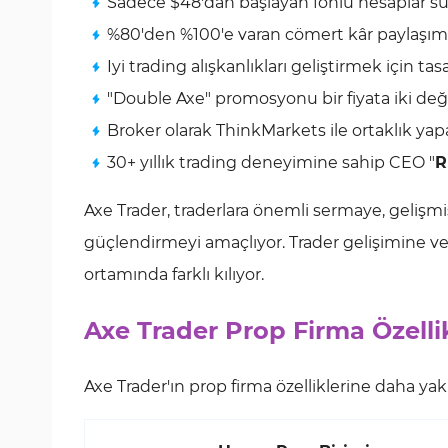
Sadece $48'dan başlayan fonlu hesaplar s
%80'den %100'e varan cömert kâr paylaşıml
Iyi trading alışkanlıkları geliştirmek için 
"Double Axe" promosyonu bir fiyata iki d
Broker olarak ThinkMarkets ile ortaklık yap
30+ yıllık trading deneyimine sahip CEO "
R
Axe Trader, traderlara önemli sermaye, gelişmiş
güçlendirmeyi amaçlıyor. Trader gelişimine ve 
ortamında farklı kılıyor.
Axe Trader Prop Firma Özellik
Axe Trader'ın prop firma özelliklerine daha ya