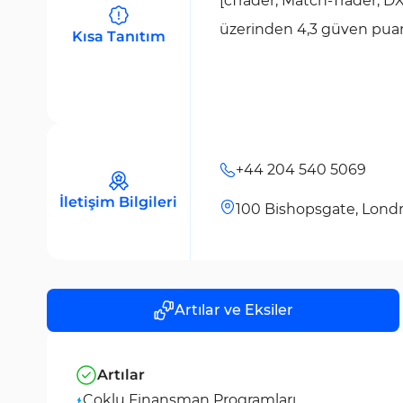
[cTrader, Match-Trader, DXt
üzerinden 4,3 güven puanı
Kısa Tanıtım
+44 204 540 5069
İletişim Bilgileri
100 Bishopsgate, Londra
Artılar ve Eksiler
Artılar
Çoklu Finansman Programları