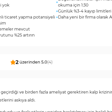
i yok
okuma için 1:30
Günlük %3-4 kayıp limitleri
ı ticaret yapma potansiyeli
Daha yeni bir firma olarak A
şim
ödemeler mevcut
yutunu %25 artırın
2
üzerinden
5.0
(
4
)
geçirdiği ve birden fazla ameliyat gerektiren kalp krizini
lerini askıya aldı.