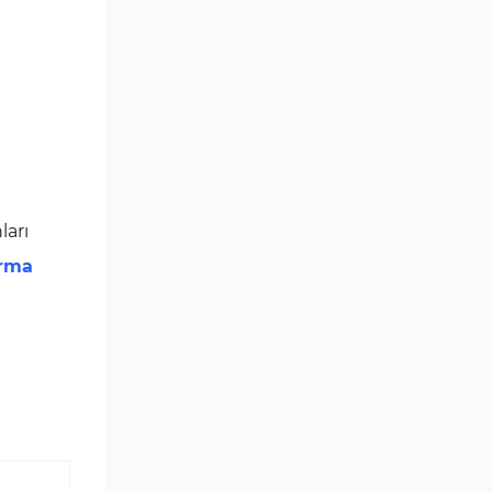
ları
irma