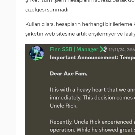
Şirket, tüm işlem hesaplarını süresiz olarak do
çizelgesi sunmadı.
Kullanıcılara, hesapların herhangi bir ilerle
şirketin web sitesine artık erişilemiyor ve fa