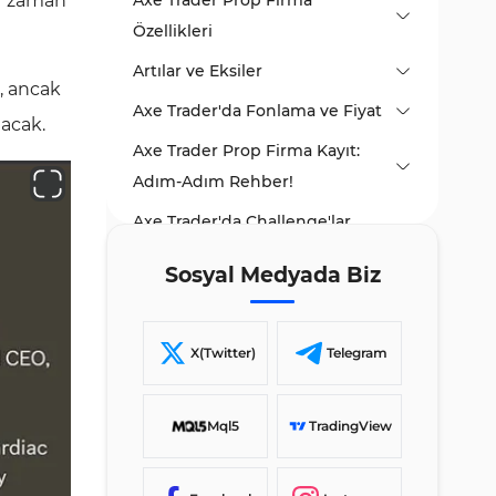
ir zaman
Axe Trader Prop Firma
Özellikleri
Artılar ve Eksiler
, ancak
Axe Trader'da Fonlama ve Fiyat
lacak.
Axe Trader Prop Firma Kayıt:
Adım-Adım Rehber!
Axe Trader'da Challenge'lar
Nelerdir?
Sosyal Medyada Biz
Axe Trader Tarafından Sunulan
Single Axe
Herhangi Bir Bonus Var mı?
Funded Axe
X(Twitter)
Telegram
Axe Trader Kuralları
Double Axe
Axe Trader Hangi Platformları
Mql5
TradingView
Destekliyor?
Axe Trader'da Hangi