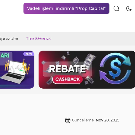
Vadeli işleml indirimli “Prop Capital”
Spreadler
The 5%ers
ad
Güncelleme:
Nov 20, 2025