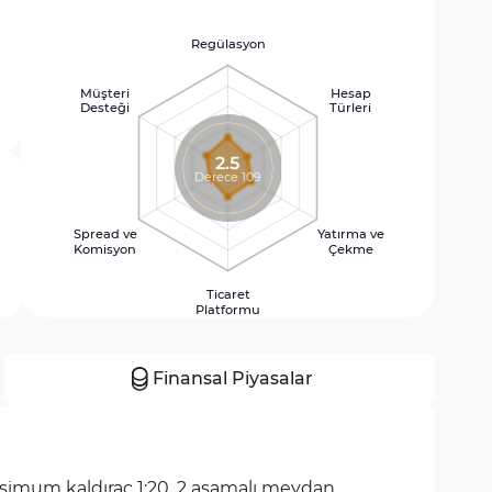
Regülasyon
Müşteri
Hesap
Desteği
Türleri
2.5
Derece 109
Spread ve
Yatırma ve
Komisyon
Çekme
Ticaret
Platformu
Finansal Piyasalar
simum kaldıraç 1:20, 2 aşamalı meydan