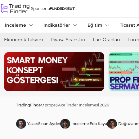
Sponsorlu
İnceleme
İndikatörler
Eğitim
Ticaret A
Ekonomik Takvim
Piyasa Seansları
Faiz Oranları
Forex
TradingFinder
props
Axe Trader İncelemesi 2026
Yazar:
Sinan Aydın
İnceleme:
Eda Kaya
Doğrulanm