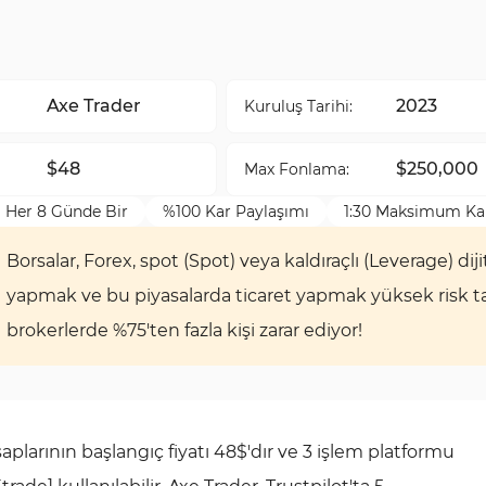
Axe Trader
2023
Kuruluş Tarihi:
$48
$250,000
Max Fonlama:
 Her 8 Günde Bir
%100 Kar Paylaşımı
1:30 Maksimum Kal
Borsalar, Forex, spot (Spot) veya kaldıraçlı (Leverage) diji
yapmak ve bu piyasalarda ticaret yapmak yüksek risk taşı
brokerlerde %75'ten fazla kişi zarar ediyor!
plarının başlangıç ​​fiyatı 48$'dır ve 3 işlem platformu