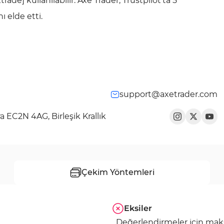
rade] kullanılabilir. Axe Trader, Trustpilot'ta 5
 elde etti.
support@axetrader.com
 EC2N 4AG, Birleşik Krallık
Çekim Yöntemleri
Eksiler
Değerlendirmeler için mak