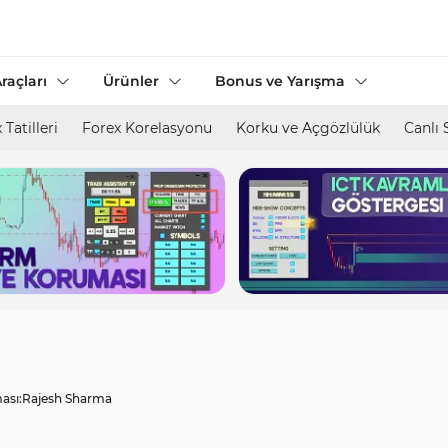
raçları
Ürünler
Bonus ve Yarışma
 Tatilleri
Forex Korelasyonu
Korku ve Açgözlülük
Canlı 
ası:
Rajesh Sharma