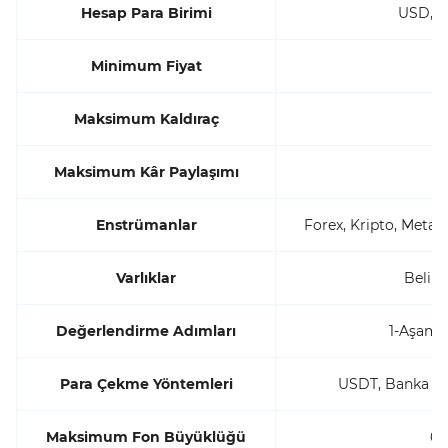
Hesap Para Birimi
USD, E
Minimum Fiyat
9
Maksimum Kaldıraç
1
Maksimum Kâr Paylaşımı
%
Enstrümanlar
Forex, Kripto, Metall
Varlıklar
Belirt
Değerlendirme Adımları
1-Aşama
Para Çekme Yöntemleri
USDT, Banka Tra
Maksimum Fon Büyüklüğü
6.