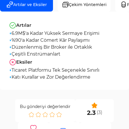
Artılar ve Eksiler
Çekim Yöntemleri
F
Artılar
6.9M$'a Kadar Yüksek Sermaye Erişimi
%90'a Kadar Cömert Kâr Paylaşımı
Düzenlenmiş Bir Broker ile Ortaklık
Çeşitli Enstrümanlart
Eksiler
Ticaret Platformu Tek Seçenekle Sınırlı
Katı Kurallar ve Zor Değerlendirme
Bu gönderiyi değerlendir
2.3
(
3
)