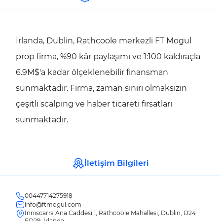
İrlanda, Dublin, Rathcoole merkezli FT Mogul
prop firma, %90 kâr paylaşımı ve 1:100 kaldıraçla
6.9M$'a kadar ölçeklenebilir finansman
sunmaktadır. Firma, zaman sınırı olmaksızın
çeşitli scalping ve haber ticareti fırsatları
sunmaktadır.
İletişim Bilgileri
00447714275918
info@ftmogul.com
Inniscarra Ana Caddesi 1, Rathcoole Mahallesi, Dublin, D24
EO29, İrlanda