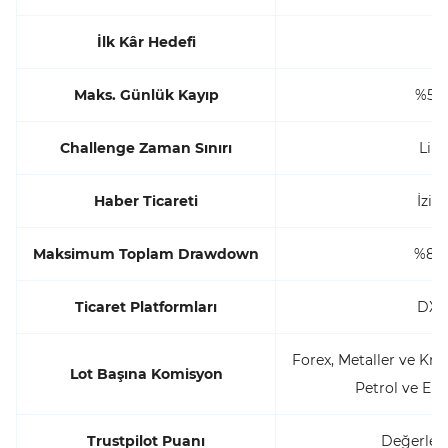
İlk Kâr Hedefi
Maks. Günlük Kayıp
%5'e
Challenge Zaman Sınırı
Limi
Haber Ticareti
İzin 
Maksimum Toplam Drawdown
%8'e
Ticaret Platformları
DX T
Forex, Metaller ve Krip
Lot Başına Komisyon
Petrol ve End
Trustpilot Puanı
Değerlen