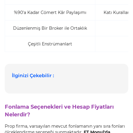
%90'a Kadar Cömert Kâr Paylaşımı
Katı Kurallar
Düzenlenmiş Bir Broker ile Ortaklık
Çeşitli Enstrümanlart
İlginizi Çekebilir :
Fonlama Seçenekleri ve Hesap Fiyatları
Nelerdir?
Prop firma, varsayılan mevcut fonlamanın yanı sıra fonları
ölçeklendirme seçeneği sunmaktadır.
FT Mogul'da