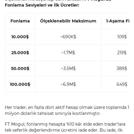
Fonlama Seviyeleri ve İlk Ücretler:
Fonlama
Ölçeklenebilir Maksimum
1-Aşama Fiya
10.000$
~690K$
109$
25.000$
~1.7M$
219$
50.000$
~3.5M$
389$
100.000$
~6.9M$
649$
Her trader, en fazla dört aktif hesap olmak üzere toplamda 1
milyon dolarlık tahsisat sınırıyla kısıtlanmıştır.
FT Mogul, fonlanmış hesapta %10 kâr elde eden trader’lara
tek seferlik değerlendirme ücretini iade eder. Bu iade, ilk