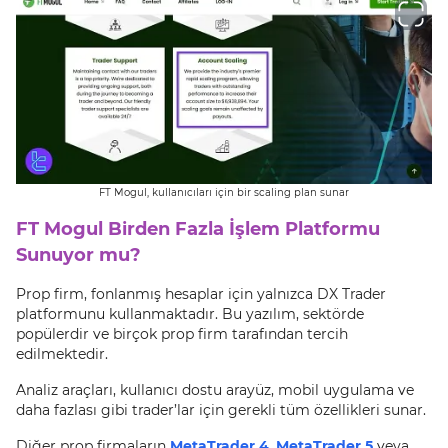
FT Mogul, kullanıcıları için bir scaling plan sunar
FT Mogul Birden Fazla İşlem Platformu
Sunuyor mu?
Prop firm, fonlanmış hesaplar için yalnızca DX Trader
platformunu kullanmaktadır. Bu yazılım, sektörde
popülerdir ve birçok prop firm tarafından tercih
edilmektedir.
Analiz araçları, kullanıcı dostu arayüz, mobil uygulama ve
daha fazlası gibi trader’lar için gerekli tüm özellikleri sunar.
Diğer prop firmaların
MetaTrader 4
,
MetaTrader 5
veya