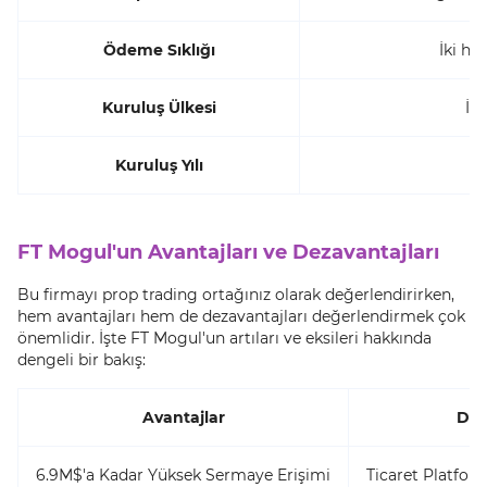
Ödeme Sıklığı
İki ha
Kuruluş Ülkesi
İr
Kuruluş Yılı
2
FT Mogul'un Avantajları ve Dezavantajları
Bu firmayı prop trading ortağınız olarak değerlendirirken,
hem avantajları hem de dezavantajları değerlendirmek çok
önemlidir. İşte FT Mogul'un artıları ve eksileri hakkında
dengeli bir bakış:
Avantajlar
Dez
6.9M$'a Kadar Yüksek Sermaye Erişimi
Ticaret Platform