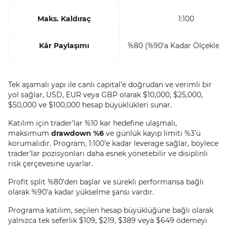
Maks. Kaldıraç
1:100
Kâr Paylaşımı
%80 (%90'a Kadar Ölçekleneb
Tek aşamalı yapı ile canlı capital’e doğrudan ve verimli bir
yol sağlar, USD, EUR veya GBP olarak $10,000, $25,000,
$50,000 ve $100,000 hesap büyüklükleri sunar.
Katılım için trader’lar %10 kar hedefine ulaşmalı,
maksimum
drawdown %6
ve günlük kayıp limiti %3’ü
korumalıdır. Program, 1:100’e kadar leverage sağlar, böylece
trader’lar pozisyonları daha esnek yönetebilir ve disiplinli
risk çerçevesine uyarlar.
Profit split %80’den başlar ve sürekli performansa bağlı
olarak %90’a kadar yükselme şansı vardır.
Programa katılım, seçilen hesap büyüklüğüne bağlı olarak
yalnızca tek seferlik $109, $219, $389 veya $649 ödemeyi