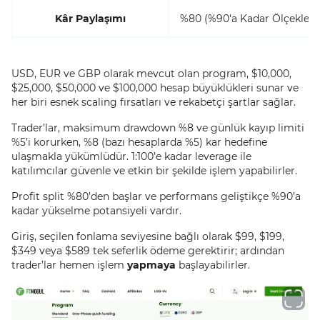
Kâr Paylaşımı
%80 (%90'a Kadar Ölçekleneb
USD, EUR ve GBP olarak mevcut olan program, $10,000,
$25,000, $50,000 ve $100,000 hesap büyüklükleri sunar ve
her biri esnek scaling fırsatları ve rekabetçi şartlar sağlar.
Trader’lar, maksimum drawdown %8 ve günlük kayıp limiti
%5’i korurken, %8 (bazı hesaplarda %5) kar hedefine
ulaşmakla yükümlüdür. 1:100’e kadar leverage ile
katılımcılar güvenle ve etkin bir şekilde işlem yapabilirler.
Profit split %80’den başlar ve performans geliştikçe %90’a
kadar yükselme potansiyeli vardır.
Giriş, seçilen fonlama seviyesine bağlı olarak $99, $199,
$349 veya $589 tek seferlik ödeme gerektirir; ardından
trader’lar hemen işlem
yapmaya
başlayabilirler.