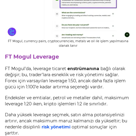
FT Mogul, currency pairs, cryptocurrencies, metals ve oil ile işlem yapılmasına
olanak tanır
FT Mogul Leverage
FT Mogul’da, leverage ticaret
enstrümanına
bağlı olarak
değişir; bu, trader’lara esneklik ve risk yönetimi sağlar.
Forex için varsayılan leverage 1:50, ancak daha fazla işlem
gücü için 1:100’e kadar artırma seçeneği vardır.
Endeksler ve emtialar, petrol ve metaller dahil, maksimum
leverage 1:20 iken, kripto işlemleri 1:2 ile sınırlıdır.
Daha yüksek leverage seçmek, satın alma potansiyelinizi
artırır, ancak maksimum maruz kalmanızı da yükseltir; bu
nedenle disiplinli
risk yönetimi
optimal sonuçlar için
şarttır.