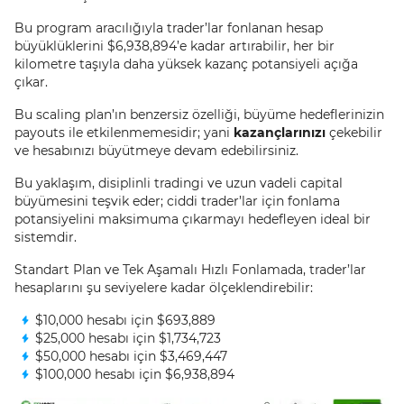
Bu program aracılığıyla trader’lar fonlanan hesap
büyüklüklerini $6,938,894’e kadar artırabilir, her bir
kilometre taşıyla daha yüksek kazanç potansiyeli açığa
çıkar.
Bu scaling plan’ın benzersiz özelliği, büyüme hedeflerinizin
payouts ile etkilenmemesidir; yani
kazançlarınızı
çekebilir
ve hesabınızı büyütmeye devam edebilirsiniz.
Bu yaklaşım, disiplinli tradingi ve uzun vadeli capital
büyümesini teşvik eder; ciddi trader’lar için fonlama
potansiyelini maksimuma çıkarmayı hedefleyen ideal bir
sistemdir.
Standart Plan ve Tek Aşamalı Hızlı Fonlamada, trader’lar
hesaplarını şu seviyelere kadar ölçeklendirebilir:
$10,000 hesabı için $693,889
$25,000 hesabı için $1,734,723
$50,000 hesabı için $3,469,447
$100,000 hesabı için $6,938,894