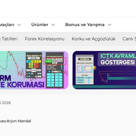
raçları
Ürünler
Bonus ve Yarışma
 Tatilleri
Forex Korelasyonu
Korku ve Açgözlülük
Canlı 
i 2026
ası:
Arjun Mandal