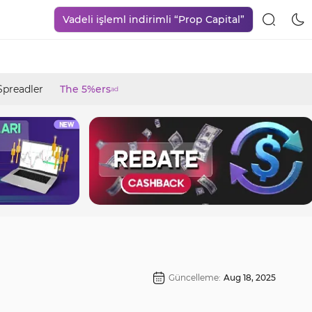
Vadeli işleml indirimli “Prop Capital”
Spreadler
The 5%ers
ad
Güncelleme:
Aug 18, 2025