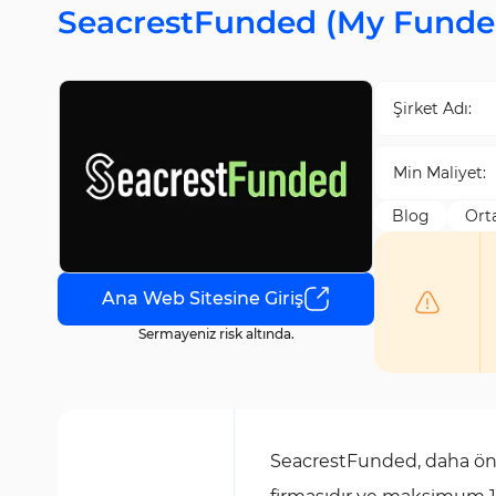
SeacrestFunded (My Funded
Şirket Adı:
Min Maliyet:
Blog
Ort
Ana Web Sitesine Giriş
Sermayeniz risk altında.
SeacrestFunded, daha önc