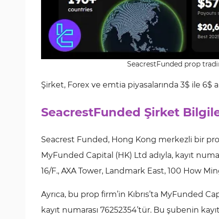
SeacrestFunded prop tradin
Şirket, Forex ve emtia piyasalarında 3$ ile 6$ 
SeacrestFunded Şirket Bilgile
Seacrest Funded, Hong Kong merkezli bir pro
MyFunded Capital (HK) Ltd adıyla, kayıt numaras
16/F., AXA Tower, Landmark East, 100 How Mi
Ayrıca, bu prop firm’in Kıbrıs’ta MyFunded Capi
kayıt numarası 76252354’tür. Bu şubenin kayıtlı