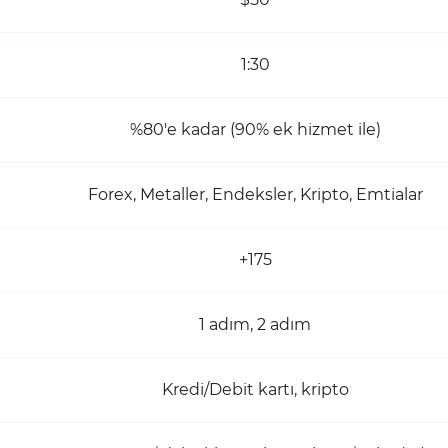
1:30
%80'e kadar (90% ek hizmet ile)
Forex, Metaller, Endeksler, Kripto, Emtialar
+175
1 adım, 2 adım
Kredi/Debit kartı, kripto