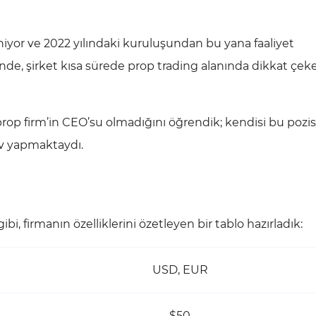
iyor ve 2022 yılındaki kuruluşundan bu yana faaliyet
de, şirket kısa sürede prop trading alanında dikkat çeke
prop firm’in CEO’su olmadığını öğrendik; kendisi bu poz
v yapmaktaydı.
i, firmanın özelliklerini özetleyen bir tablo hazırladık:
USD, EUR
$50