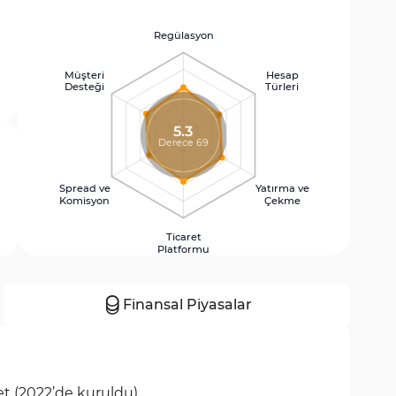
Regülasyon
Müşteri
Hesap
Desteği
Türleri
5.3
Derece 69
Spread ve
Yatırma ve
Komisyon
Çekme
Ticaret
Platformu
Finansal Piyasalar
ket (2022’de kuruldu)