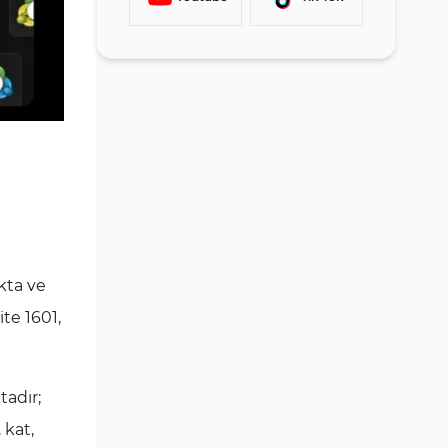
Eğitim Kaynakları ve Materyaller
Güven Puanları (Trustpilot)
Destek ve Müşteri Hizmetleri
SeacrestFunded Kullanıcı Tabanı
Çeşitliliği Aralığı
Sosyal Medya Kanalları
SeacrestFunded’in Sektördeki
Güçlü Rakiplerle Karşılaştırılması
kta ve
Uzman Önerileri
ite 1601,
tadır;
 kat,