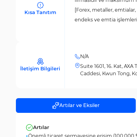
firmasıdır ve maksimum 1:
[Forex, metaller, emtialar,
Kısa Tanıtım
endeks ve emtia işlemle
N/A
Suite 1601, 16. Kat, AX
İletişim Bilgileri
Caddesi, Kwun Tong, 
Artılar ve Eksiler
Artılar
Önemli ticaret sermayesine erişim (100.000 $