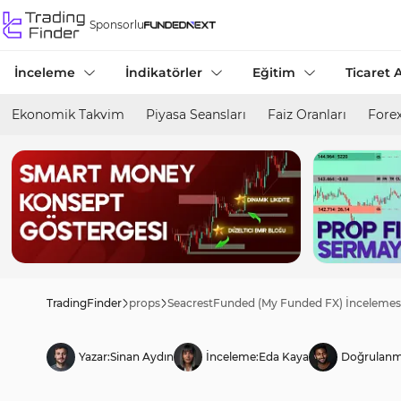
Sponsorlu
İnceleme
İndikatörler
Eğitim
Ticaret A
Ekonomik Takvim
Piyasa Seansları
Faiz Oranları
Forex
TradingFinder
props
SeacrestFunded (My Funded FX) İncelemes
Yazar:
Sinan Aydın
İnceleme:
Eda Kaya
Doğrulanm