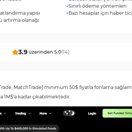
Sınırlı ödeme yöntemleri
yatlandırma yapısı
Bazı hesaplar için haber tica
 artırma olanağı
3.9
üzerinden
5.0
(
14
)
rade, MatchTrade] minimum 50$ fiyatla fonlama sağlama
la 1M$'a kadar çıkabilmektedir.