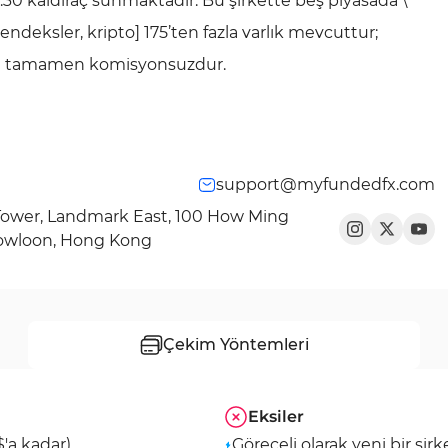
30 kaldıraç sunmaktadır. Bu şirkette beş piyasada \
 endeksler, kripto] 175’ten fazla varlık mevcuttur;
ri tamamen komisyonsuzdur.
support@myfundedfx.com
A Tower, Landmark East, 100 How Ming
Kowloon, Hong Kong
Çekim Yöntemleri
Eksiler
'a kadar)
Göreceli olarak yeni bir şir