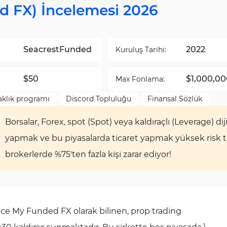
 FX) İncelemesi 2026
SeacrestFunded
2022
Kuruluş Tarihi:
$50
$1,000,00
Max Fonlama:
aklık programı
Discord Topluluğu
Finansal Sözlük
Borsalar, Forex, spot (Spot) veya kaldıraçlı (Leverage) diji
yapmak ve bu piyasalarda ticaret yapmak yüksek risk taşı
brokerlerde %75'ten fazla kişi zarar ediyor!
e My Funded FX olarak bilinen, prop trading