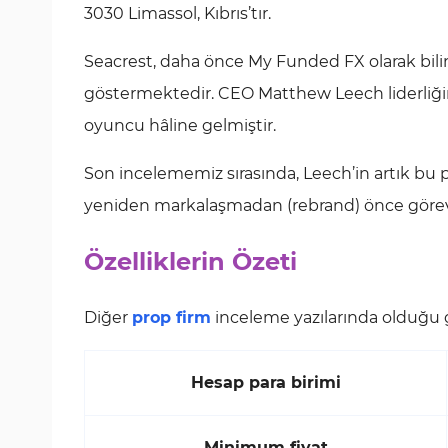
3030 Limassol, Kıbrıs’tır.
Seacrest, daha önce My Funded FX olarak bilin
göstermektedir. CEO Matthew Leech liderliğin
oyuncu hâline gelmiştir.
Son incelememiz sırasında, Leech’in artık bu 
yeniden markalaşmadan (rebrand) önce göre
Özelliklerin Özeti
Diğer
prop firm
inceleme yazılarında olduğu gib
Hesap para birimi
Minimum fiyat